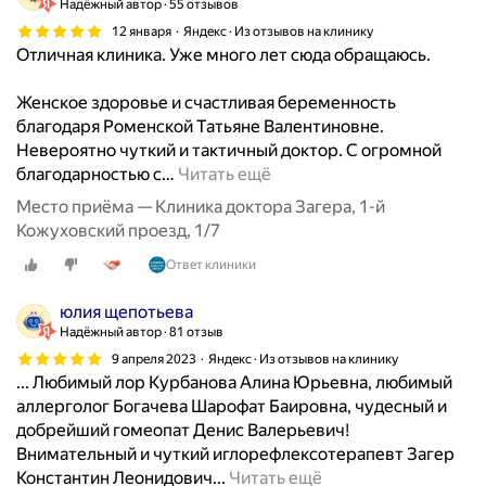
Надёжный автор
55 отзывов
12 января
Яндекс · Из отзывов на клинику
Отличная клиника. Уже много лет сюда обращаюсь.
Женское здоровье и счастливая беременность
благодаря Роменской Татьяне Валентиновне.
Невероятно чуткий и тактичный доктор. С огромной
благодарностью с
…
Читать ещё
Место приёма — Клиника доктора Загера, 1-й
Кожуховский проезд, 1/7
Ответ клиники
юлия щепотьева
Надёжный автор
81 отзыв
9 апреля 2023
Яндекс · Из отзывов на клинику
... Любимый лор Курбанова Алина Юрьевна, любимый
аллерголог Богачева Шарофат Баировна, чудесный и
добрейший гомеопат Денис Валерьевич!
Внимательный и чуткий иглорефлексотерапевт Загер
Ч
Константин Леонидович...
Читать ещё