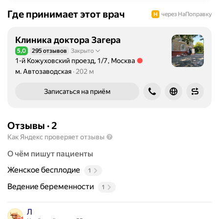
Где принимает этот врач
через НаПоправку
Клиника доктора Загера
5,0
295 отзывов
Закрыто
Рейтинг 5,0 из 5
1-й Кожуховский проезд, 1/7, Москва
Метро м. Автозаводская Расстояние 202 м
м. Автозаводская
202 м
Записаться на приём
Отзывы
·
2
Как Яндекс проверяет отзывы
О чём пишут пациенты
Женское бесплодие
1
Ведение беременности
1
Л