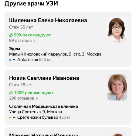
о
Другие врачи УЗИ
м
е
Шиленина Елена Николаевна
н
Стаж 35 лет
д
о
99%
рекомендуют
99 отзывов
в
а
Эдем
Малый Кисловский переулок, 9, стр. 3, Москва
т
Метро м. Арбатская Расстояние 650 м
м. Арбатская
650 м
ь
л
ю
Новик Светлана Ивановна
б
Стаж 28 лет
о
100%
рекомендуют
г
296 отзывов
о
Столичная Медицинская клиника
.
Улица Сретенка, 9, Москва
Л
Метро м. Сретенский бульвар Расстояние 420 м
м. Сретенский бульвар
420 м
ю
б
Млодик Наталья Юрьевна
и