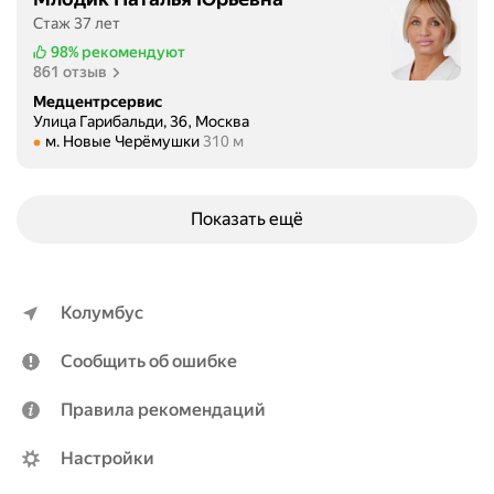
м
Стаж 37 лет
ы
98%
рекомендуют
й
861 отзыв
л
Медцентрсервис
о
Улица Гарибальди, 36, Москва
Метро м. Новые Черёмушки Расстояние 310 м
м. Новые Черёмушки
310 м
р
К
у
р
Показать ещё
б
а
н
Колумбус
о
в
Сообщить об ошибке
а
А
Правила рекомендаций
л
и
Настройки
н
а