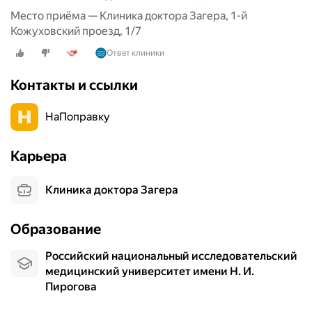
е
Место приёма — Клиника доктора Загера, 1-й
д
Кожуховский проезд, 1/7
е
Ответ клиники
с
н
Контакты и ссылки
ы
е
НаПоправку
в
р
а
Карьера
ч
и
Клиника доктора Загера
!
М
о
Образование
г
у
Российский национальный исследовательский
р
медицинский университет имени Н. И.
е
Пирогова
к