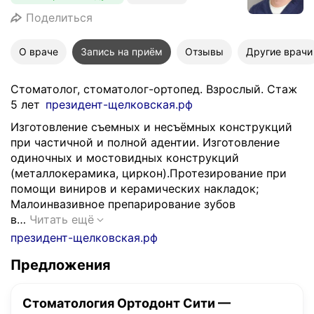
Поделиться
О враче
Запись на приём
Отзывы
Другие врачи
Стоматолог, стоматолог-ортопед. Взрослый. Стаж
5 лет
президент-щелковская.рф
Изготовление съемных и несъёмных конструкций
при частичной и полной адентии. Изготовление
одиночных и мостовидных конструкций
(металлокерамика, циркон).Протезирование при
помощи виниров и керамических накладок;
Малоинвазивное препарирование зубов
И
в…
Читать ещё
з
президент-щелковская.рф
г
Предложения
о
т
о
Стоматология Ортодонт Сити —
в