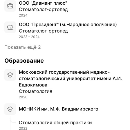
л
ш
ООО "Диамант плюс"
и
я
в
е
Стоматолог-ортопед
р
.
э
н
2024
к
Д
т
и
о
е
ООО "Президент" (м.Народное ополчение)
о
е
н
л
Стоматолог-ортопед
й
Д
)
а
2023 – 2024
к
о
.
ю
л
к
Показать ещё 2
П
п
и
т
р
р
н
о
Образование
о
о
и
р
т
ф
к
Московский государственный медико-
Д
е
г
е
стоматологический университет имени А.И.
а
з
и
т
Евдокимова
в
и
г
р
Стоматология
и
р
и
и
д
2020
о
е
и
Г
в
н
м
МОНИКИ им. М.Ф. Владимирского
е
а
у
п
о
н
,
л
Стоматология общей практики
р
и
л
а
2022
г