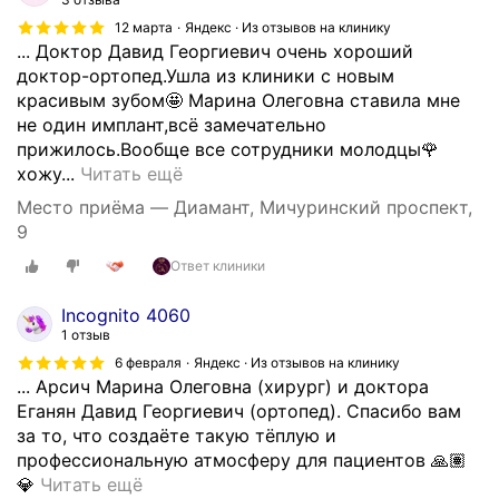
и
и
12 марта
Яндекс · Из отзывов на клинику
м
д
... Доктор Давид Георгиевич очень хороший
о
у
доктор-ортопед.Ушла из клиники с новым
с
т
красивым зубом🤩 Марина Олеговна ставила мне
т
н
не один имплант,всё замечательно
о
а
прижилось.Вообще все сотрудники молодцы🌹
в
в
С
хожу...
Читать ещё
и
с
п
д
Место приёма — Диамант, Мичуринский проспект,
т
а
н
9
р
с
ы
е
Ответ клиники
и
х
ч
б
к
у
Incognito 4060
о
о
п
1 отзыв
б
н
а
6 февраля
Яндекс · Из отзывов на клинику
о
с
ц
... Арсич Марина Олеговна (хирург) и доктора
л
т
и
Еганян Давид Георгиевич (ортопед). Спасибо вам
ь
р
е
за то, что создаёте такую тёплую и
ш
у
н
профессиональную атмосферу для пациентов 🙏🏽
о
к
т
В
💎
Читать ещё
е