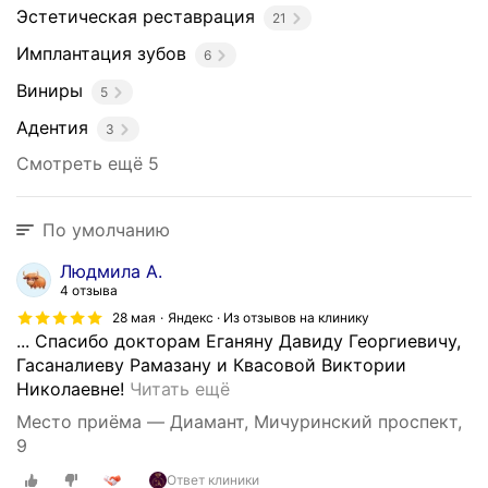
и
Эстетическая реставрация
21
ч
н
Имплантация зубов
6
о
Виниры
5
й
и
Адентия
3
п
Смотреть ещё 5
о
л
н
По умолчанию
о
й
Людмила А.
а
4 отзыва
д
28 мая
Яндекс · Из отзывов на клинику
е
... Спасибо докторам Еганяну Давиду Георгиевичу,
н
Гасаналиеву Рамазану и Квасовой Виктории
т
З
Николаевне!
Читать ещё
и
а
Место приёма — Диамант, Мичуринский проспект,
и
м
9
.
е
И
Ответ клиники
ч