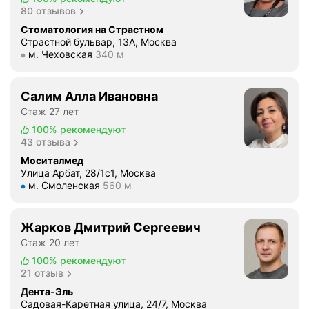
в
т
80 отзывов
а
е
р
о
м
л
Стоматология на Страстном
е
р
Страстной бульвар, 13А, Москва
и
а
м
-
Метро м. Чеховская Расстояние 340 м
м. Чеховская
340 м
ч
л
я
о
е
а
н
р
с
и
а
Салим Алла Ивановна
т
к
м
н
Стаж 27 лет
о
и
п
и
п
100%
рекомендуют
х
л
х
43 отзыва
е
н
а
п
д
Моситалмед
а
н
о
Улица Арбат, 28/1с1, Москва
.
к
т
Метро м. Смоленская Расстояние 560 м
м. Смоленская
560 м
с
У
л
а
т
ш
а
ц
а
л
д
Жарков Дмитрий Сергеевич
и
в
а
о
ю
Стаж 20 лет
и
и
к
.
100%
рекомендуют
л
з
;
С
21 отзыв
и
к
М
п
Дента-Эль
к
л
а
а
Садовая-Каретная улица, 24/7, Москва
о