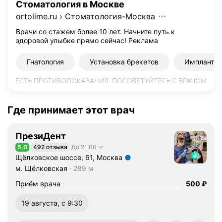
Стоматология в Москве
л
ortolime.ru
›
Стоматология-Москва
е
н
Врачи со стажем более 10 лет. Начните путь к
здоровой улыбке прямо сейчас!
Реклама
и
е
Гнатология
Установка брекетов
Импланта
с
ъ
е
м
н
Где принимает этот врач
ы
х
ПрезиДент
и
5,0
492 отзыва
До 21:00
н
Рейтинг 5,0 из 5
Щёлковское шоссе, 61, Москва
е
Метро м. Щёлковская Расстояние 289 м
м. Щёлковская
289 м
с
ъ
Цена
Приём врача
500
₽
ё
19 августа, с 9:30
м
н