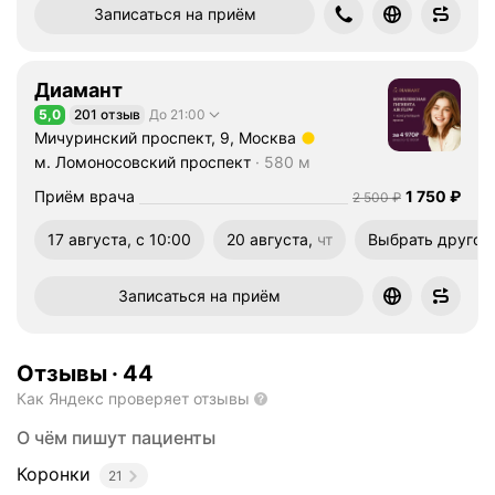
ы
Записаться на приём
х
к
о
Диамант
н
5,0
201 отзыв
До 21:00
Рейтинг 5,0 из 5
с
Мичуринский проспект, 9, Москва
т
Метро м. Ломоносовский проспект Расстояние 580 м
м. Ломоносовский проспект
580 м
р
Цена
1750
Приём врача
1 750
₽
Цена
2500
2 500
₽
у
к
17 августа, с 10:00
20 августа,
чт
Выбрать другое
ц
четверг
и
Записаться на приём
й
п
р
Отзывы
·
44
и
Как Яндекс проверяет отзывы
ч
а
О чём пишут пациенты
с
т
Коронки
21