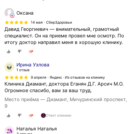
з
а
г
т
Оксана
о
е
14 мая
СберЗдоровье
т
л
Давид Георгиевич — внимательный, грамотный
о
ь
специалист. Он на приеме провел мне осмотр. По
в
н
итогу доктор направил меня в хорошую клинику.
л
о
е
е
н
м
и
е
Ирина Узлова
е
1 отзыв
с
о
т
9 апреля
Яндекс · Из отзывов на клинику
д
Клиника Диамант, доктора Еганян Д.Г. Арсич М.О.
о
и
Огромное спасибо, вам за ваш труд.
!
н
В
Место приёма — Диамант, Мичуринский проспект,
о
с
9
ч
е
Ответ клиники
н
г
ы
д
Наталья Наталья
х
а
3 отзыва