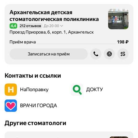
Архангельская детская
стоматологическая поликлиника
4,4
212 отзывов
До 20:00
Рейтинг 4,4 из 5
Проезд Приорова, 6, корп. 1, Архангельск
Цена
₽
Приём врача
198
Записаться на приём
Контакты и ссылки
НаПоправку
ДОКТУ
ВРАЧИ ГОРОДА
Другие стоматологи