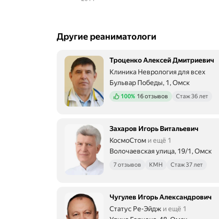
Другие реаниматологи
Троценко Алексей Дмитриевич
Клиника Неврология для всех
Бульвар Победы, 1, Омск
Положительных отзывов
100%
16 отзывов
Стаж 36 лет
Захаров Игорь Витальевич
КосмоСтом
и ещё 1
Волочаевская улица, 19/1, Омск
7 отзывов
КМН
Стаж 37 лет
Чугулев Игорь Александрович
Статус Ре-Эйдж
и ещё 1