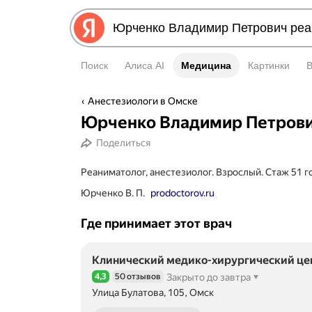
Поиск
Алиса AI
Медицина
Медицина
Картинки
Анестезиологи в Омске
Юрченко Владимир Петров
Поделиться
Реаниматолог, анестезиолог. Взрослый. Стаж 51 г
Юрченко В. П.
prodoctorov.ru
Где принимает этот врач
Клинический медико-хирургический цен
4,3
50 отзывов
Закрыто до завтра
Рейтинг 4,3 из 5
Улица Булатова, 105, Омск