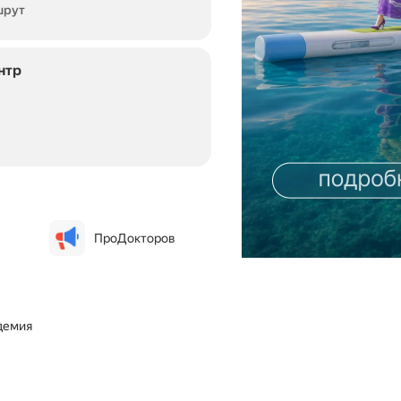
шрут
нтр
ПроДокторов
адемия