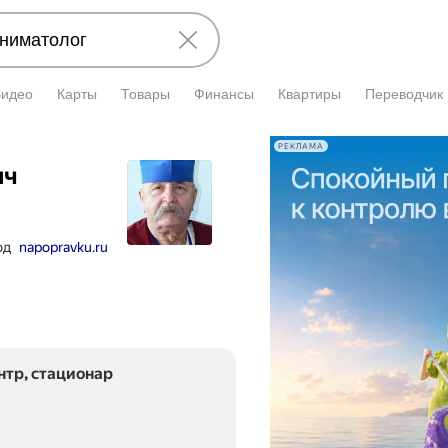
Видео
Карты
Товары
Финансы
Квартиры
Переводчик
РЕКЛАМА
ич
од
napopravku.ru
тр, стационар