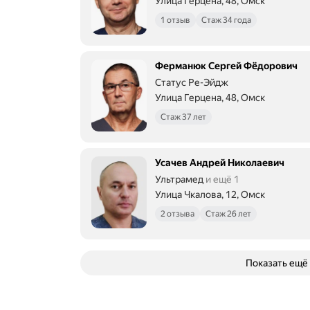
Улица Герцена, 48, Омск
1 отзыв
Стаж 34 года
Ферманюк Сергей Фёдорович
Статус Ре-Эйдж
Улица Герцена, 48, Омск
Стаж 37 лет
Усачев Андрей Николаевич
Ультрамед
и ещё 1
Улица Чкалова, 12, Омск
2 отзыва
Стаж 26 лет
Показать ещё