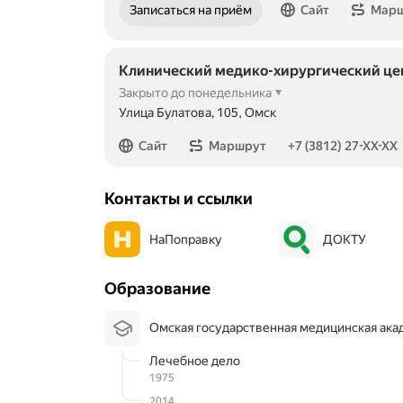
Записаться на приём
Сайт
Мар
Клинический медико-хирургический це
Закрыто до понедельника
Улица Булатова, 105, Омск
Номер телефона: +73812275423
Сайт
Маршрут
+7 (3812) 27-XX-XX
Контакты и ссылки
НаПоправку
ДОКТУ
Образование
Омская государственная медицинская ак
Лечебное дело
1975
2014