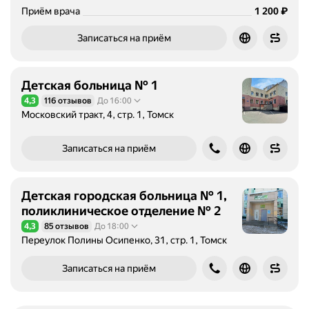
Цена
1200
₽
Приём врача
1 200
Записаться на приём
Детская больница № 1
4,3
116 отзывов
До 16:00
Рейтинг 4,3 из 5
Московский тракт, 4, стр. 1, Томск
Записаться на приём
Детская городская больница № 1,
поликлиническое отделение № 2
4,3
85 отзывов
До 18:00
Рейтинг 4,3 из 5
Переулок Полины Осипенко, 31, стр. 1, Томск
Записаться на приём