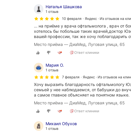
Наталья Шашкова
1 отзыв
10 февраля
Яндекс · Из отзывов на кл
... на приёме у врача офтальмолога , врач от б
хотелось бы побольше таких врачей,доктор Юзе
вашей профессии, так же хочу поблагодарить о
Место приёма — ДиаМед, Луговая улица, 65
Ответ клиники
Мария О.
1 отзыв
7 февраля
Яндекс · Из отзывов на кли
Хочу выразить благодарность офтальмологу Юз
семьей у нее наблюдаемся, от бабушки до внуч
а самое главное объясняет на понятном языке.
Место приёма — ДиаМед, Луговая улица, 65
Ответ клиники
Михаил Обухов
1 отзыв