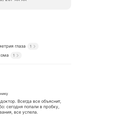
результатов.
В
рамках
приема
выполняется
проверка
остроты
зрения,
оценка
метрия глаза
1
состояния
кома
1
глазного
дна
и
измерение
внутриглазного
давления.
Используются
методы
инику
коррекции
доктор. Всегда все объяснит,
рефракции
о: сегодня попали в пробку,
и
ания, все успела.
назначается
консервативное
лечение.
Применяются