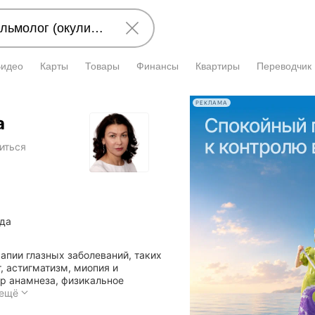
Видео
Карты
Товары
Финансы
Квартиры
Переводчик
РЕКЛАМА
а
иться
ода
апии глазных заболеваний, таких
т, астигматизм, миопия и
р анамнеза, физикальное
Доктор
 ещё
специализируется