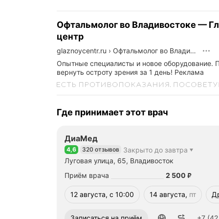
Офтальмолог во Владивостоке — Г
центр
glaznoycentr.ru
›
Офтальмолог во Владивостоке — Глазной центр
Опытные специалисты и новое оборудование.
вернуть остроту зрения за 1 день!
Реклама
Где принимает этот врач
ДиаМед
4,6
320 отзывов
Закрыто до завтра
Рейтинг 4,6 из 5
Луговая улица, 65, Владивосток
Цена
2500
Приём врача
2 500
₽
12 августа, с 10:00
14 августа,
пт
Д
пятница
Номер телефона: +74232070608
Записаться на приём
+7 (42