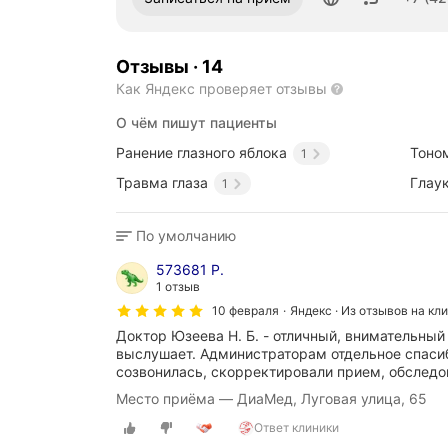
Отзывы
·
14
Как Яндекс проверяет отзывы
О чём пишут пациенты
Ранение глазного яблока
Тоно
1
Травма глаза
Глау
1
По умолчанию
573681 Р.
1 отзыв
10 февраля
Яндекс · Из отзывов на кл
Доктор Юзеева Н. Б. - отличный, внимательный 
выслушает. Администраторам отдельное спасиб
созвонилась, скорректировали прием, обследов
Место приёма — ДиаМед, Луговая улица, 65
Ответ клиники