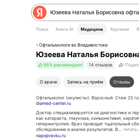
Поиск
Алиса AI
Медицина
Медицина
Картинки
Офтальмологи во Владивостоке
Юзеева Наталья Борисовн
86%
рекомендуют
14 отзывов
Подел
О враче
Запись на приём
Отзывы
Офтальмолог (окулисты). Взрослый. Стаж 23 г
diamed-center.ru
Доктор специализируется на диагностике и тер
как катаракта, глаукома, конъюнктивит, керати
гиперметропия. Врач проводит тщательный сбо
обследование и анализ результатов. В…
Читать
napopravku.ru