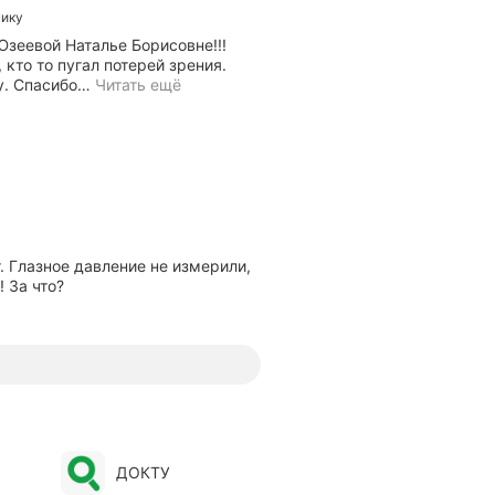
нику
ф
т
зеевой Наталье Борисовне!!!
а
 кто то пугал потерей зрения.
л
у. Спасибо
…
Читать ещё
ь
м
о
л
о
г
а
,
в
. Глазное давление не измерили,
р
 За что?
а
ч
о
т
б
о
г
а
,
ДОКТУ
в