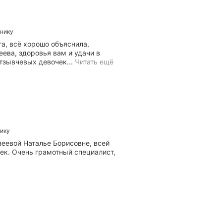
современные
диагностические
техники,
включая
инику
авторефрактометрию,
ога, всё хорошо объяснила,
периметрию
ева, здоровья вам и удачи в
и
Б
тзывчевых девочек...
Читать ещё
биомикроскопию.
Скрыть
ы
л
а
н
а
п
р
нику
и
ё
еевой Наталье Борисовне, всей
м
ек. Очень грамотный специалист,
е
у
в
р
а
ч
а
о