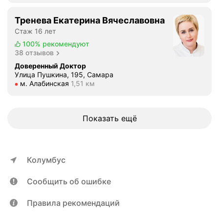
в
о
Тренева Екатерина Вячеславовна
з
Стаж 16 лет
р
100%
рекомендуют
о
38 отзывов
с
Доверенный Доктор
т
Улица Пушкина, 195, Самара
а
Метро м. Алабинская Расстояние 1,51 км
м. Алабинская
1,51 км
н
и
е
Показать ещё
м
.
Э
т
Колумбус
о
к
Сообщить об ошибке
а
к
Правила рекомендаций
о