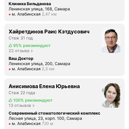
и
Клиника Бильданова
в
Ленинская улица, 168, Самара
а
Метро м. Алабинская Расстояние 2,47 км
м. Алабинская
2,47 км
е
т
Хайретдинов Раис Кэтдусович
п
о
Стаж 31 год
з
95%
рекомендуют
и
22 отзыва
ц
Ваш Доктор
и
Ленинская улица, 200, Самара
Метро м. Алабинская Расстояние 2,3 км
м. Алабинская
2,3 км
ю
в
о
Анисимова Елена Юрьевна
ч
Стаж 22 года
е
100%
рекомендуют
р
13 отзывов
е
Современный стоматологический комплекс
д
Лесная улица, 23, корп. 100, Самара
и
Метро м. Алабинская Расстояние 720 м
м. Алабинская
720 м
с