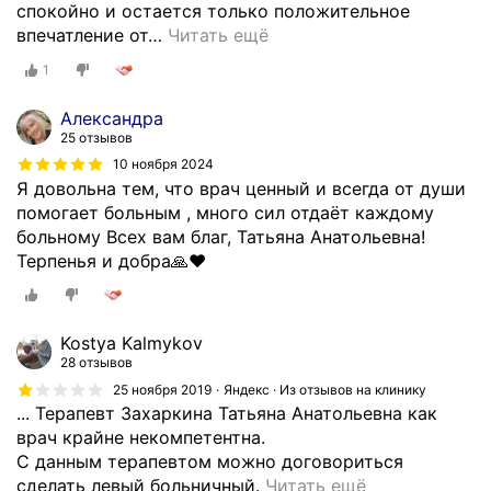
спокойно и остается только положительное
впечатление от
…
Читать ещё
1
Александра
25 отзывов
10 ноября 2024
Я довольна тем, что врач ценный и всегда от души
помогает больным , много сил отдаёт каждому
больному Всех вам благ, Татьяна Анатольевна!
Терпенья и добра🙏❤
Kostya Kalmykov
28 отзывов
25 ноября 2019
Яндекс · Из отзывов на клинику
... Терапевт Захаркина Татьяна Анатольевна как
врач крайне некомпетентна.
С данным терапевтом можно договориться
Д
сделать левый больничный.
Читать ещё