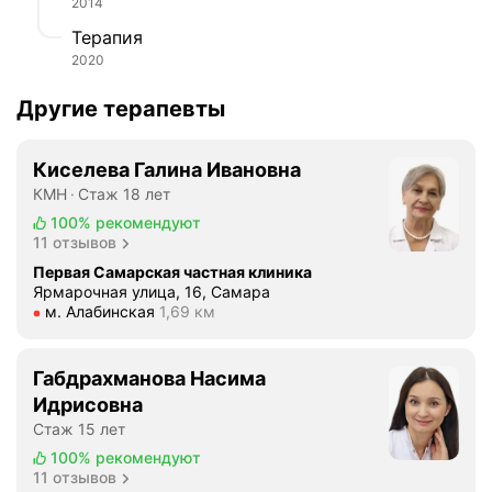
2014
.
Р
Терапия
о
2020
б
о
Другие терапевты
т
-
Киселева Галина Ивановна
о
КМН
Стаж 18 лет
п
100%
рекомендуют
е
11 отзывов
р
Первая Самарская частная клиника
а
Ярмарочная улица, 16, Самара
т
Метро м. Алабинская Расстояние 1,69 км
м. Алабинская
1,69 км
о
р
о
Габдрахманова Насима
з
Идрисовна
в
Стаж 15 лет
у
100%
рекомендуют
ч
11 отзывов