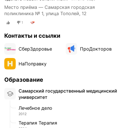
о
Место приёма — Самарская городская
з
поликлиника № 1, улица Тополей, 12
в
1
о
н
Контакты и ссылки
и
т
ь
СберЗдоровье
ПроДокторов
с
я
НаПоправку
н
е
Образование
в
о
Самарский государственный медицинский
з
университет
м
о
Лечебное дело
ж
2012
н
Терапия Терапия
о