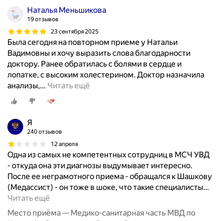
о
Наталья Меньшикова
с
19 отзывов
т
23 сентября 2025
и
Была сегодня на повторном приеме у Натальи
к
Вадимовны и хочу выразить слова благодарности
у
доктору. Ранее обратилась с болями в сердце и
и
лопатке, с высоким холестерином. Доктор назначила
т
анализы,
…
Читать ещё
е
р
а
п
Я
и
240 отзывов
ю
12 апреля
з
Одна из самых не компетентных сотрудниц в МСЧ УВД
а
- откуда она эти диагнозы выдумывает интересно.
б
После ее неграмотного приема - обращался к Шашкову
о
(Медассист) - он тоже в шоке, что такие специалисты
…
л
Читать ещё
е
Место приёма — Медико-санитарная часть МВД по
в