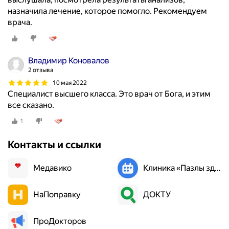
т
назначила лечение, которое помогло. Рекомендуем
о
врача.
й
с
и
с
Владимир Коновалов
2 отзыва
т
е
10 мая 2022
Специалист высшего класса. Это врач от Бога, и этим
м
все сказано.
ы
,
1
в
к
Контакты и ссылки
л
ю
Медавико
Клиника «Пазлы здоровья»
ч
а
НаПоправку
ДОКТУ
я
и
ш
ПроДокторов
е