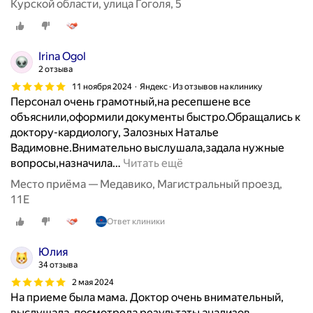
Курской области, улица Гоголя, 5
а
н
и
Irina Ogol
й
2 отзыва
с
е
11 ноября 2024
Яндекс · Из отзывов на клинику
Персонал очень грамотный,на ресепшене все
р
объяснили,оформили документы быстро.Обращались к
д
доктору-кардиологу, Залозных Наталье
е
Вадимовне.Внимательно выслушала,задала нужные
ч
вопросы,назначила
…
Читать ещё
н
о
Место приёма — Медавико, Магистральный проезд,
-
11Е
с
Ответ клиники
о
с
Юлия
у
34 отзыва
д
2 мая 2024
и
На приеме была мама. Доктор очень внимательный,
с
выслушала, посмотрела результаты анализов,