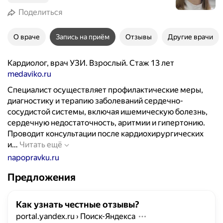
Поделиться
О враче
Запись на приём
Отзывы
Другие врачи
Кардиолог, врач УЗИ. Взрослый. Стаж 13 лет
medaviko.ru
Специалист осуществляет профилактические меры,
диагностику и терапию заболеваний сердечно-
сосудистой системы, включая ишемическую болезнь,
сердечную недостаточность, аритмии и гипертонию.
Проводит консультации после кардиохирургических
С
и…
Читать ещё
п
napopravku.ru
е
Предложения
ц
и
а
Как узнать честные отзывы?
л
portal.yandex.ru
›
Поиск-Яндекса
и