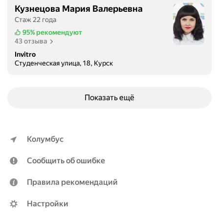
,
Кузнецова Мария Валерьевна
а
Стаж 22 года
р
95%
рекомендуют
и
43 отзыва
т
Invitro
м
Студенческая улица, 18, Курск
и
и
и
Показать ещё
г
и
п
е
Колумбус
р
т
Сообщить об ошибке
о
н
Правила рекомендаций
и
ю
Настройки
.
П