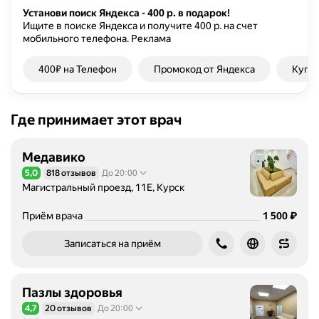
с
Установи поиск Яндекса - 400 р. в подарок!
Ищите в поиске Яндекса и получите 400 р. на счет
т
мобильного телефона.
Реклама
о
с
400₽ на Телефон
Промокод от Яндекса
Купон
у
щ
е
Где принимает этот врач
с
т
в
Медавико
л
5,0
818 отзывов
До 20:00
Рейтинг 5,0 из 5
я
Магистральный проезд, 11Е, Курск
е
т
Цена
1500
₽
Приём врача
1 500
п
Записаться на приём
р
о
ф
Пазлы здоровья
и
4,7
20 отзывов
До 20:00
л
Рейтинг 4,7 из 5