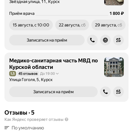
Звёздная улица, 11, Курск
а
к
Цена
1800
₽
Приём врача
1 800
т
и
15 августа, с 10:00
22 августа,
сб
29 августа,
сб
ч
суббота
суббота
е
Записаться на приём
с
к
и
Медико-санитарная часть МВД по
е
Курской области
м
1,5
45 отзывов
До 19:00
е
Рейтинг 1,5 из 5
Улица Гоголя, 5, Курск
р
ы
Записаться на приём
,
д
и
Отзывы
·
5
а
Как Яндекс проверяет отзывы
г
н
По умолчанию