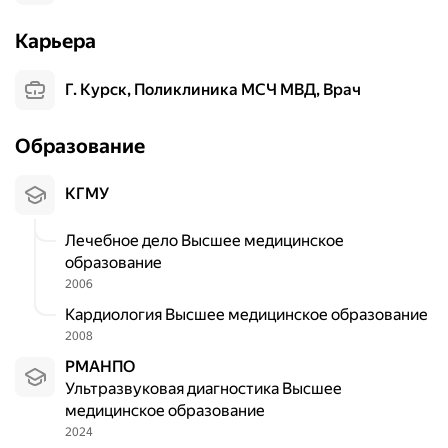
м
Карьера
и
ч
е
г. Курск, Поликлиника МСЧ МВД, Врач
с
к
Образование
у
ю
КГМУ
б
о
Лечебное дело Высшее медицинское
л
образование
е
з
2006
н
Кардиология Высшее медицинское образование
ь
2008
,
РМАНПО
с
Ультразвуковая диагностика Высшее
е
медицинское образование
р
2024
д