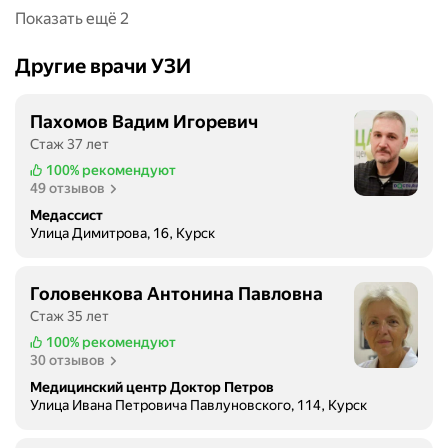
е
Показать ещё 2
ч
н
Другие врачи УЗИ
у
ю
Пахомов Вадим Игоревич
н
Стаж 37 лет
е
д
100%
рекомендуют
49 отзывов
о
с
Медассист
т
Улица Димитрова, 16, Курск
а
т
Головенкова Антонина Павловна
о
Стаж 35 лет
ч
100%
рекомендуют
н
30 отзывов
о
с
Медицинский центр Доктор Петров
Улица Ивана Петровича Павлуновского, 114, Курск
т
ь