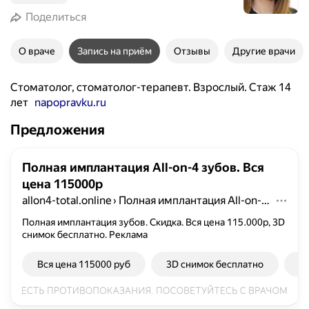
Поделиться
О враче
Запись на приём
Отзывы
Другие врачи
Стоматолог, стоматолог-терапевт. Взрослый. Стаж 14
лет
napopravku.ru
Предложения
Полная имплантация All-on-4 зубов. Вся
цена 115000р
allon4-total.online
›
Полная имплантация All-on-4 зубов. Вся цена 115000р
Полная имплантация зубов. Скидка. Вся цена 115.000р, 3D
снимок бесплатно.
Реклама
Вся цена 115000 руб
3D снимок бесплатно
К