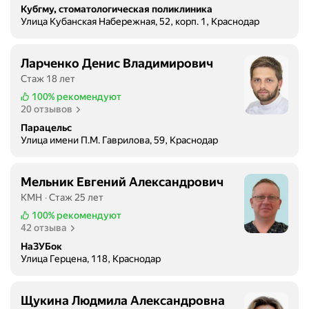
т
Кубгму, стоматологическая поликлиника
к
Улица Кубанская Набережная, 52, корп. 1, Краснодар
о
о
д
г
о
д
Ларченко Денис Владимирович
н
а
Стаж 18 лет
т
о
100%
рекомендуют
и
к
20 отзывов
к
о
Парацельс
с
ш
Улица имени П.М. Гаврилова, 59, Краснодар
"
к
.
о
В
н
Мельник Евгений Александрович
р
а
КМН
Стаж 25 лет
а
й
100%
рекомендуют
ч
д
42 отзыва
и
е
НаЗУБок
,
т
Улица Герцена, 118, Краснодар
в
"
к
Т
л
в
Щукина Людмила Александровна