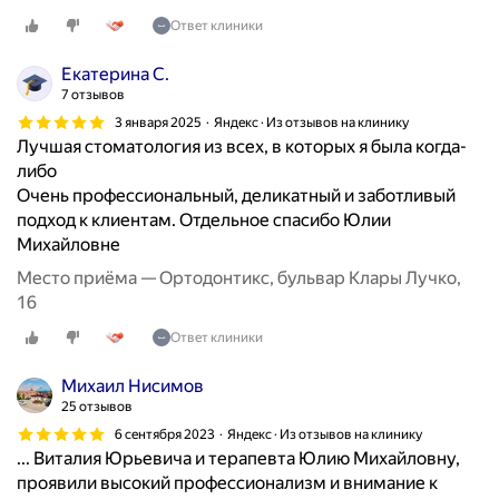
в
Ответ клиники
с
е
Екатерина С.
г
7 отзывов
д
3 января 2025
Яндекс · Из отзывов на клинику
а
Лучшая стоматология из всех, в которых я была когда-
п
либо
о
Очень профессиональный, деликатный и заботливый
д
подход к клиентам. Отдельное спасибо Юлии
р
Михайловне
а
Место приёма — Ортодонтикс, бульвар Клары Лучко,
з
16
у
м
Ответ клиники
е
Михаил Нисимов
в
25 отзывов
а
ю
6 сентября 2023
Яндекс · Из отзывов на клинику
... Виталия Юрьевича и терапевта Юлию Михайловну,
т
проявили высокий профессионализм и внимание к
д