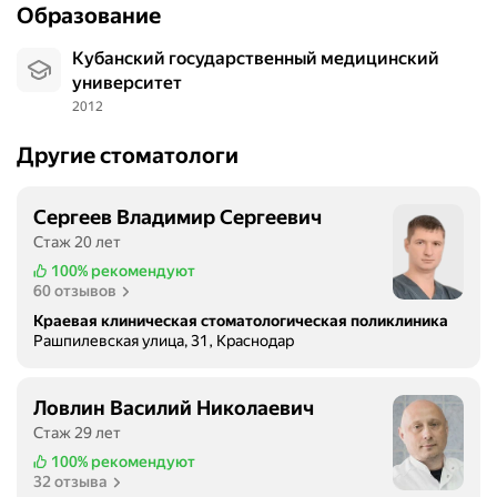
у
Образование
у
с
ж
л
Кубанский государственный медицинский
и
у
университет
в
г
2012
а
у
н
и
Другие стоматологи
и
в
е
р
Сергеев Владимир Сергеевич
м
е
в
Стаж 20 лет
м
к
я
100%
рекомендуют
л
60 отзывов
о
и
ж
Краевая клиническая стоматологическая поликлиника
н
Рашпилевская улица, 31, Краснодар
и
и
д
к
а
Ловлин Василий Николаевич
е
н
Стаж 29 лет
"
и
О
100%
рекомендуют
я
32 отзыва
р
,