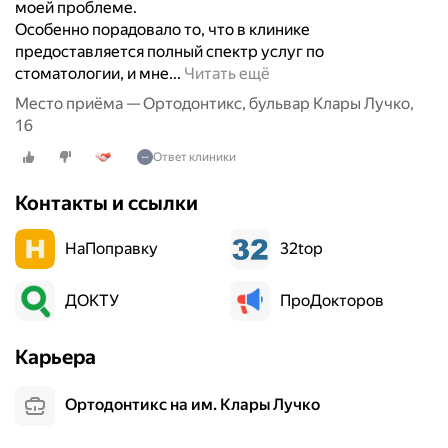
моей проблеме.
е
Особенно порадовало то, что в клинике
н
предоставляется полный спектр услуг по
ь
"
стоматологии, и мне...
Читать ещё
г
Я
и
Место приёма — Ортодонтикс, бульвар Клары Лучко,
о
и
16
ч
в
Ответ клиники
е
р
н
е
Контакты и ссылки
ь
м
д
я
НаПоправку
о
32top
.
в
Д
о
е
ДОКТУ
ПроДокторов
л
н
е
ь
Карьера
н
г
о
и
б
н
Ортодонтикс на им. Клары Лучко
с
а
л