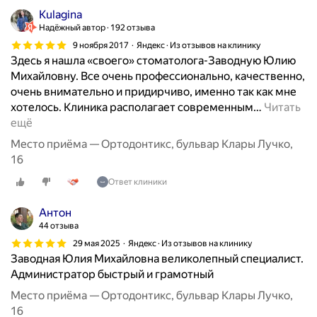
г
Kulagina
о
Надёжный автор
192 отзыва
в
9 ноября 2017
Яндекс · Из отзывов на клинику
о
Здесь я нашла «своего» стоматолога-Заводную Юлию
р
Михайловну. Все очень профессионально, качественно,
я
очень внимательно и придирчиво, именно так как мне
т
хотелось. Клиника располагает современным
…
Читать
"
ещё
с
т
Место приёма — Ортодонтикс, бульвар Клары Лучко,
о
16
м
Ответ клиники
а
т
Антон
о
44 отзыва
л
29 мая 2025
Яндекс · Из отзывов на клинику
о
Заводная Юлия Михайловна великолепный специалист.
г
Администратор быстрый и грамотный
"
Место приёма — Ортодонтикс, бульвар Клары Лучко,
т
16
о