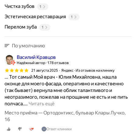
Чистка зубов
1
Эстетическая реставрация
1
Перелом зуба
1
По умолчанию
Василий Кравцов
Надёжный автор
178 отзывов
21 августа 2025
Яндекс · Из отзывов на клинику
... Тот самый Мой врач - Юлия Михайловна, нашла
оконце для моего фасада, оперативно и качественно
(так бывает) вернула мне облик талантливого и
неотразимого, пожелав на прощание не есть и не пить
К
полчаса....
Читать ещё
о
Место приёма — Ортодонтикс, бульвар Клары Лучко,
г
16
д
Ответ клиники
а