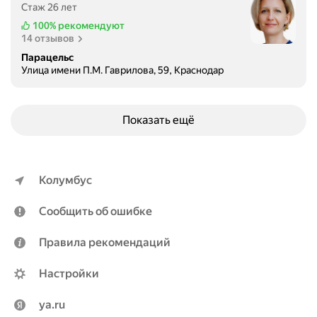
ю
о
Стаж 26 лет
ч
й
100%
рекомендуют
а
"
14 отзывов
я
в
Парацельс
х
р
Улица имени П.М. Гаврилова, 59, Краснодар
и
а
р
ч
у
.
Показать ещё
р
Ч
г
а
а
щ
.
е
Колумбус
В
в
и
с
Сообщить об ошибке
т
е
а
г
Правила рекомендаций
л
о
и
э
Настройки
я
т
Ю
о
ya.ru
р
с