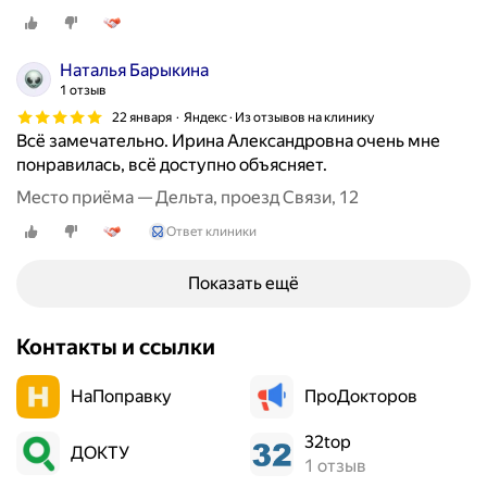
.
П
Наталья Барыкина
л
1 отзыв
о
м
22 января
Яндекс · Из отзывов на клинику
Всё замечательно. Ирина Александровна очень мне
б
понравилась, всё доступно объясняет.
и
р
Место приёма — Дельта, проезд Связи, 12
о
Ответ клиники
в
а
Показать ещё
н
и
е
Контакты и ссылки
п
р
НаПоправку
ПроДокторов
о
ш
32top
ДОКТУ
л
1 отзыв
о