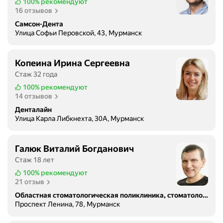
100%
рекомендуют
ь
16 отзывов
б
ы
Самсон-Дента
Улица Софьи Перовской, 43, Мурманск
,
ч
т
Копеина Ирина Сергеевна
о
Стаж 32 года
б
100%
рекомендуют
ы
14 отзывов
п
Денталайн
о
Улица Карла Либкнехта, 30А, Мурманск
с
л
е
Галюк Виталий Богданович
п
Стаж 18 лет
о
100%
рекомендуют
к
21 отзыв
р
Областная стоматологическая поликлиника, стоматологическое отделение №1
ы
Проспект Ленина, 78, Мурманск
т
и