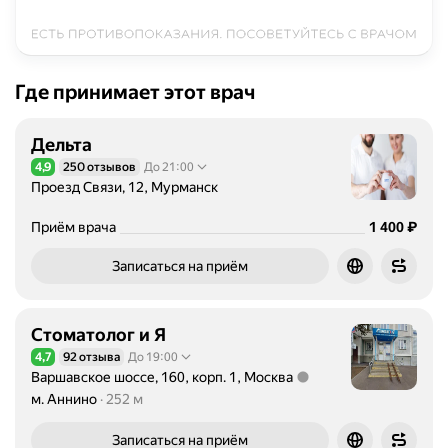
Где принимает этот врач
Дельта
4,9
250 отзывов
До 21:00
Рейтинг 4,9 из 5
Проезд Связи, 12, Мурманск
Цена
1400
₽
Приём врача
1 400
Записаться на приём
Стоматолог и Я
4,7
92 отзыва
До 19:00
Рейтинг 4,7 из 5
Варшавское шоссе, 160, корп. 1, Москва
Метро м. Аннино Расстояние 252 м
м. Аннино
252 м
Записаться на приём