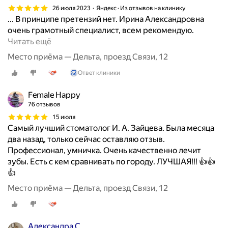
26 июля 2023
Яндекс · Из отзывов на клинику
... В принципе претензий нет. Ирина Александровна
очень грамотный специалист, всем рекомендую.
С
Читать ещё
т
Место приёма — Дельта, проезд Связи, 12
а
Ответ клиники
в
и
Female Happy
л
76 отзывов
и
15 июля
м
Самый лучший стоматолог И. А. Зайцева. Была месяца
н
два назад, только сейчас оставляю отзыв.
е
Профессионал, умничка. Очень качественно лечит
д
зубы. Есть с кем сравнивать по городу. ЛУЧШАЯ!!! 👍👍
в
👍
е
п
Место приёма — Дельта, проезд Связи, 12
л
о
м
Александра С.