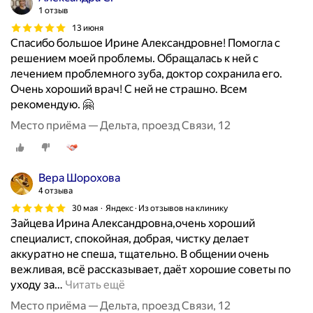
б
1 отзыв
ы
13 июня
н
Спасибо большое Ирине Александровне! Помогла с
а
решением моей проблемы. Обращалась к ней с
д
лечением проблемного зуба, доктор сохранила его.
в
Очень хороший врач! С ней не страшно. Всем
а
рекомендую. 🤗
з
Место приёма — Дельта, проезд Связи, 12
у
б
а
2
Вера Шорохова
6
4 отзыва
и
30 мая
Яндекс · Из отзывов на клинику
ю
Зайцева Ирина Александровна,очень хороший
л
специалист, спокойная, добрая, чистку делает
я
аккуратно не спеша, тщательно. В общении очень
2
вежливая, всё рассказывает, даёт хорошие советы по
0
уходу за
…
Читать ещё
2
Место приёма — Дельта, проезд Связи, 12
3