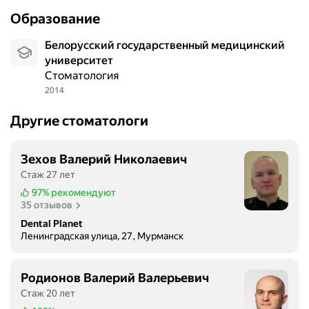
з
Образование
а
м
Белорусский государственный медицинский
е
университет
ч
Стоматология
а
2014
т
е
Другие стоматологи
л
ь
Зехов Валерий Николаевич
н
Стаж 27 лет
о
.
97%
рекомендуют
35 отзывов
Х
о
Dental Planet
т
Ленинградская улица, 27, Мурманск
е
л
Родионов Валерий Валерьевич
о
Стаж 20 лет
с