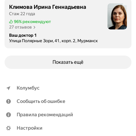
я
Климова Ирина Геннадьевна
п
Стаж 22 года
л
96%
рекомендуют
о
27 отзывов
м
Ваш доктор 1
б
Улица Полярные Зори, 41, корп. 2, Мурманск
л
а
к
Показать ещё
о
м
м
о
Колумбус
ж
н
Сообщить об ошибке
о
б
Правила рекомендаций
ы
л
Настройки
о