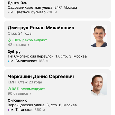
ы
о
Дента-Эль
а
н
й
Садовая-Каретная улица, 24/7, Москва
з
с
и
п
Метро м. Цветной бульвар Расстояние 780 м
м. Цветной бульвар
780 м
р
т
е
е
а
о
и
р
ч
я
в
Дмитрук Роман Михайлович
с
н
щ
н
Стаж 24 года
о
ы
и
и
н
100%
рекомендуют
х
й
м
42 отзыва
а
э
м
а
л
Зуб. ру
л
а
т
1-й Смоленский переулок, 17, стр. 3, Москва
.
а
с
е
Метро м. Смоленская Расстояние 188 м
м. Смоленская
188 м
Н
й
т
л
о
н
е
ь
с
Черкашин Денис Сергеевич
е
р
н
а
р
КМН
Стаж 23 года
с
о
м
о
в
е
98%
рекомендуют
о
в
90 отзывов
о
о
е
S
е
т
Он Клиник
г
t
г
Воронцовская улица, 8, стр. 6, Москва
н
л
Метро м. Таганская Расстояние 360 м
м. Таганская
360 м
a
о
о
а