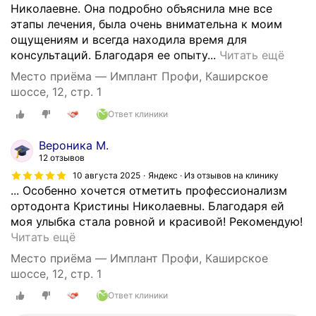
у
р
Николаевне. Она подробно объяснила мне все
щ
о
этапы лечения, была очень внимательна к моим
е
х
ощущениям и всегда находила время для
с
о
В
консультаций. Благодаря ее опыту...
Читать ещё
т
ж
с
Место приёма — Имплант Профи, Каширское
в
у
т
шоссе, 12, стр. 1
л
о
о
я
р
Ответ клиники
м
е
т
а
т
о
Вероника М.
т
с
д
12 отзывов
о
я
о
10 августа 2025
Яндекс · Из отзывов на клинику
л
к
н
... Особенно хочется отметить профессионализм
о
о
т
ортодонта Кристины Николаевны. Благодаря ей
г
р
и
моя улыбка стала ровной и красивой! Рекомендую!
и
р
ч
Х
Читать ещё
и
е
е
о
И
Место приёма — Имплант Профи, Каширское
к
с
ч
м
шоссе, 12, стр. 1
ц
к
у
п
и
о
Ответ клиники
в
л
я
е
ы