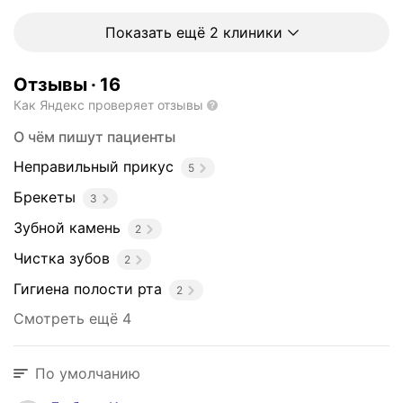
м
е
Показать ещё 2 клиники
т
р
и
Отзывы
·
16
и
Как Яндекс проверяет отзывы
,
О чём пишут пациенты
к
о
Неправильный прикус
5
м
Брекеты
п
3
ь
Зубной камень
2
ю
Чистка зубов
т
2
е
Гигиена полости рта
2
р
н
Смотреть ещё 4
о
й
По умолчанию
т
о