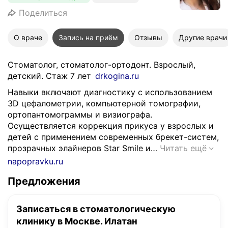
Поделиться
О враче
Запись на приём
Отзывы
Другие врачи
Стоматолог, стоматолог-ортодонт. Взрослый,
детский. Стаж 7 лет
drkogina.ru
Навыки включают диагностику с использованием
3D цефалометрии, компьютерной томографии,
ортопантомограммы и визиографа.
Осуществляется коррекция прикуса у взрослых и
детей с применением современных брекет-систем,
Н
прозрачных элайнеров Star Smile и…
Читать ещё
а
napopravku.ru
в
Предложения
ы
к
и
Записаться в стоматологическую
в
клинику в Москве. Илатан
к