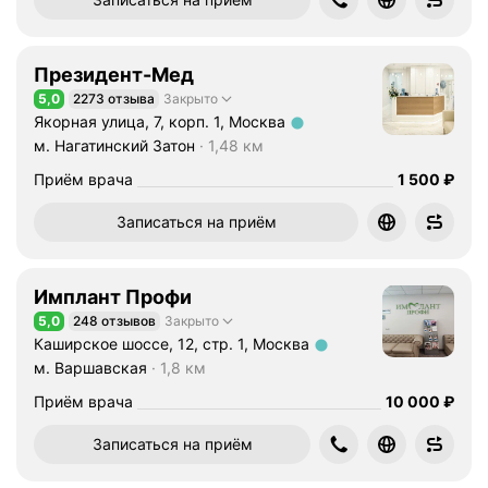
п
о
л
Президент-Мед
ь
5,0
2273 отзыва
Закрыто
з
Рейтинг 5,0 из 5
Якорная улица, 7, корп. 1, Москва
о
Метро м. Нагатинский Затон Расстояние 1,48 км
м. Нагатинский Затон
1,48 км
в
а
Цена
1500
Приём врача
1 500
₽
н
Записаться на приём
и
е
м
Имплант Профи
3
D
5,0
248 отзывов
Закрыто
Рейтинг 5,0 из 5
Каширское шоссе, 12, стр. 1, Москва
ц
Метро м. Варшавская Расстояние 1,8 км
м. Варшавская
1,8 км
е
ф
Цена
10000
Приём врача
10 000
₽
а
л
Записаться на приём
о