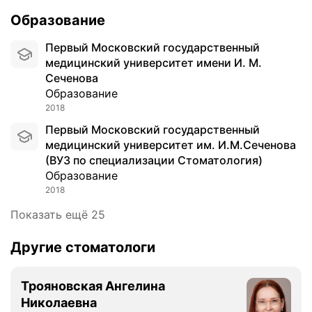
е
D
т
а
Образование
й
r
о
т
с
.
м
м
Первый Московский государственный
п
K
а
о
медицинский университет имени И. М.
р
o
т
с
Сеченова
и
g
о
ф
Образование
м
i
л
е
2018
е
n
о
р
н
a
Первый Московский государственный
г
а
е
.
медицинский университет им. И.М.Сеченова
и
,
н
М
(ВУЗ по специализации Стоматология)
и
с
и
о
Образование
И
о
е
й
м
2018
в
м
в
п
р
Показать ещё 25
с
р
л
е
о
а
а
м
Другие стоматологи
в
ч
н
е
р
—
т
н
е
К
П
Трояновская Ангелина
н
м
р
р
Николаевна
о
е
и