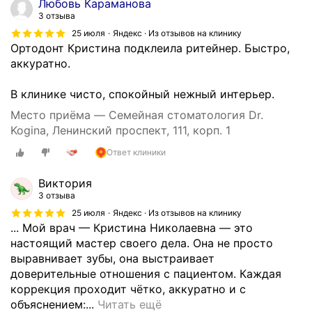
Любовь Караманова
м
3 отзыва
о
25 июля
Яндекс · Из отзывов на клинику
г
Ортодонт Кристина подклеила ритейнер. Быстро,
р
аккуратно.
а
ф
В клинике чисто, спокойный нежный интерьер.
и
Место приёма — Семейная стоматология Dr.
и
Kogina, Ленинский проспект, 111, корп. 1
,
о
Ответ клиники
р
т
Виктория
о
3 отзыва
п
25 июля
Яндекс · Из отзывов на клинику
а
... Мой врач — Кристина Николаевна — это
н
настоящий мастер своего дела. Она не просто
т
выравнивает зубы, она выстраивает
о
доверительные отношения с пациентом. Каждая
м
коррекция проходит чётко, аккуратно и с
о
Я
объяснением:...
Читать ещё