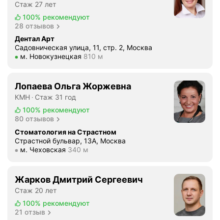
о
е
Стаж 27 лет
н
с
ф
о
100%
рекомендуют
н
т
и
б
28 отзывов
ы
и
з
о
Дентал Арт
х
н
а
р
Садовническая улица, 11, стр. 2, Москва
б
а
к
Метро м. Новокузнецкая Расстояние 810 м
м. Новокузнецкая
810 м
у
р
Н
а
д
е
и
ч
о
к
Лопаева Ольга Жоржевна
к
е
в
е
о
КМН
Стаж 31 год
с
а
т
л
т
100%
рекомендуют
н
-
а
80 отзывов
в
и
с
е
е
Стоматология на Страстном
е
и
в
Страстной бульвар, 13А, Москва
н
и
Метро м. Чеховская Расстояние 340 м
с
м. Чеховская
340 м
н
н
в
т
а
о
е
е
—
е
ж
Жарков Дмитрий Сергеевич
м
э
л
л
Стаж 20 лет
,
т
е
и
100%
рекомендуют
п
о
ч
в
21 отзыв
р
н
е