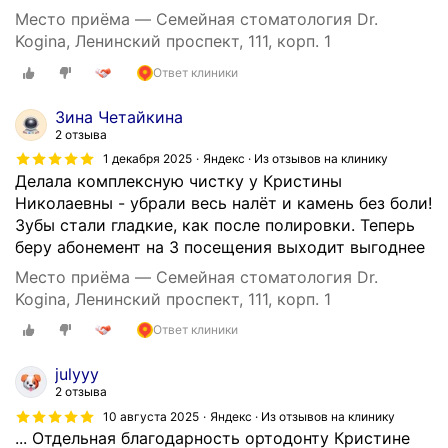
г
у
Место приёма — Семейная стоматология Dr.
р
ж
Kogina, Ленинский проспект, 111, корп. 1
а
е
м
Ответ клиники
н
м
е
Зина Четайкина
ы
с
2 отзыва
и
к
1 декабря 2025
Яндекс · Из отзывов на клинику
в
о
Делала комплексную чистку у Кристины
и
л
Николаевны - убрали весь налёт и камень без боли!
з
ь
Зубы стали гладкие, как после полировки. Теперь
и
к
беру абонемент на 3 посещения выходит выгоднее
о
о
г
м
Место приёма — Семейная стоматология Dr.
р
е
Kogina, Ленинский проспект, 111, корп. 1
а
с
Ответ клиники
ф
я
а
ц
julyyy
.
е
2 отзыва
О
в
10 августа 2025
Яндекс · Из отзывов на клинику
с
п
... Отдельная благодарность ортодонту Кристине