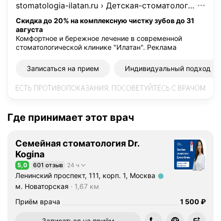
stomatologia-ilatan.ru
›
Детская-стоматология
л
ю
Скидка до 20% на комплексную чистку зубов до 31
августа
ч
Комфортное и бережное лечение в современной
а
стоматологической клинике "Илатан".
Реклама
ю
т
Записаться на прием
Индивидуальный подход
д
и
а
г
Где принимает этот врач
н
о
с
Семейная стоматология Dr.
т
Kogina
и
5,0
601 отзыв
24 ч
Рейтинг 5,0 из 5
к
Ленинский проспект, 111, корп. 1, Москва
у
Метро м. Новаторская Расстояние 1,67 км
м. Новаторская
1,67 км
с
Цена
1500
Приём врача
1 500
₽
и
с
Записаться на приём