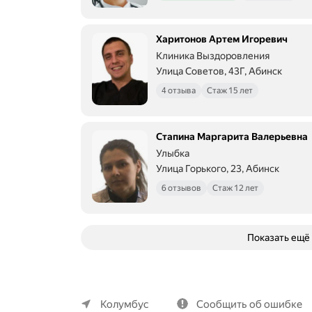
Харитонов Артем Игоревич
Клиника Выздоровления
Улица Советов, 43Г, Абинск
4 отзыва
Стаж 15 лет
Стапина Маргарита Валерьевна
Улыбка
Улица Горького, 23, Абинск
6 отзывов
Стаж 12 лет
Показать ещё
О компании
Коммерческие предложения
Колумбус
Сообщить об ошибке