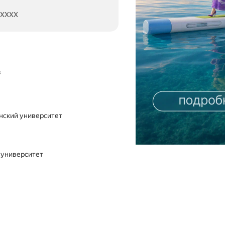
4XXXX
в
нский университет
 университет