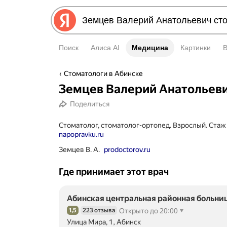
Поиск
Алиса AI
Медицина
Медицина
Картинки
Стоматологи в Абинске
Земцев Валерий Анатольев
Поделиться
Стоматолог, стоматолог-ортопед. Взрослый. Стаж
napopravku.ru
Земцев В. А.
prodoctorov.ru
Где принимает этот врач
Абинская центральная районная больни
1,5
223 отзыва
Открыто до 20:00
Рейтинг 1,5 из 5
Улица Мира, 1, Абинск