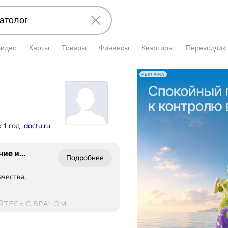
Видео
Карты
Товары
Финансы
Квартиры
Переводчик
РЕКЛАМА
 1 год
doctu.ru
ие и...
Подробнее
ачества,