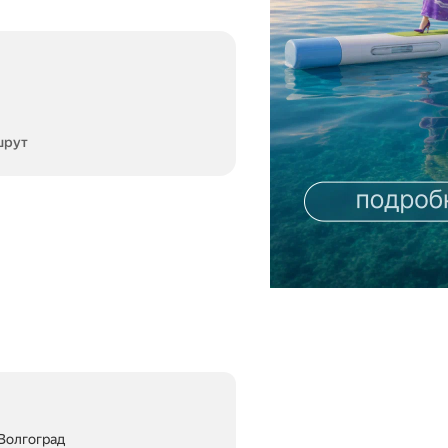
шрут
 Волгоград