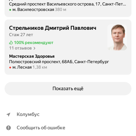
Средний проспект Васильевского острова, 17, Санкт-Петербург
Метро м. Василеостровская Расстояние 380 м
м. Василеостровская
380 м
Стрельников Дмитрий Павлович
Стаж 27 лет
100%
рекомендуют
11 отзывов
Мастерская Здоровья
Полюстровский проспект, 68АБ, Санкт-Петербург
Метро м. Лесная Расстояние 1,38 км
м. Лесная
1,38 км
Показать ещё
Колумбус
Сообщить об ошибке