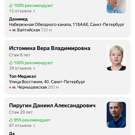
100%
рекомендуют
12 отзывов
Данимед
Набережная Обводного канала, 118ААЕ, Санкт-Петербург
Метро м. Балтийская Расстояние 720 м
м. Балтийская
720 м
Истомина Вера Владимировна
Стаж 6 лет
100%
рекомендуют
29 отзывов
Топ-Медикал
Улица Восстания, 40, Санкт-Петербург
Метро м. Чернышевская Расстояние 280 м
м. Чернышевская
280 м
Пиругин Даниил Александрович
Стаж 20 лет
95%
рекомендуют
87 отзывов
Да