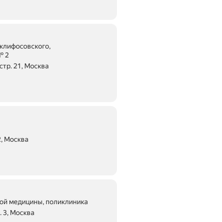
Склифосовского,
№ 2
стр. 21, Москва
ие 680 м
2, Москва
е 600 м
ой медицины, поликлиника
. 3, Москва
 510 м