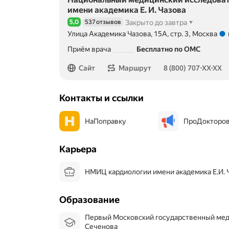
имени академика Е. И. Чазова
5,0
537 отзывов
Закрыто до завтра
Рейтинг 5,0 из 5
Улица Академика Чазова, 15А, стр. 3, Москва
Метро м. Крылатское Расстояние 3,1 км
Приём врача
Бесплатно по ОМС
Номер телефона: 88007074419
Сайт
Маршрут
8 (800) 707-XX-XX
Контакты и ссылки
НаПоправку
ПроДокторо
Карьера
НМИЦ кардиологии имени академика Е.И. 
Образование
Первый Московский государственный медицинский университет им. И.М.
Сеченова