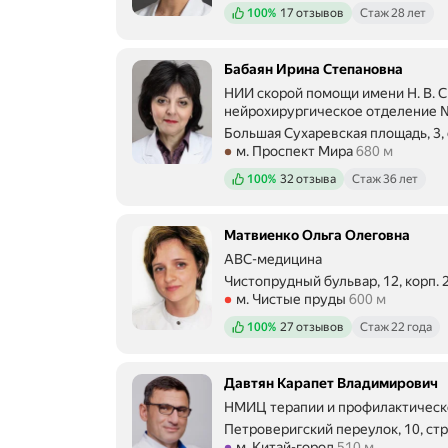
Положительных отзывов
100%
17 отзывов
Стаж 28 лет
Бабаян Ирина Степановна
НИИ скорой помощи имени Н. В. 
нейрохирургическое отделение 
Большая Сухаревская площадь, 3, 
Метро м. Проспект Мира Расстоян
м. Проспект Мира
680 м
Положительных отзывов
100%
32 отзыва
Стаж 36 лет
Матвиенко Ольга Олеговна
ABC-медицина
Чистопрудный бульвар, 12, корп. 
Метро м. Чистые пруды Расстояни
м. Чистые пруды
600 м
Положительных отзывов
100%
27 отзывов
Стаж 22 года
Давтян Карапет Владимирович
НМИЦ терапии и профилактическ
Петроверигский переулок, 10, стр
Метро м. Китай-город Расстояние
м. Китай-город
510 м