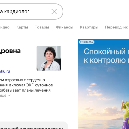
Видео
Карты
Товары
Финансы
Квартиры
Переводчик
РЕКЛАМА
дровна
vku.ru
м взрослых с сердечно-
ния, включая ЭКГ, суточное
рабатывает планы лечения.
Врач-
 ещё
кардиолог
осуществляет
амбулаторный
прием
взрослых
с
ельский центр кардиологии