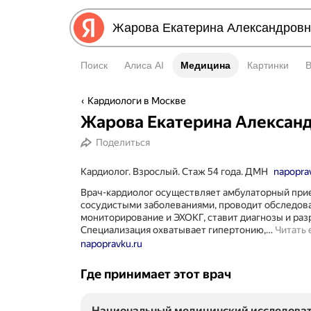
Поиск
Алиса AI
Медицина
Медицина
Картинки
Кардиологи в Москве
Жарова Екатерина Алексан
Поделиться
Кардиолог. Взрослый. Стаж 54 года. ДМН
napopra
Врач-кардиолог осуществляет амбулаторный прие
сосудистыми заболеваниями, проводит обследова
мониторирование и ЭХОКГ, ставит диагнозы и раз
Специализация охватывает гипертонию,…
Читать
napopravku.ru
Где принимает этот врач
Национальный медицинский исследоват