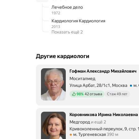
Лечебное дело
1972
Кардиология Кардиология
2013
Показать ещё 2
Другие кардиологи
Гофман Александр Михайлович
Моситалмед
Улица Арбат, 28/1с1, Москва
м.
Метро м. Смоленская Расстояние 
Положительных отзывов
98%
42 отзыва
Стаж 49 лет
Коровникова Ирина Николаевна
Медгород
и ещё 2
Кривоколенный переулок, 9, стр. 
Метро м. Тургеневская Расстояни
м. Тургеневская
390 м