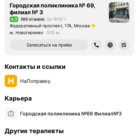
Городская поликлиника № 69,
филиал № 3
4,3
566 отзывов
До 18:00
Рейтинг 4,3 из 5
Федеративный проспект, 17А, Москва
Метро м. Новогиреево Расстояние 510 м
м. Новогиреево
510 м
Записаться на приём
Контакты и ссылки
НаПоправку
Карьера
Городская поликлиника №69 Филиал№3
Другие терапевты