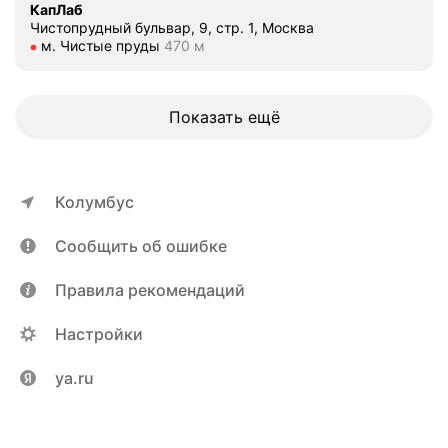
КапЛаб
Чистопрудный бульвар, 9, стр. 1, Москва
Метро м. Чистые пруды Расстояние 470 м
м. Чистые пруды
470 м
Показать ещё
Колумбус
Сообщить об ошибке
Правила рекомендаций
Настройки
ya.ru