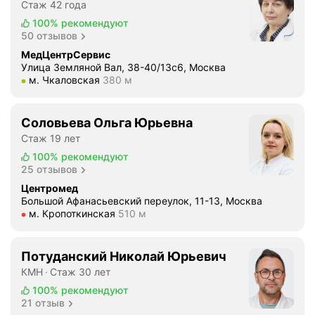
Стаж 42 года
100%
рекомендуют
50 отзывов
МедЦентрСервис
Улица Земляной Вал, 38-40/13с6, Москва
Метро м. Чкаловская Расстояние 380 м
м. Чкаловская
380 м
Соловьева Ольга Юрьевна
Стаж 19 лет
100%
рекомендуют
25 отзывов
Центромед
Большой Афанасьевский переулок, 11-13, Москва
Метро м. Кропоткинская Расстояние 510 м
м. Кропоткинская
510 м
Потуданский Николай Юрьевич
КМН
Стаж 30 лет
100%
рекомендуют
21 отзыв