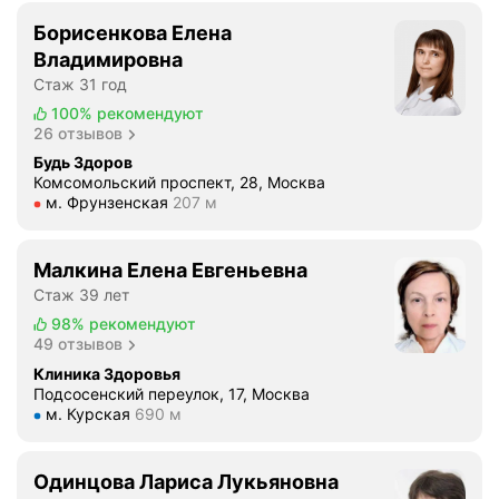
Борисенкова Елена
Владимировна
Стаж 31 год
100%
рекомендуют
26 отзывов
Будь Здоров
Комсомольский проспект, 28, Москва
Метро м. Фрунзенская Расстояние 207 м
м. Фрунзенская
207 м
Малкина Елена Евгеньевна
Стаж 39 лет
98%
рекомендуют
49 отзывов
Клиника Здоровья
Подсосенский переулок, 17, Москва
Метро м. Курская Расстояние 690 м
м. Курская
690 м
Одинцова Лариса Лукьяновна