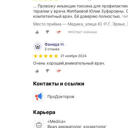
... Провожу инъекции токсина для профилакти
терапии у врача Житбаевой Юлии Зуфаровны. 
компетентный врач. Ей доверяю полностью.
Чи
Место приёма — Медика, улица Ю.-Р.Г. Эрвье, 
Ответ клиники
Фанида Н.
2 отзыва
21 ноября 2024
Очень хороший,внимательный врач.
Контакты и ссылки
ПроДокторов
Карьера
«Medica»
Врач дерматолог, косметолог