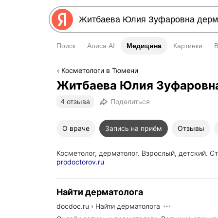
Поиск
Алиса AI
Медицина
Медицина
Картинки
Косметологи в Тюмени
Житбаева Юлия Зуфаровн
4 отзыва
Поделиться
О враче
Запись на приём
Отзывы
Косметолог, дерматолог. Взрослый, детский. С
prodoctorov.ru
Найти дерматолога
docdoc.ru
›
Найти дерматолога