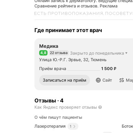
Онлайн запись к дерматологу. Ведущие специа
Сравнение рейтинга и отзывов.
Реклама
Где принимает этот врач
Медика
4,8
22 отзыва
Закрыто до понедельника
Рейтинг 4,8 из 5
Улица Ю.-Р.Г. Эрвье, 32, Тюмень
Цена
1500
Приём врача
1 500
₽
Записаться на приём
Сайт
Ма
Отзывы
·
4
Как Яндекс проверяет отзывы
О чём пишут пациенты
Лазеротерапия
Бото
1