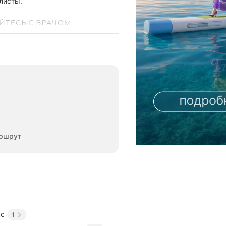
листы.
ршрут
кс
1