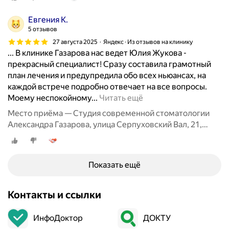
с
т
я
у
Евгения К.
т
с
5 отзывов
о
т
27 августа 2025
Яндекс · Из отзывов на клинику
л
о
... В клинике Газарова нас ведет Юлия Жукова -
ь
м
прекрасный специалист! Сразу составила грамотный
к
а
план лечения и предупредила обо всех ньюансах, на
о
т
каждой встрече подробно отвечает на все вопросы.
п
о
У
Моему неспокойному...
Читать ещё
о
л
з
Место приёма — Студия современной стоматологии
л
о
н
Александра Газарова, улица Серпуховский Вал, 21,
о
г
а
корп. 1
ж
и
л
и
ю
а
т
.
Показать ещё
о
е
П
б
л
р
э
Контакты и ссылки
ь
и
т
н
ч
о
ы
ИнфоДоктор
ДОКТУ
е
й
м