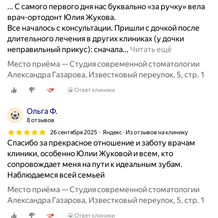
... С самого первого дня нас буквально «за ручку» вела
е
врач-ортодонт Юлия Жукова.
о
Все началось с консультации. Пришли с дочкой после
к
длительного лечения в других клиниках (у дочки
о
Х
неправильный прикус): сначала...
Читать ещё
л
о
о
Место приёма — Студия современной стоматологии
т
с
Александра Газарова, Известковый переулок, 5, стр. 1
е
е
Ответ клиники
л
м
и
и
Ольга Ф.
б
л
8 отзывов
ы
е
26 сентября 2025
Яндекс · Из отзывов на клинику
п
т
Спасибо за прекрасное отношение и заботу врачам
о
х
клиники, особенно Юлии Жуковой и всем, кто
д
о
сопровождает меня на пути к идеальным зубам.
е
д
Наблюдаемся всей семьей
л
я
и
Место приёма — Студия современной стоматологии
т
т
Александра Газарова, Известковый переулок, 5, стр. 1
в
ь
э
Ответ клиники