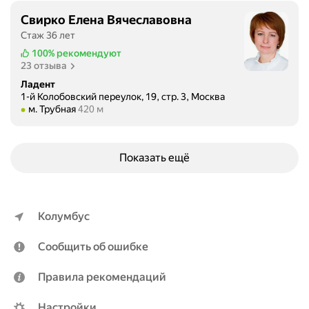
н
е
т
т
ч
Свирко Елена Вячеславовна
о
и
и
Стаж 36 лет
л
я
т
100%
рекомендуют
о
-
ь
23 отзыва
г
в
д
Ладент
и
с
е
1-й Колобовский переулок, 19, стр. 3, Москва
и
е
Метро м. Трубная Расстояние 420 м
т
м. Трубная
420 м
А
н
е
.
а
й
Г
о
.
Показать ещё
а
т
С
з
л
а
а
и
м
р
ч
а
Колумбус
о
н
я
в
о
п
Сообщить об ошибке
а
!
р
.
Ю
о
Правила рекомендаций
С
л
х
с
и
о
Настройки