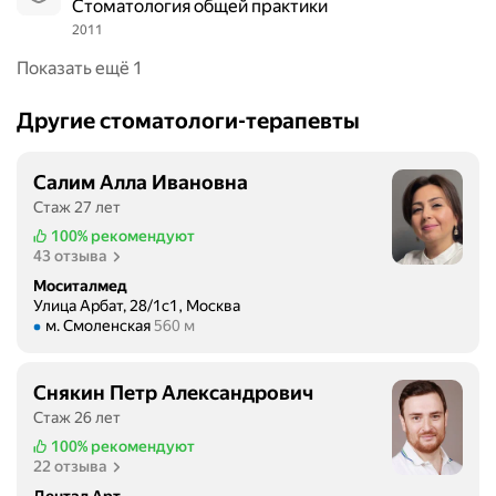
Стоматология общей практики
а
т
у
2011
т
в
л
л
и
Показать ещё 1
а
е
е
й
н
м
Другие стоматологи-терапевты
Г
и
!
а
я
Г
с
Салим Алла Ивановна
м
и
а
и
Стаж 27 лет
г
н
и
100%
рекомендуют
и
о
э
43 отзыва
е
в
м
н
Моситалмед
о
о
Улица Арбат, 28/1с1, Москва
и
й
Метро м. Смоленская Расстояние 560 м
м. Смоленская
560 м
ц
ч
,
и
е
и
я
с
с
Снякин Петр Александрович
м
к
р
Стаж 26 лет
и
а
а
100%
рекомендуют
о
я
з
22 отзыва
С
ч
у
Дентал Арт