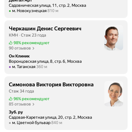
т
и
п
Садовническая улица, 11, стр. 2, Москва
у
с
о
Метро м. Новокузнецкая Расстояние 810 м
м. Новокузнецкая
810 м
д
т
н
и
к
я
и
Черкашин Денис Сергеевич
а
л
с
,
КМН
Стаж 23 года
а
о
л
,
98%
рекомендуют
в
е
90 отзывов
ч
р
ч
т
Он Клиник
е
е
Воронцовская улица, 8, стр. 6, Москва
о
м
Метро м. Таганская Расстояние 360 м
м. Таганская
360 м
н
з
е
и
д
н
е
е
Симонова Виктория Викторовна
н
,
с
Стаж 34 года
о
о
ь
й
96%
рекомендуют
р
б
85 отзывов
с
т
у
т
Зуб. ру
о
д
о
Садовая-Каретная улица, 20, стр. 2, Москва
д
у
Метро м. Цветной бульвар Расстояние 840 м
м. Цветной бульвар
840 м
м
о
л
а