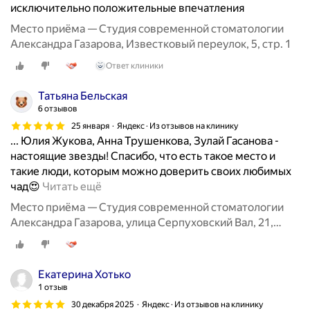
исключительно положительные впечатления
Место приёма — Студия современной стоматологии
Александра Газарова, Известковый переулок, 5, стр. 1
Ответ клиники
Татьяна Бельская
6 отзывов
25 января
Яндекс · Из отзывов на клинику
... Юлия Жукова, Анна Трушенкова, Зулай Гасанова -
настоящие звезды! Спасибо, что есть такое место и
такие люди, которым можно доверить своих любимых
М
чад😍
Читать ещё
о
Место приёма — Студия современной стоматологии
и
Александра Газарова, улица Серпуховский Вал, 21,
д
корп. 1
е
т
Екатерина Хотько
и
1 отзыв
у
30 декабря 2025
Яндекс · Из отзывов на клинику
ж