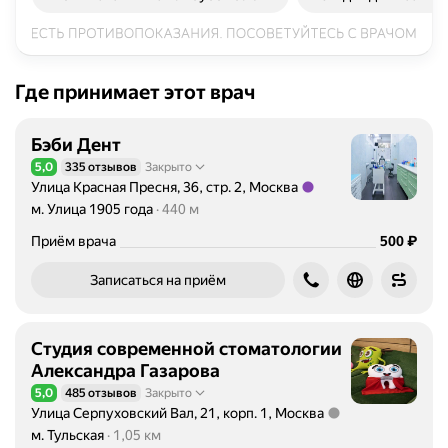
Где принимает этот врач
Бэби Дент
5,0
335 отзывов
Закрыто
Рейтинг 5,0 из 5
Улица Красная Пресня, 36, стр. 2, Москва
Метро м. Улица 1905 года Расстояние 440 м
м. Улица 1905 года
440 м
Цена
₽
Приём врача
500
Записаться на приём
Студия современной стоматологии
Александра Газарова
5,0
485 отзывов
Закрыто
Рейтинг 5,0 из 5
Улица Серпуховский Вал, 21, корп. 1, Москва
Метро м. Тульская Расстояние 1,05 км
м. Тульская
1,05 км