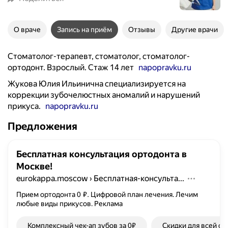
О враче
Запись на приём
Отзывы
Другие врачи
Стоматолог-терапевт, стоматолог, стоматолог-
ортодонт. Взрослый. Стаж 14 лет
napopravku.ru
Жукова Юлия Ильинична специализируется на
коррекции зубочелюстных аномалий и нарушений
прикуса.
napopravku.ru
Предложения
Бесплатная консультация ортодонта в
Москве!
eurokappa.moscow
›
Бесплатная-консульта...
Прием ортодонта 0 ₽. Цифровой план лечения. Лечим
любые виды прикусов.
Реклама
Комплексный чек-ап зубов за 0₽
Скидки для всей се