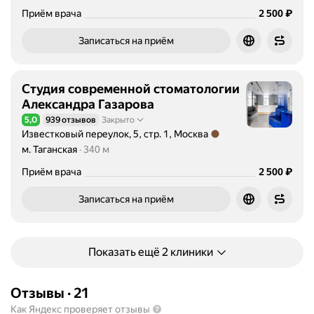
Цена
2500
₽
Приём врача
2 500
Записаться на приём
Студия современной стоматологии
Александра Газарова
5,0
939 отзывов
Закрыто
Рейтинг 5,0 из 5
Известковый переулок, 5, стр. 1, Москва
Метро м. Таганская Расстояние 340 м
м. Таганская
340 м
Цена
2500
₽
Приём врача
2 500
Записаться на приём
Показать ещё 2 клиники
Отзывы
·
21
Как Яндекс проверяет отзывы