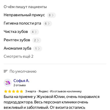
О чём пишут пациенты
Неправильный прикус
8
Гигиена полости рта
6
Чистка зубов
4
Рентген зубов
2
Аномалия зуба
1
Смотреть ещё 2
По умолчанию
Софья А.
2 отзыва
3 марта
Яндекс · Из отзывов на клинику
Была на приеме у Жуковой Юлии, очень понравился
подход доктора. Весь персонал клиники очень
вежливый и заботливый. От визита остались