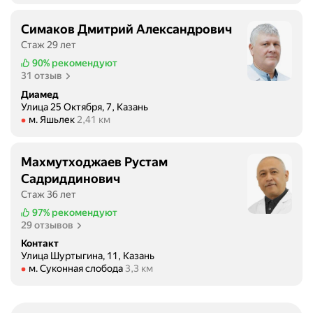
Симаков Дмитрий Александрович
Стаж 29 лет
90%
рекомендуют
31 отзыв
Диамед
Улица 25 Октября, 7, Казань
Метро м. Яшьлек Расстояние 2,41 км
м. Яшьлек
2,41 км
Махмутходжаев Рустам
Садриддинович
Стаж 36 лет
97%
рекомендуют
29 отзывов
Контакт
Улица Шуртыгина, 11, Казань
Метро м. Суконная слобода Расстояние 3,3 км
м. Суконная слобода
3,3 км