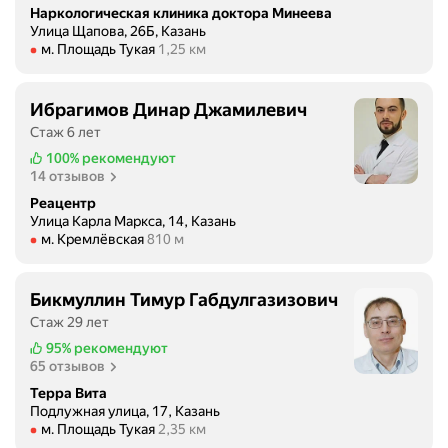
Наркологическая клиника доктора Минеева
Улица Щапова, 26Б, Казань
Метро м. Площадь Тукая Расстояние 1,25 км
м. Площадь Тукая
1,25 км
Ибрагимов Динар Джамилевич
Стаж 6 лет
100%
рекомендуют
14 отзывов
Реацентр
Улица Карла Маркса, 14, Казань
Метро м. Кремлёвская Расстояние 810 м
м. Кремлёвская
810 м
Бикмуллин Тимур Габдулгазизович
Стаж 29 лет
95%
рекомендуют
65 отзывов
Терра Вита
Подлужная улица, 17, Казань
Метро м. Площадь Тукая Расстояние 2,35 км
м. Площадь Тукая
2,35 км