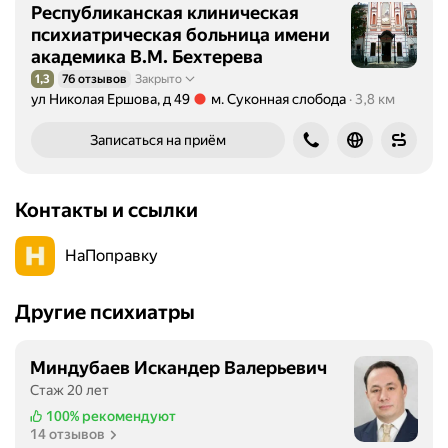
Республиканская клиническая
психиатрическая больница имени
академика В.М. Бехтерева
1,3
76 отзывов
Закрыто
Рейтинг 1,3 из 5
ул Николая Ершова, д 49
м. Суконная слобода
3,8 км
Метро м. Суконная слобода Расстояние 3,8 км
Записаться на приём
Контакты и ссылки
НаПоправку
Другие психиатры
Миндубаев Искандер Валерьевич
Стаж 20 лет
100%
рекомендуют
14 отзывов