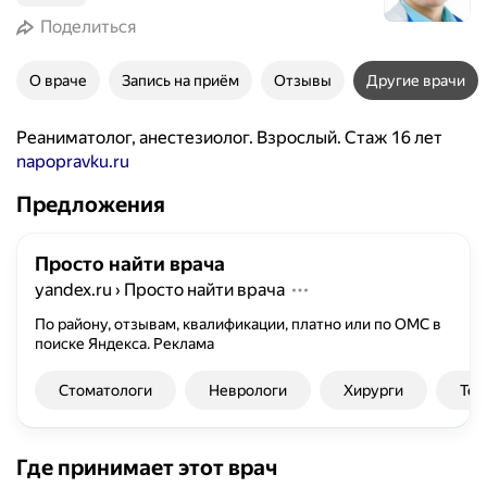
Поделиться
О враче
Запись на приём
Отзывы
Другие врачи
Реаниматолог, анестезиолог. Взрослый. Стаж 16 лет
napopravku.ru
Предложения
Просто найти врача
yandex.ru
›
Просто найти врача
По району, отзывам, квалификации, платно или по ОМС в
поиске Яндекса.
Реклама
Стоматологи
Неврологи
Хирурги
Тер
Где принимает этот врач