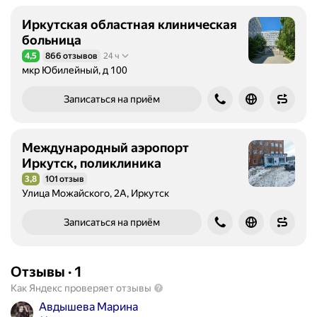
Иркутская областная клиническая
больница
4,5
866 отзывов
24 ч
Рейтинг 4,5 из 5
мкр Юбилейный, д 100
Записаться на приём
Международный аэропорт
Иркутск, поликлиника
3,8
101 отзыв
Рейтинг 3,8 из 5
Улица Можайского, 2А, Иркутск
Записаться на приём
Отзывы
·
1
Как Яндекс проверяет отзывы
Авдышева Марина