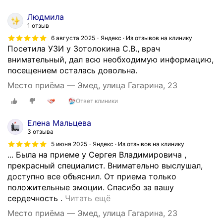
и
Людмила
ц
1 отзыв
и
6 августа 2025
Яндекс · Из отзывов на клинику
р
Посетила УЗИ у Зотолокина С.В., врач
о
внимательный, дал всю необходимую информацию,
в
посещением осталась довольна.
а
н
Место приёма — Эмед, улица Гагарина, 23
н
Ответ клиники
ы
м
Елена Мальцева
и
3 отзыва
и
5 июня 2025
Яндекс · Из отзывов на клинику
в
... Была на приеме у Сергея Владимировича ,
н
прекрасный специалист. Внимательно выслушал,
и
доступно все объяснил. От приема только
м
положительные эмоции. Спасибо за вашу
а
О
сердечность .
Читать ещё
т
ч
Место приёма — Эмед, улица Гагарина, 23
е
е