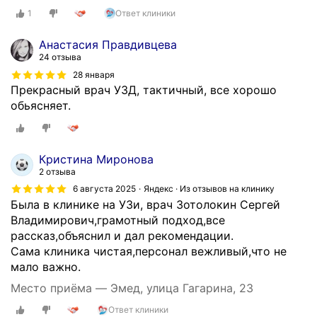
л
1
Ответ клиники
и
ч
Анастасия Правдивцева
н
24 отзыва
а
28 января
я
Прекрасный врач УЗД, тактичный, все хорошо
к
обьясняет.
л
и
н
и
Кристина Миронова
к
2 отзыва
а
6 августа 2025
Яндекс · Из отзывов на клинику
,
Была в клинике на УЗи, врач Зотолокин Сергей
с
Владимирович,грамотный подход,все
к
рассказ,объяснил и дал рекомендации.
в
Сама клиника чистая,персонал вежливый,что не
а
мало важно.
л
Место приёма — Эмед, улица Гагарина, 23
и
Ответ клиники
ф