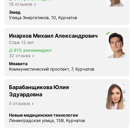
а
и
16 отзывов
я
в
Эмед
,
ы
Улица Энергетиков, 10, Курчатов
с
е
х
д
о
Инархов Михаил Александрович
е
р
Стаж 12 лет
в
о
о
91%
рекомендуют
ш
32 отзыва
ч
и
к
Меавита
м
Коммунистический проспект, 7, Курчатов
и
р
н
е
а
м
Барабанщикова Юлия
р
о
Эдуардовна
е
н
с
5 отзывов
т
е
о
Новые медицинские технологии
п
м
Ленинградская улица, 15В, Курчатов
ш
и
е
с