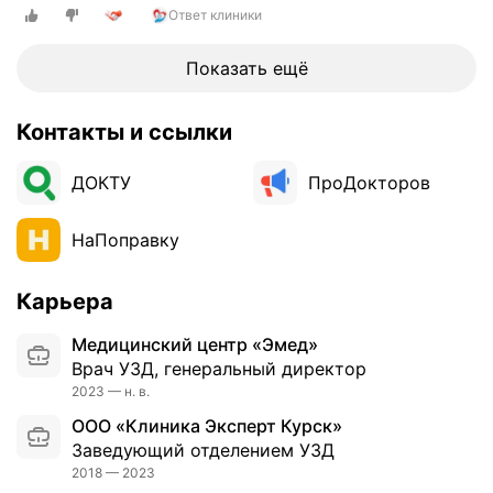
л
Ответ клиники
н
ь
ь
н
п
Показать ещё
ы
о
м
н
и
Контакты и ссылки
р
с
а
п
ДОКТУ
ПроДокторов
в
е
и
ц
л
НаПоправку
и
а
а
с
л
Карьера
ь
и
к
Медицинский центр «Эмед»
с
л
Врач УЗД, генеральный директор
т
и
2023 — н. в.
а
н
м
ООО «Клиника Эксперт Курск»
и
и
Заведующий отделением УЗД
к
!
2018 — 2023
а
О