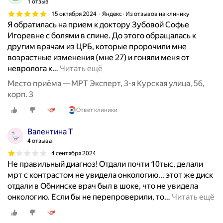
1 отзыв
15 октября 2024
Яндекс · Из отзывов на клинику
Я обратилась на прием к доктору Зубовой Софье
Игоревне с болями в спине. До этого обращалась к
другим врачам из ЦРБ, которые пророчили мне
возрастные изменения (мне 27) и гоняли меня от
невролога к
…
Читать ещё
Место приёма — МРТ Эксперт, 3-я Курская улица, 56,
корп. 3
Ответ клиники
Валентина Т
4 отзыва
4 сентября 2024
Не правильный диагноз! Отдали почти 10тыс, делали
мрт с контрастом не увидела онкологию... этот же диск
отдали в Обнинске врач был в шоке, что не увидела
онкологию. Если бы не перепроверили, то
…
Читать ещё