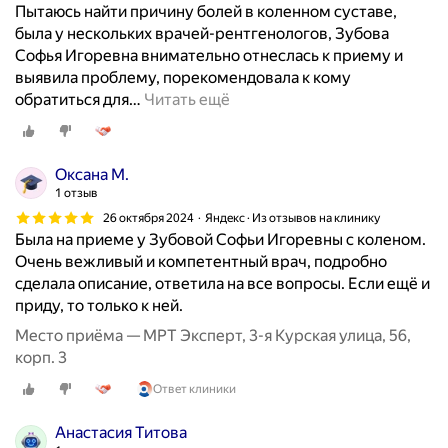
Пытаюсь найти причину болей в коленном суставе,
была у нескольких врачей-рентгенологов, Зубова
Софья Игоревна внимательно отнеслась к приему и
выявила проблему, порекомендовала к кому
обратиться для
…
Читать ещё
Оксана М.
1 отзыв
26 октября 2024
Яндекс · Из отзывов на клинику
Была на приеме у Зубовой Софьи Игоревны с коленом.
Очень вежливый и компетентный врач, подробно
сделала описание, ответила на все вопросы. Если ещё и
приду, то только к ней.
Место приёма — МРТ Эксперт, 3-я Курская улица, 56,
корп. 3
Ответ клиники
Анастасия Титова