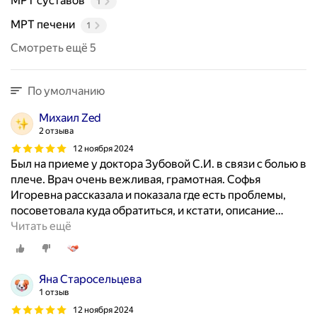
МРТ суставов
1
МРТ печени
1
Смотреть ещё 5
По умолчанию
Михаил Zed
2 отзыва
12 ноября 2024
Был на приеме у доктора Зубовой С.И. в связи с болью в
плече. Врач очень вежливая, грамотная. Софья
Игоревна рассказала и показала где есть проблемы,
посоветовала куда обратиться, и кстати, описание
…
Читать ещё
Яна Старосельцева
1 отзыв
12 ноября 2024