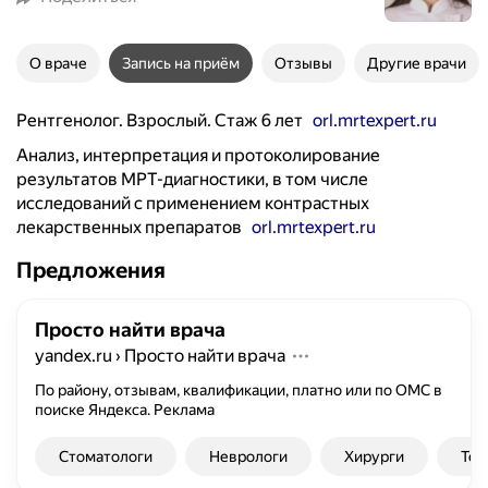
О враче
Запись на приём
Отзывы
Другие врачи
Рентгенолог. Взрослый. Стаж 6 лет
orl.mrtexpert.ru
Анализ, интерпретация и протоколирование
результатов МРТ-диагностики, в том числе
исследований с применением контрастных
лекарственных препаратов
orl.mrtexpert.ru
Предложения
Просто найти врача
yandex.ru
›
Просто найти врача
По району, отзывам, квалификации, платно или по ОМС в
поиске Яндекса.
Реклама
Стоматологи
Неврологи
Хирурги
Тер