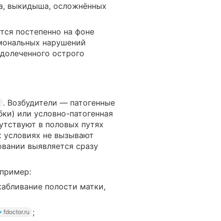
та, выкидыша, осложнённых
тся постепенно на фоне
рмональных нарушений
едолеченного острого
. Возбудители — патогенные
бки) или условно-патогенная
сутствуют в половых путях
х условиях не вызывают
овании выявляется сразу
апример:
абливание полости матки,
;
fdoctor.ru