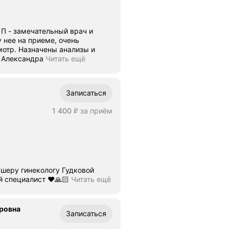
. П - замечательный врач и
 нее на приеме, очень
нализы и
ние. Кряжева Александра
Читать ещё
Записаться
Цена
1400
1 400
за приём
₽
ушеру гинекологу Гудковой
ный специалист ❤️🙏🏻
Читать ещё
ровна
Записаться