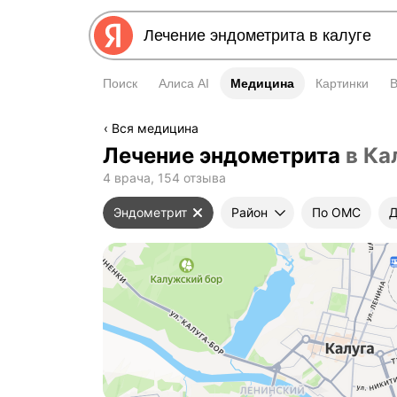
Поиск
Алиса AI
Медицина
Медицина
Картинки
Вся медицина
Лечение эндометрита
в Ка
4 врача, 154 отзыва
Эндометрит
Район
По ОМС
Д