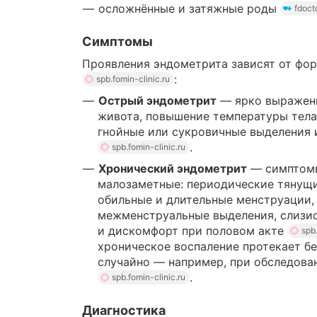
осложнённые и затяжные роды
fdocto
Симптомы
Проявления эндометрита зависят от фо
:
spb.fomin-clinic.ru
Острый эндометрит
— ярко выражены
живота, повышение температуры тела
гнойные или сукровичные выделения 
.
spb.fomin-clinic.ru
Хронический эндометрит
— симптомы
малозаметные: периодические тянущи
обильные и длительные менструации,
межменструальные выделения, слизис
и дискомфорт при половом акте
spb.
хроническое воспаление протекает б
случайно — например, при обследова
.
spb.fomin-clinic.ru
Диагностика