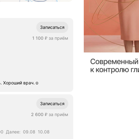
Записаться
Цена
1100
1 100
за приём
₽
. Хороший врач.☺️
Записаться
Цена
2600
2 600
за приём
а
₽
00
Далее:
09.08
10.08