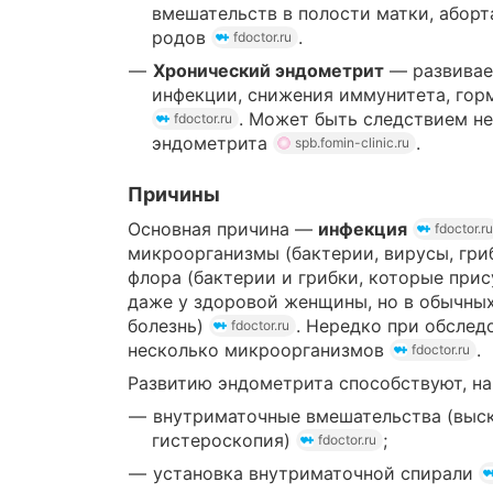
вмешательств в полости матки, абор
родов
.
fdoctor.ru
Хронический эндометрит
— развивае
инфекции, снижения иммунитета, го
. Может быть следствием н
fdoctor.ru
эндометрита
.
spb.fomin-clinic.ru
Причины
Основная причина —
инфекция
fdoctor.ru
микроорганизмы (бактерии, вирусы, гри
флора (бактерии и грибки, которые при
даже у здоровой женщины, но в обычны
болезнь)
. Нередко при обслед
fdoctor.ru
несколько микроорганизмов
.
fdoctor.ru
Развитию эндометрита способствуют, н
внутриматочные вмешательства (выск
гистероскопия)
;
fdoctor.ru
установка внутриматочной спирали