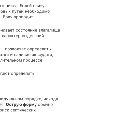
о цикла, болей внизу
ловых путей необходимо
. Врач проводит
нивает состояние влагалища
а характер выделений
— позволяет определить
атки и наличие экссудата,
алительном процессе
гают определить
видуальном порядке, исходя
.
Острую форму
обычно
ru
 риск септических