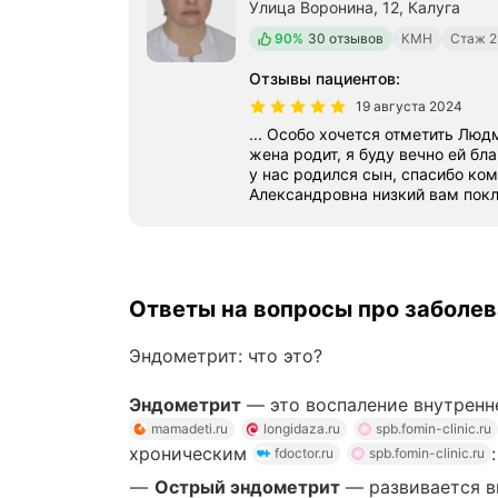
Улица Воронина, 12, Калуга
Положительных отзывов
90%
30 отзывов
КМН
Стаж 2
Отзывы пациентов
:
19 августа 2024
... Особо хочется отметить Лю
жена родит, я буду вечно ей благодарен🙏
у нас родился сын, спасибо к
Александровна низкий вам покл
Ответы на вопросы про заболе
Эндометрит: что это?
Эндометрит
— это воспаление внутренн
mamadeti.ru
longidaza.ru
spb.fomin-clinic.ru
хроническим
:
fdoctor.ru
spb.fomin-clinic.ru
Острый эндометрит
— развивается вн