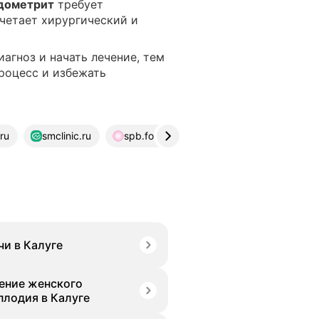
дометрит
требует
очетает хирургический и
агноз и начать лечение, тем
роцесс и избежать
.ru
smclinic.ru
spb.fomin-clinic.ru
polyclin.ru
чи в Калуге
ение женского
плодия в Калуге