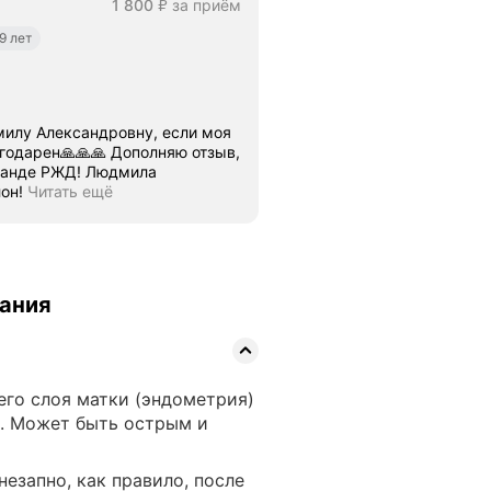
Цена
1800
1 800
за приём
₽
9 лет
дмилу Александровну, если моя
🙏 Дополняю отзыв,
оманде РЖД! Людмила
он!
Читать ещё
вания
его слоя матки (эндометрия)
. Может быть острым и
езапно, как правило, после