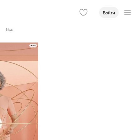
Войти
Все
Цена приёма
Стаж
Учёная степень