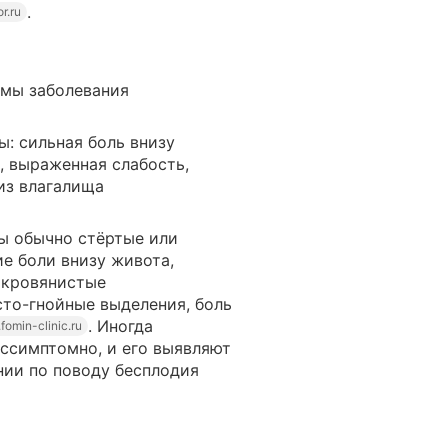
.
r.ru
рмы заболевания
: сильная боль внизу
, выраженная слабость,
из влагалища
 обычно стёртые или
е боли внизу живота,
 кровянистые
то-гнойные выделения, боль
. Иногда
fomin-clinic.ru
ессимптомно, и его выявляют
нии по поводу бесплодия