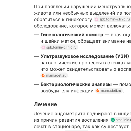
При появлении нарушений менструальног
живота или необычных выделений из по
обратиться к гинекологу
spb.fomin-clinic.ru
обследование, которое может включать:
Гинекологический осмотр
— врач оце
и шейки матки, обращает внимание н
.
spb.fomin-clinic.ru
Ультразвуковое исследование (УЗИ)
патологические процессы в стенках м
что может свидетельствовать о восп
.
mamadeti.ru
Бактериологические анализы
— помо
возбудителя инфекции
.
mamadeti.ru
Лечение
Лечение эндометрита подбирают в инди
из причин развития воспаления
smclinic.
лечат в стационаре, так как существует