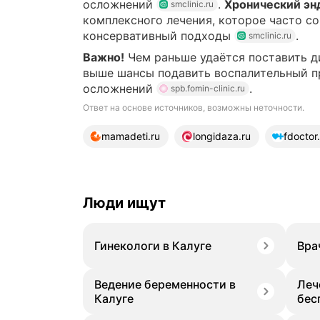
осложнений
.
Хронический эн
smclinic.ru
комплексного лечения, которое часто с
консервативный подходы
.
smclinic.ru
Важно!
Чем раньше удаётся поставить ди
выше шансы подавить воспалительный п
осложнений
.
spb.fomin-clinic.ru
Ответ на основе источников, возможны неточности.
15 источников
mamadeti.ru
longidaza.ru
fdoctor
Люди ищут
Гинекологи в Калуге
Вра
Ведение беременности в
Леч
Калуге
бес