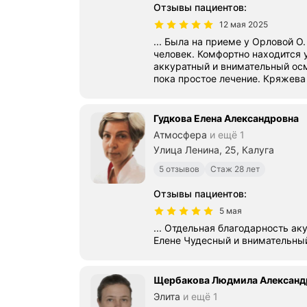
Отзывы пациентов
:
12 мая 2025
... Была на приеме у Орловой О
человек. Комфортно находится у
аккуратный и внимательный осмотр. Назначены а
пока простое лече
Гудкова Елена Александровна
Атмосфера
и ещё 1
Улица Ленина, 25, Калуга
5 отзывов
Стаж 28 лет
Отзывы пациентов
:
5 мая
... Отдельная благодарность ак
Елене Чудесный и вниматель
Щербакова Людмила Александ
Элита
и ещё 1