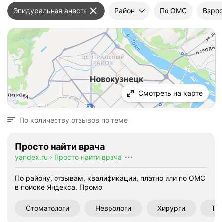
Эпидуральная анестезия
Район
По ОМС
Взрос
Смотреть на карте
По количеству отзывов по теме
Просто найти врача
yandex.ru
›
Просто найти врача
По району, отзывам, квалификации, платно или по ОМС
в поиске Яндекса.
Промо
Стоматологи
Неврологи
Хирурги
Те