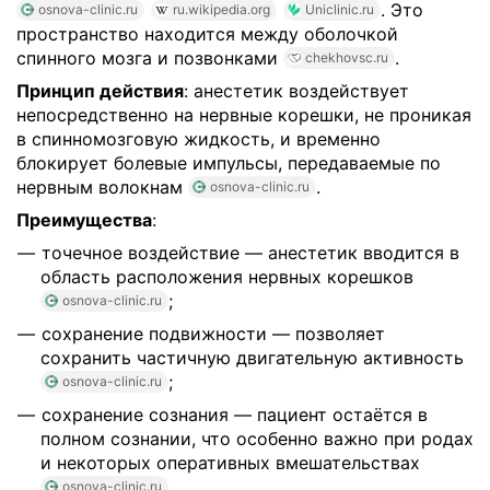
. Это
osnova-clinic.ru
ru.wikipedia.org
Uniclinic.ru
пространство находится между оболочкой
спинного мозга и позвонками
.
chekhovsc.ru
Принцип действия
: анестетик воздействует
непосредственно на нервные корешки, не проникая
в спинномозговую жидкость, и временно
блокирует болевые импульсы, передаваемые по
нервным волокнам
.
osnova-clinic.ru
Преимущества
:
точечное воздействие — анестетик вводится в
область расположения нервных корешков
;
osnova-clinic.ru
сохранение подвижности — позволяет
сохранить частичную двигательную активность
;
osnova-clinic.ru
сохранение сознания — пациент остаётся в
полном сознании, что особенно важно при родах
и некоторых оперативных вмешательствах
.
osnova-clinic.ru