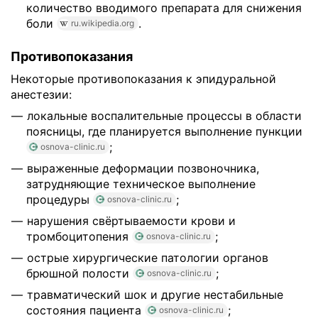
количество вводимого препарата для снижения
боли
.
ru.wikipedia.org
Противопоказания
Некоторые противопоказания к эпидуральной
анестезии:
локальные воспалительные процессы в области
поясницы, где планируется выполнение пункции
;
osnova-clinic.ru
выраженные деформации позвоночника,
затрудняющие техническое выполнение
процедуры
;
osnova-clinic.ru
нарушения свёртываемости крови и
тромбоцитопения
;
osnova-clinic.ru
острые хирургические патологии органов
брюшной полости
;
osnova-clinic.ru
травматический шок и другие нестабильные
состояния пациента
;
osnova-clinic.ru