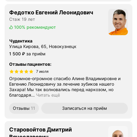
Федотко Евгений Леонидович
Стаж 19 лет
100%
рекомендуют
Чудентика
Улица Кирова, 65, Новокузнецк
Цена
1500
1 500
₽
за приём
Отзывы пациентов
:
7 июля
Огромное-огромное спасибо Алине Владимировне и
Евгению Леонидовичу за лечение зубиков нашего
Захара! Мы так волновались перед наркозом, но
благодаря
…
Читать ещё
Отзывы
11
Записаться
на приём
Старовойтов Дмитрий
Вячеславович