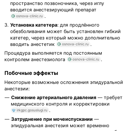
пространство позвоночника, через иглу
вводится анестезирующий препарат
.
osnova-clinic.ru
Установка катетера
: для продлённого
обезболивания может быть установлен гибкий
катетер, через который можно дополнительно
вводить анестетик
.
osnova-clinic.ru
Процедура выполняется под постоянным
контролем анестезиолога
.
osnova-clinic.ru
Побочные эффекты
Некоторые возможные осложнения эпидуральной
анестезии:
Снижение артериального давления
— требует
медицинского контроля и корректировки
.
irkgpc.gosuslugi.ru
Затруднение при мочеиспускании
—
эпидуральная анестезия может временно