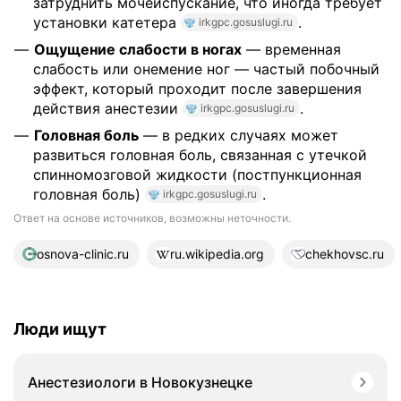
затруднить мочеиспускание, что иногда требует
установки катетера
.
irkgpc.gosuslugi.ru
Ощущение слабости в ногах
— временная
слабость или онемение ног — частый побочный
эффект, который проходит после завершения
действия анестезии
.
irkgpc.gosuslugi.ru
Головная боль
— в редких случаях может
развиться головная боль, связанная с утечкой
спинномозговой жидкости (постпункционная
головная боль)
.
irkgpc.gosuslugi.ru
Ответ на основе источников, возможны неточности.
18 источников
osnova-clinic.ru
ru.wikipedia.org
chekhovsc.ru
Люди ищут
Анестезиологи в Новокузнецке