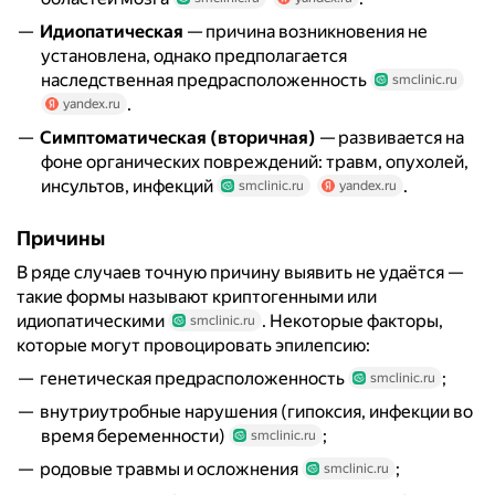
Идиопатическая
— причина возникновения не
установлена, однако предполагается
наследственная предрасположенность
smclinic.ru
.
yandex.ru
Симптоматическая (вторичная)
— развивается на
фоне органических повреждений: травм, опухолей,
инсультов, инфекций
.
smclinic.ru
yandex.ru
Причины
В ряде случаев точную причину выявить не удаётся —
такие формы называют криптогенными или
идиопатическими
. Некоторые факторы,
smclinic.ru
которые могут провоцировать эпилепсию:
генетическая предрасположенность
;
smclinic.ru
внутриутробные нарушения (гипоксия, инфекции во
время беременности)
;
smclinic.ru
родовые травмы и осложнения
;
smclinic.ru