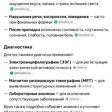
ощущения вкуса, запаха, страха, вспышек света
.
smclinic.ru
Нарушения речи, восприятия, поведения
— часто
при фокальных формах
.
smclinic.ru
После припадка
возможны сонливость, спутанность
сознания, слабость, головная боль
.
smclinic.ru
Диагностика
Для постановки диагноза применяют:
Электроэнцефалографию (ЭЭГ)
— для регистрации
электрической активности мозга
cmrt.ru
.
gemotest.ru
Магнитно-резонансную томографию (МРТ)
— для
выявления структурных изменений
.
cmrt.ru
Лабораторные анализы
— для исключения
сопутствующих заболеваний
.
cmrt.ru
Врач также подробно собирает анамнез и уточняет
cmrt.ru