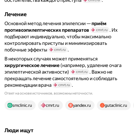
обстоятельства каждого приступа
.
Лечение
Основной метод лечения эпилепсии —
приём
противоэпилептических препаратов
. Их
cmrt.ru
подбирают индивидуально, чтобы максимально
контролировать приступы и минимизировать
побочные эффекты
.
cmrt.ru
В некоторых случаях может применяться
хирургическое лечение
(например, удаление очага
эпилептической активности)
. Важно не
cmrt.ru
прекращать лечение самостоятельно и соблюдать
рекомендации врача
.
cmrt.ru
Ответ на основе источников, возможны неточности.
18 источников
smclinic.ru
cmrt.ru
yandex.ru
gutaclinic.ru
Люди ищут