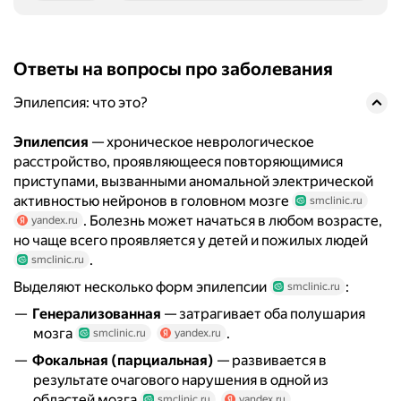
Ответы на вопросы про заболевания
Эпилепсия: что это?
Эпилепсия
— хроническое неврологическое
расстройство, проявляющееся повторяющимися
приступами, вызванными аномальной электрической
активностью нейронов в головном мозге
smclinic.ru
. Болезнь может начаться в любом возрасте,
yandex.ru
но чаще всего проявляется у детей и пожилых людей
.
smclinic.ru
Выделяют несколько форм эпилепсии
:
smclinic.ru
Генерализованная
— затрагивает оба полушария
мозга
.
smclinic.ru
yandex.ru
Фокальная (парциальная)
— развивается в
результате очагового нарушения в одной из
областей мозга
.
smclinic.ru
yandex.ru