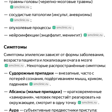
травмы головы (черепно-мозговые травмы)
;
smclinic.ru
сосудистые патологии (инсульт, аневризмы)
;
smclinic.ru
опухолевые процессы
;
smclinic.ru
нейроинфекции (энцефалит, менингит)
.
smclinic.ru
Симптомы
Симптомы эпилепсии зависят от формы заболевания,
возраста пациента и локализации очага в мозге
. Некоторые распространённые симптомы:
smclinic.ru
Судорожные припадки
— внезапные, часто с
потерей сознания, подёргиванием мышц, криком,
падением
.
smclinic.ru
Абсансы (малые припадки)
— кратковременные
«замирания», человек перестаёт реагировать на
окружающее, смотрит в одну точку
.
smclinic.ru
Аура
— субъективные предвестники приступа: