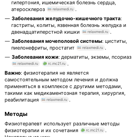
гипертония, ишемическая болезнь сердца,
атеросклероз
.
relaxmedi.ru
Заболевания желудочно-кишечного тракта
:
гастриты, колиты, язвенная болезнь желудка и
двенадцатиперстной кишки
.
relaxmedi.ru
Заболевания мочеполовой системы
: циститы,
пиелонефриты, простатит
.
relaxmedi.ru
Заболевания кожи
: дерматиты, экземы, псориаз
.
relaxmedi.ru
rc.mc21.ru
Важно
: физиотерапия не является
самостоятельным методом лечения и должна
применяться в комплексе с другими методами,
такими как медикаментозная терапия, хирургия,
реабилитация
.
relaxmedi.ru
Методы
Физиотерапевт использует различные методы
физиотерапии и их сочетания
.
rc.mc21.ru