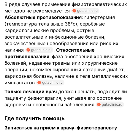
В ряде случаев применение физиотерапевтических
методов не рекомендуется
.
gutaclinic.ru
Абсолютные противопоказания
: гипертермия
(температура тела выше 38°c), серьёзные
кардиологические проблемы, острые
воспалительные и инфекционные болезни,
злокачественные новообразования или риск их
наличия
.
Относительные
gutaclinic.ru
противопоказания
: фаза обострения хронических
болезней, недавние травмы или хирургические
операции, некомпенсированный сахарный диабет,
варикозная болезнь, наличие в теле металлических
имплантатов
.
gutaclinic.ru
Только лечащий врач
должен решать, подходит ли
пациенту физиотерапия, учитывая его состояние
здоровья и особенности заболевания
.
gutaclinic.ru
Где получить помощь
Записаться на приём к врачу-физиотерапевту