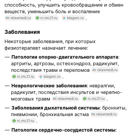
способность, улучшить кровообращение и обмен
веществ, уменьшить боль и воспаление
.
relaxmedi.ru
rc.mc21.ru
blagorc.ru
Заболевания
Некоторые заболевания, при которых
физиотерапевт назначает лечение:
Патологии опорно-двигательного аппарата
:
артриты, артрозы, остеохондроз, радикулит,
последствия травм и переломов
relaxmedi.ru
.
rc.mc21.ru
blagorc.ru
Неврологические заболевания
: невралгии,
радикулит, последствия инсультов и черепно-
мозговых травм
.
relaxmedi.ru
rc.mc21.ru
Заболевания дыхательной системы
: бронхиты,
пневмонии, бронхиальная астма
relaxmedi.ru
.
rc.mc21.ru
Патологии сердечно-сосудистой системы
: