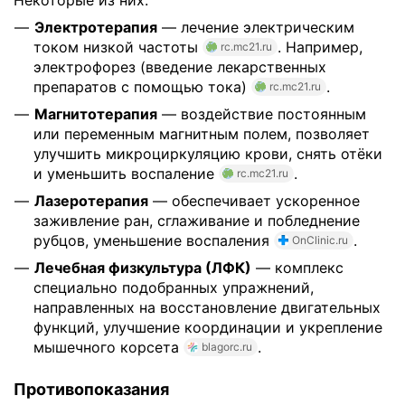
Некоторые из них:
Электротерапия
— лечение электрическим
током низкой частоты
. Например,
rc.mc21.ru
электрофорез (введение лекарственных
препаратов с помощью тока)
.
rc.mc21.ru
Магнитотерапия
— воздействие постоянным
или переменным магнитным полем, позволяет
улучшить микроциркуляцию крови, снять отёки
и уменьшить воспаление
.
rc.mc21.ru
Лазеротерапия
— обеспечивает ускоренное
заживление ран, сглаживание и побледнение
рубцов, уменьшение воспаления
.
OnClinic.ru
Лечебная физкультура (ЛФК)
— комплекс
специально подобранных упражнений,
направленных на восстановление двигательных
функций, улучшение координации и укрепление
мышечного корсета
.
blagorc.ru
Противопоказания