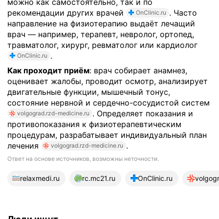
можно как самостоятельно, так и по
рекомендации других врачей
. Часто
OnClinic.ru
направление на физиотерапию выдаёт лечащий
врач — например, терапевт, невролог, ортопед,
травматолог, хирург, ревматолог или кардиолог
.
OnClinic.ru
Как проходит приём
: врач собирает анамнез,
оценивает жалобы, проводит осмотр, анализирует
двигательные функции, мышечный тонус,
состояние нервной и сердечно-сосудистой систем
. Определяет показания и
volgograd.rzd-medicine.ru
противопоказания к физиотерапевтическим
процедурам, разрабатывает индивидуальный план
лечения
.
volgograd.rzd-medicine.ru
Ответ на основе источников, возможны неточности.
19 источников
relaxmedi.ru
rc.mc21.ru
OnClinic.ru
volgogr