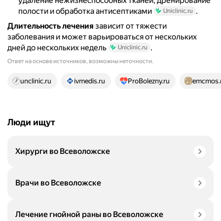
удаление нежизнеспособных тканей, дренирование
полости и обработка антисептиками
.
Uniclinic.ru
Длительность лечения
зависит от тяжести
заболевания и может варьироваться от нескольких
дней до нескольких недель
.
Uniclinic.ru
Ответ на основе источников, возможны неточности.
14 источников
unclinic.ru
ivmedis.ru
ProBolezny.ru
emcmos.
Люди ищут
Хирурги во Всеволожске
Врачи во Всеволожске
Лечение гнойной раны во Всеволожске