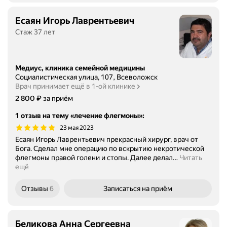
Есаян Игорь Лаврентьевич
Стаж 37 лет
Медиус, клиника семейной медицины
Социалистическая улица, 107, Всеволожск
Врач принимает ещё в 1-ой клинике
Цена
2800
₽
2 800
за приём
1 отзыв на тему «лечение флегмоны»
:
23 мая 2023
Есаян Игорь Лаврентьевич прекрасный хирург, врач от
Бога. Сделал мне операцию по вскрытию некротической
флегмоны правой голени и стопы. Далее делал
…
Читать
ещё
Отзывы
6
Записаться
на приём
Беликова Анна Сергеевна