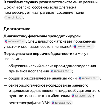
В тяжёлых случаях
развиваются системные реакции:
шок или сепсис, особенно если флегмона
прогрессирует и затрагивает соседние ткани
.
unclinic.ru
Диагностика
Диагностику флегмоны проводят хирурги
. Специалист осматривает поражённый
ranavexim.ru
участок и оценивает состояние тканей
.
ranavexim.ru
По результатам первичной диагностики
могут
назначить:
общеклинический анализ крови для определения
признаков воспаления
;
ranavexim.ru
общий и биохимический анализы мочи
;
ranavexim.ru
бактериологическое исследование раневого
отделяемого для выявления вида возбудителя и его
чувствительности к антибиотикам
;
ranavexim.ru
рентгенографию и УЗИ
.
ranavexim.ru