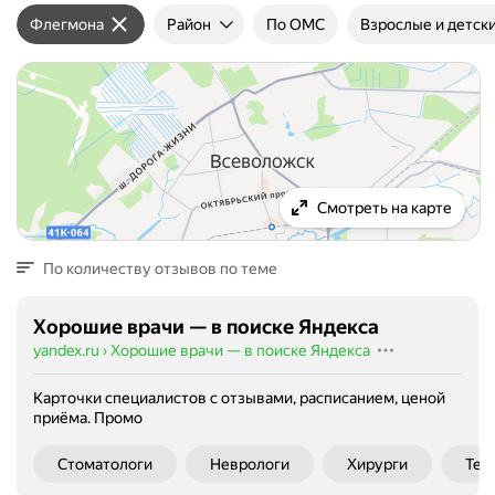
Флегмона
Район
По ОМС
Взрослые и детск
Смотреть на карте
По количеству отзывов по теме
Хорошие врачи — в поиске Яндекса
yandex.ru
›
Хорошие врачи — в поиске Яндекса
Карточки специалистов с отзывами, расписанием, ценой
приёма.
Промо
Стоматологи
Неврологи
Хирурги
Тер