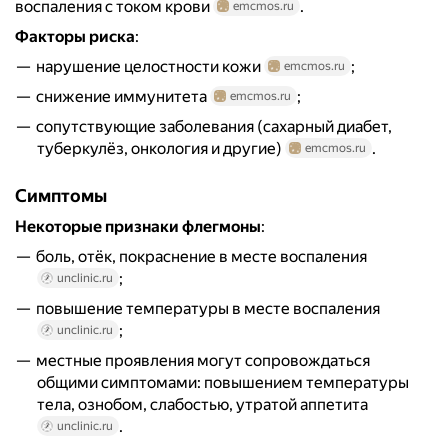
воспаления с током крови
.
emcmos.ru
Факторы риска
:
нарушение целостности кожи
;
emcmos.ru
снижение иммунитета
;
emcmos.ru
сопутствующие заболевания (сахарный диабет,
туберкулёз, онкология и другие)
.
emcmos.ru
Симптомы
Некоторые признаки флегмоны
:
боль, отёк, покраснение в месте воспаления
;
unclinic.ru
повышение температуры в месте воспаления
;
unclinic.ru
местные проявления могут сопровождаться
общими симптомами: повышением температуры
тела, ознобом, слабостью, утратой аппетита
.
unclinic.ru