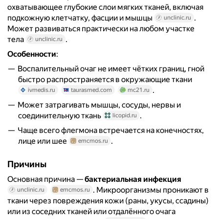
охватывающее глубокие слои мягких тканей, включая
подкожную клетчатку, фасции и мышцы
.
unclinic.ru
Может развиваться практически на любом участке
тела
.
unclinic.ru
Особенности
:
Воспалительный очаг не имеет чётких границ, гной
быстро распространяется в окружающие ткани
.
ivmedis.ru
taurasmed.com
mc21.ru
Может затрагивать мышцы, сосуды, нервы и
соединительную ткань
.
licopid.ru
Чаще всего флегмона встречается на конечностях,
лице или шее
.
emcmos.ru
Причины
Основная причина —
бактериальная инфекция
. Микроорганизмы проникают в
unclinic.ru
emcmos.ru
ткани через повреждения кожи (раны, укусы, ссадины)
или из соседних тканей или отдалённого очага