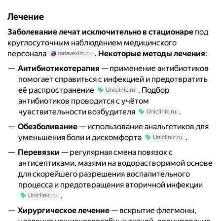
Лечение
Заболевание лечат исключительно в стационаре
под
круглосуточным наблюдением медицинского
персонала
.
Некоторые методы лечения
:
ranavexim.ru
Антибиотикотерапия
— применение антибиотиков
помогает справиться с инфекцией и предотвратить
её распространение
. Подбор
Uniclinic.ru
антибиотиков проводится с учётом
чувствительности возбудителя
.
Uniclinic.ru
Обезболивание
— использование анальгетиков для
уменьшения боли и дискомфорта
.
Uniclinic.ru
Перевязки
— регулярная смена повязок с
антисептиками, мазями на водорастворимой основе
для скорейшего разрешения воспалительного
процесса и предотвращения вторичной инфекции
.
Uniclinic.ru
Хирургическое лечение
— вскрытие флегмоны,