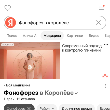
Поиск
Алиса AI
Медицина
Картинки
Видео
Ка
РЕКЛАМА
Вся медицина
Фонофорез
в Королёве
1 врач, 12 отзывов
Фонофорез
Район
Доступное время
Взрос