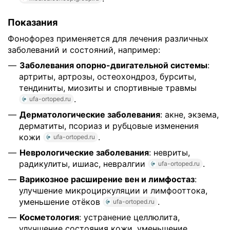
Показания
Фонофорез применяется для лечения различных
заболеваний и состояний, например:
Заболевания опорно-двигательной системы
:
артриты, артрозы, остеохондроз, бурситы,
тендиниты, миозиты и спортивные травмы
.
ufa-ortoped.ru
Дерматологические заболевания
: акне, экзема,
дерматиты, псориаз и рубцовые изменения
кожи
.
ufa-ortoped.ru
Неврологические заболевания
: невриты,
радикулиты, ишиас, невралгии
.
ufa-ortoped.ru
Варикозное расширение вен и лимфостаз
:
улучшение микроциркуляции и лимфооттока,
уменьшение отёков
.
ufa-ortoped.ru
Косметология
: устранение целлюлита,
улучшение состояния кожи, уменьшение