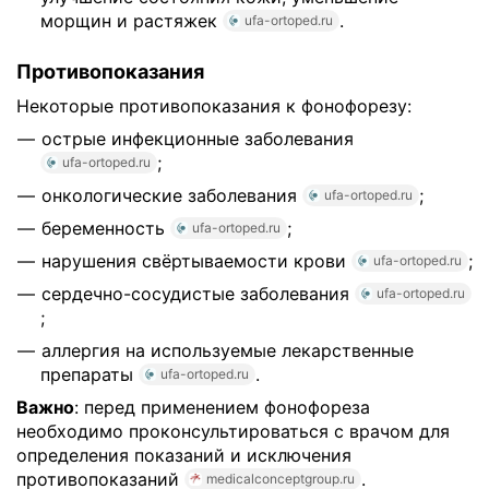
морщин и растяжек
.
ufa-ortoped.ru
Противопоказания
Некоторые противопоказания к фонофорезу:
острые инфекционные заболевания
;
ufa-ortoped.ru
онкологические заболевания
;
ufa-ortoped.ru
беременность
;
ufa-ortoped.ru
нарушения свёртываемости крови
;
ufa-ortoped.ru
сердечно-сосудистые заболевания
ufa-ortoped.ru
;
аллергия на используемые лекарственные
препараты
.
ufa-ortoped.ru
Важно
: перед применением фонофореза
необходимо проконсультироваться с врачом для
определения показаний и исключения
противопоказаний
.
medicalconceptgroup.ru