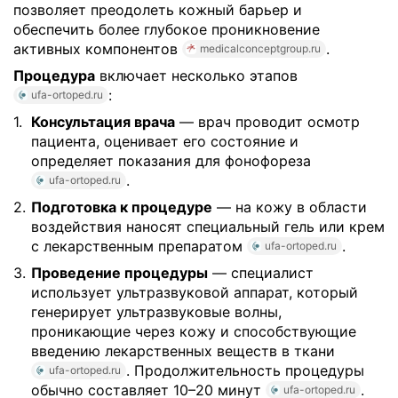
позволяет преодолеть кожный барьер и
обеспечить более глубокое проникновение
активных компонентов
.
medicalconceptgroup.ru
Процедура
включает несколько этапов
:
ufa-ortoped.ru
Консультация врача
— врач проводит осмотр
пациента, оценивает его состояние и
определяет показания для фонофореза
.
ufa-ortoped.ru
Подготовка к процедуре
— на кожу в области
воздействия наносят специальный гель или крем
с лекарственным препаратом
.
ufa-ortoped.ru
Проведение процедуры
— специалист
использует ультразвуковой аппарат, который
генерирует ультразвуковые волны,
проникающие через кожу и способствующие
введению лекарственных веществ в ткани
. Продолжительность процедуры
ufa-ortoped.ru
обычно составляет 10–20 минут
.
ufa-ortoped.ru