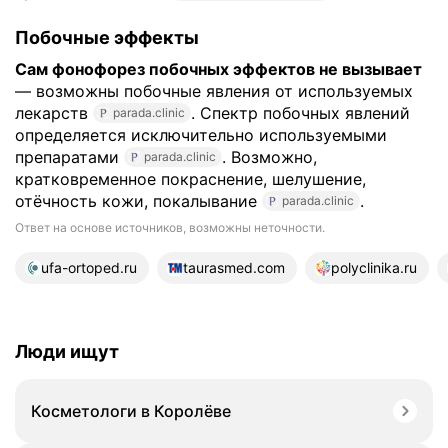
Побочные эффекты
Сам фонофорез побочных эффектов не вызывает
— возможны побочные явления от используемых
лекарств
. Спектр побочных явлений
parada.clinic
определяется исключительно используемыми
препаратами
. Возможно,
parada.clinic
кратковременное покраснение, шелушение,
отёчность кожи, покалывание
.
parada.clinic
Ответ на основе источников, возможны неточности.
16 источников
ufa-ortoped.ru
taurasmed.com
polyclinika.ru
Люди ищут
Косметологи в Королёве