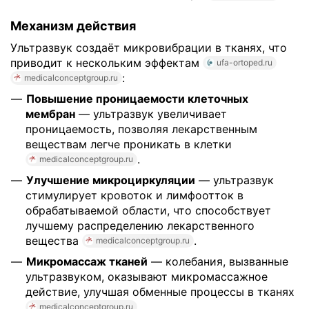
Механизм действия
Ультразвук создаёт микровибрации в тканях, что
приводит к нескольким эффектам
ufa-ortoped.ru
:
medicalconceptgroup.ru
Повышение проницаемости клеточных
мембран
— ультразвук увеличивает
проницаемость, позволяя лекарственным
веществам легче проникать в клетки
.
medicalconceptgroup.ru
Улучшение микроциркуляции
— ультразвук
стимулирует кровоток и лимфоотток в
обрабатываемой области, что способствует
лучшему распределению лекарственного
вещества
.
medicalconceptgroup.ru
Микромассаж тканей
— колебания, вызванные
ультразвуком, оказывают микромассажное
действие, улучшая обменные процессы в тканях
.
medicalconceptgroup.ru