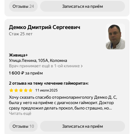
Отзывы
24
Записаться
на приём
Демко Дмитрий Сергеевич
Стаж 25 лет
Живица+
Улица Ленина, 105А, Коломна
Врач принимает ещё в 1-ой клинике
Цена
1600
₽
1 600
за приём
2 отзыва на тему «лечение гайморита»
:
11 июля 2025
Хочу сказать спасибо оториноларингологу Демко Д. С,
была у него на приёме с диагнозом гайморит. Доктор
сразу предложил делать прокол, было страшно, но
…
Читать ещё
Отзывы
10
Записаться
на приём