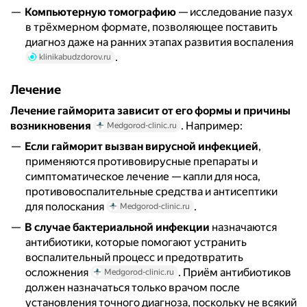
Компьютерную томографию
— исследование пазух
в трёхмерном формате, позволяющее поставить
диагноз даже на ранних этапах развития воспаления
.
klinikabudzdorov.ru
Лечение
Лечение гайморита зависит от его формы и причины
возникновения
. Например:
Medgorod-clinic.ru
Если гайморит вызван вирусной инфекцией
,
применяются противовирусные препараты и
симптоматическое лечение — капли для носа,
противовоспалительные средства и антисептики
для полоскания
.
Medgorod-clinic.ru
В случае бактериальной инфекции
назначаются
антибиотики, которые помогают устранить
воспалительный процесс и предотвратить
осложнения
. Приём антибиотиков
Medgorod-clinic.ru
должен назначаться только врачом после
установления точного диагноза, поскольку не всякий