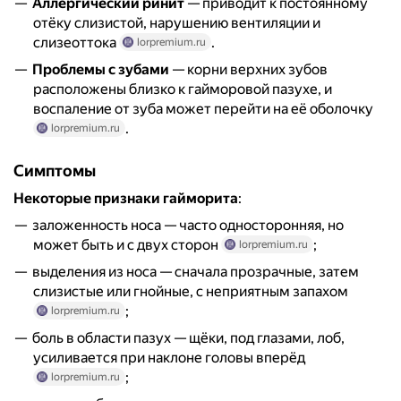
Аллергический ринит
— приводит к постоянному
отёку слизистой, нарушению вентиляции и
слизеоттока
.
lorpremium.ru
Проблемы с зубами
— корни верхних зубов
расположены близко к гайморовой пазухе, и
воспаление от зуба может перейти на её оболочку
.
lorpremium.ru
Симптомы
Некоторые признаки гайморита
:
заложенность носа — часто односторонняя, но
может быть и с двух сторон
;
lorpremium.ru
выделения из носа — сначала прозрачные, затем
слизистые или гнойные, с неприятным запахом
;
lorpremium.ru
боль в области пазух — щёки, под глазами, лоб,
усиливается при наклоне головы вперёд
;
lorpremium.ru