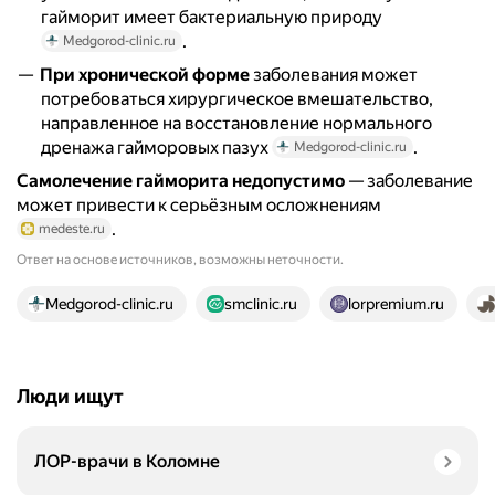
гайморит имеет бактериальную природу
.
Medgorod-clinic.ru
При хронической форме
заболевания может
потребоваться хирургическое вмешательство,
направленное на восстановление нормального
дренажа гайморовых пазух
.
Medgorod-clinic.ru
Самолечение гайморита недопустимо
— заболевание
может привести к серьёзным осложнениям
.
medeste.ru
Ответ на основе источников, возможны неточности.
15 источников
Medgorod-clinic.ru
smclinic.ru
lorpremium.ru
Люди ищут
ЛОР-врачи в Коломне