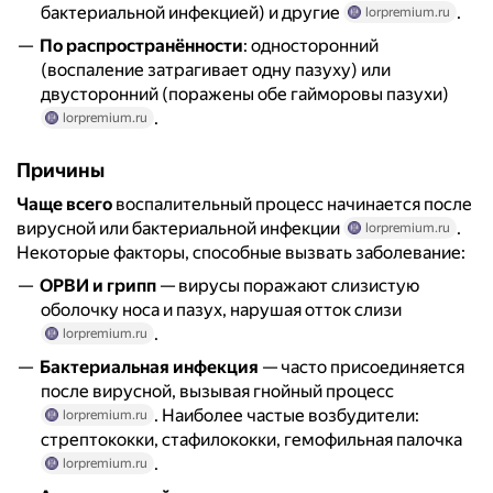
бактериальной инфекцией) и другие
.
lorpremium.ru
По распространённости
: односторонний
(воспаление затрагивает одну пазуху) или
двусторонний (поражены обе гайморовы пазухи)
.
lorpremium.ru
Причины
Чаще всего
воспалительный процесс начинается после
вирусной или бактериальной инфекции
.
lorpremium.ru
Некоторые факторы, способные вызвать заболевание:
ОРВИ и грипп
— вирусы поражают слизистую
оболочку носа и пазух, нарушая отток слизи
.
lorpremium.ru
Бактериальная инфекция
— часто присоединяется
после вирусной, вызывая гнойный процесс
. Наиболее частые возбудители:
lorpremium.ru
стрептококки, стафилококки, гемофильная палочка
.
lorpremium.ru