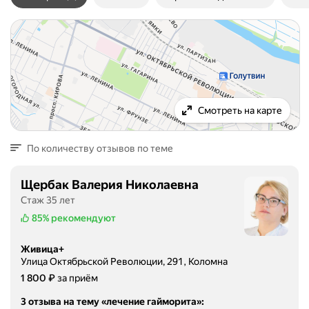
Смотреть на карте
По количеству отзывов по теме
Щербак Валерия Николаевна
Стаж 35 лет
85%
рекомендуют
Живица+
Улица Октябрьской Революции, 291, Коломна
Цена
1800
₽
1 800
за приём
3 отзыва на тему «лечение гайморита»
: