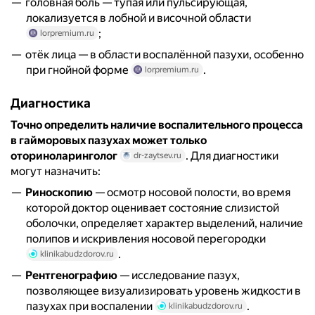
головная боль — тупая или пульсирующая,
локализуется в лобной и височной области
;
lorpremium.ru
отёк лица — в области воспалённой пазухи, особенно
при гнойной форме
.
lorpremium.ru
Диагностика
Точно определить наличие воспалительного процесса
в гайморовых пазухах может только
оториноларинголог
. Для диагностики
dr-zaytsev.ru
могут назначить:
Риноскопию
— осмотр носовой полости, во время
которой доктор оценивает состояние слизистой
оболочки, определяет характер выделений, наличие
полипов и искривления носовой перегородки
.
klinikabudzdorov.ru
Рентгенографию
— исследование пазух,
позволяющее визуализировать уровень жидкости в
пазухах при воспалении
.
klinikabudzdorov.ru