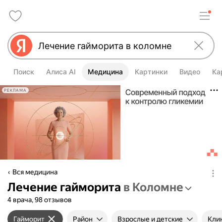
Поиск
Алиса AI
Медицина
Картинки
Видео
Ка
РЕКЛАМА
Вся медицина
Лечение гайморита
в Коломне
4 врача, 98 отзывов
Гайморит
Район
Взрослые и детские
Кли