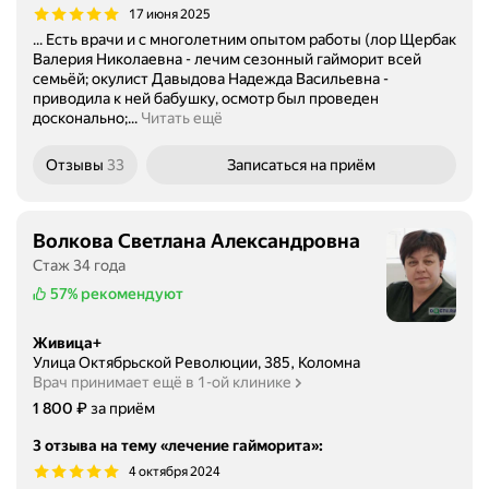
17 июня 2025
... Есть врачи и с многолетним опытом работы (лор Щербак
Валерия Николаевна - лечим сезонный гайморит всей
семьёй; окулист Давыдова Надежда Васильевна -
приводила к ней бабушку, осмотр был проведен
досконально;...
Читать ещё
Отзывы
33
Записаться
на приём
Волкова Светлана Александровна
Стаж 34 года
57%
рекомендуют
Живица+
Улица Октябрьской Революции, 385, Коломна
Врач принимает ещё в 1-ой клинике
Цена
1800
₽
1 800
за приём
3 отзыва на тему «лечение гайморита»
:
4 октября 2024