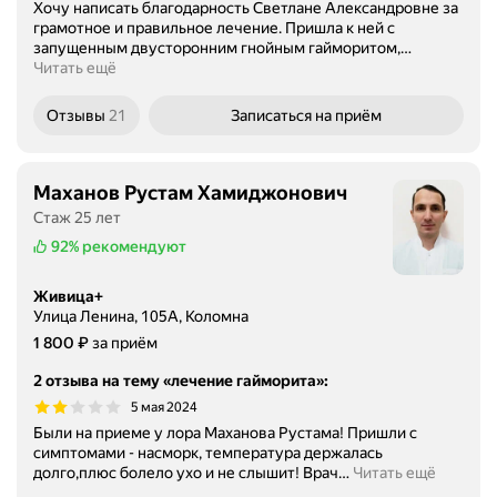
Хочу написать благодарность Светлане Александровне за
грамотное и правильное лечение. Пришла к ней с
запущенным двусторонним гнойным гайморитом,
…
Читать ещё
Отзывы
21
Записаться
на приём
Маханов Рустам Хамиджонович
Стаж 25 лет
92%
рекомендуют
Живица+
Улица Ленина, 105А, Коломна
Цена
1800
₽
1 800
за приём
2 отзыва на тему «лечение гайморита»
:
5 мая 2024
Были на приеме у лора Маханова Рустама! Пришли с
симптомами - насморк, температура держалась
долго,плюс болело ухо и не слышит! Врач
…
Читать ещё