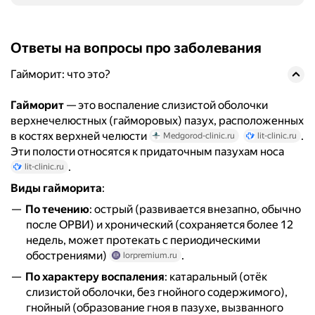
Ответы на вопросы про заболевания
Гайморит: что это?
Гайморит
— это воспаление слизистой оболочки
верхнечелюстных (гайморовых) пазух, расположенных
в костях верхней челюсти
.
Medgorod-clinic.ru
lit-clinic.ru
Эти полости относятся к придаточным пазухам носа
.
lit-clinic.ru
Виды гайморита
:
По течению
: острый (развивается внезапно, обычно
после ОРВИ) и хронический (сохраняется более 12
недель, может протекать с периодическими
обострениями)
.
lorpremium.ru
По характеру воспаления
: катаральный (отёк
слизистой оболочки, без гнойного содержимого),
гнойный (образование гноя в пазухе, вызванного