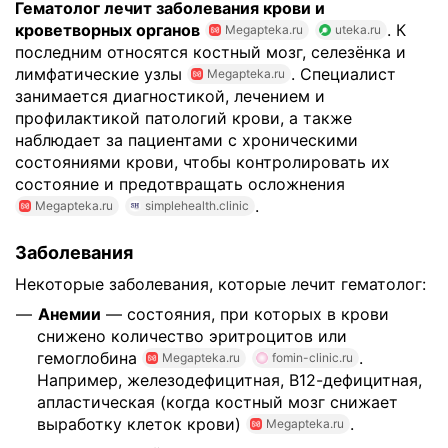
Гематолог лечит заболевания крови и
кроветворных органов
. К
Megapteka.ru
uteka.ru
последним относятся костный мозг, селезёнка и
лимфатические узлы
. Специалист
Megapteka.ru
занимается диагностикой, лечением и
профилактикой патологий крови, а также
наблюдает за пациентами с хроническими
состояниями крови, чтобы контролировать их
состояние и предотвращать осложнения
.
Megapteka.ru
simplehealth.clinic
Заболевания
Некоторые заболевания, которые лечит гематолог:
Анемии
— состояния, при которых в крови
снижено количество эритроцитов или
гемоглобина
.
Megapteka.ru
fomin-clinic.ru
Например, железодефицитная, В12-дефицитная,
апластическая (когда костный мозг снижает
выработку клеток крови)
.
Megapteka.ru