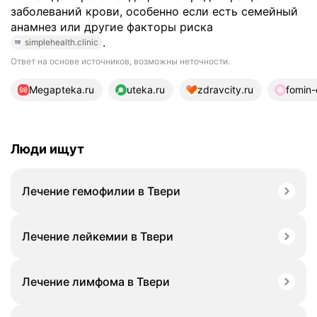
заболеваний крови, особенно если есть семейный
анамнез или другие факторы риска
.
simplehealth.clinic
Ответ на основе источников, возможны неточности.
16 источников
Megapteka.ru
uteka.ru
zdravcity.ru
fomin-c
Люди ищут
Лечение гемофилии в Твери
Лечение лейкемии в Твери
Лечение лимфома в Твери