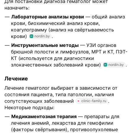
Для постановки диагноза гематолог может
назначить:
Лабораторные анализы крови
— общий анализ
крови, биохимический анализ крови,
коагулограмму (анализ на свёртываемость
крови)
.
nordin.by
Инструментальные методы
— УЗИ органов
брюшной полости и лимфоузлов, МРТ и КТ, ПЭТ-
КТ (используется для диагностики
злокачественных заболеваний крови)
.
nordin.by
Лечение
Лечение гематолог выбирает в зависимости от
состояния пациента, типа патологии, наличия
сопутствующих заболеваний
.
clinic-family.ru
Некоторые подходы:
Медикаментозная терапия
— препараты для
лечения анемий, лекарства для гемофилии
(факторы свёртывания), противоопухолевые