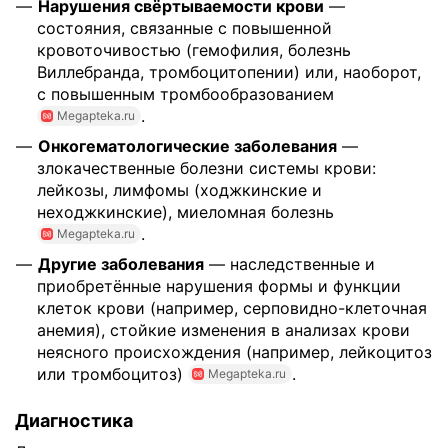
Нарушения свёртываемости крови
—
состояния, связанные с повышенной
кровоточивостью (гемофилия, болезнь
Виллебранда, тромбоцитопении) или, наоборот,
с повышенным тромбообразованием
.
Megapteka.ru
Онкогематологические заболевания
—
злокачественные болезни системы крови:
лейкозы, лимфомы (ходжкинские и
неходжкинские), миеломная болезнь
.
Megapteka.ru
Другие заболевания
— наследственные и
приобретённые нарушения формы и функции
клеток крови (например, серповидно-клеточная
анемия), стойкие изменения в анализах крови
неясного происхождения (например, лейкоцитоз
или тромбоцитоз)
.
Megapteka.ru
Диагностика