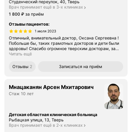
Студенческий переулок, 40, Тверь
Врач принимает ещё в 3-х клиниках
Цена
1800
1 800
₽
за приём
Отзывы пациентов
:
1 июля 2023
Отличный, внимательный доктор, Оксана Сергеевна !
Побольше бы, таких грамотных докторов и дети были
здоровы! Спасибо огромное тверским докторам, за
…
Читать ещё
Отзывы
2
Записаться
на приём
Мнацаканян Арсен Мхитарович
Стаж 10 лет
Детская областная клиническая больница
Рыбацкая улица, 13, Тверь
Врач принимает ещё в 2-х клиниках