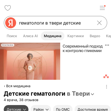
Поиск
Алиса AI
Медицина
Картинки
Видео
Ка
РЕКЛАМА
Вся медицина
Детские гематологи
в Твери
4 врача, 38 отзывов
Детские
Район
По ОМС
Доступное время