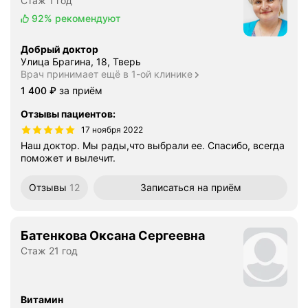
Стаж 1 год
92%
рекомендуют
Добрый доктор
Улица Брагина, 18, Тверь
Врач принимает ещё в 1-ой клинике
Цена
1400
1 400
₽
за приём
Отзывы пациентов
:
17 ноября 2022
Наш доктор. Мы рады,что выбрали ее. Спасибо, всегда
поможет и вылечит.
Отзывы
12
Записаться
на приём
Батенкова Оксана Сергеевна
Стаж 21 год
Витамин