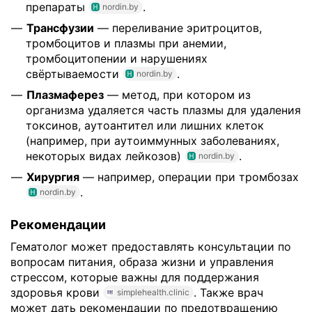
препараты
.
nordin.by
Трансфузии
— переливание эритроцитов,
тромбоцитов и плазмы при анемии,
тромбоцитопении и нарушениях
свёртываемости
.
nordin.by
Плазмаферез
— метод, при котором из
организма удаляется часть плазмы для удаления
токсинов, аутоантител или лишних клеток
(например, при аутоиммунных заболеваниях,
некоторых видах лейкозов)
.
nordin.by
Хирургия
— например, операции при тромбозах
.
nordin.by
Рекомендации
Гематолог может предоставлять консультации по
вопросам питания, образа жизни и управления
стрессом, которые важны для поддержания
здоровья крови
. Также врач
simplehealth.clinic
может дать рекомендации по предотвращению