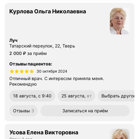
Курлова Ольга Николаевна
Луч
Татарский переулок, 22, Тверь
Цена
2000
2 000
₽
за приём
Отзывы пациентов
:
30 октября 2024
Отличный врач. С интересом приняла меня.
Рекомендую
18 августа, с 9:40
25 августа,
вт
Выбрать другое 
вторник
Отзывы
3
Записаться
на приём
Усова Елена Викторовна