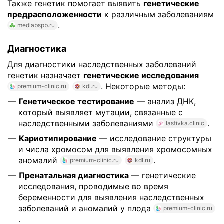
Также генетик помогает выявить
генетические
предрасположенности
к различным заболеваниям
.
medlabspb.ru
Диагностика
Для диагностики наследственных заболеваний
генетик назначает
генетические исследования
. Некоторые методы:
premium-clinic.ru
kdl.ru
Генетическое тестирование
— анализ ДНК,
который выявляет мутации, связанные с
наследственными заболеваниями
.
lastivka.clinic
Кариотипирование
— исследование структуры
и числа хромосом для выявления хромосомных
аномалий
.
premium-clinic.ru
kdl.ru
Пренатальная диагностика
— генетические
исследования, проводимые во время
беременности для выявления наследственных
заболеваний и аномалий у плода
premium-clinic.ru
.