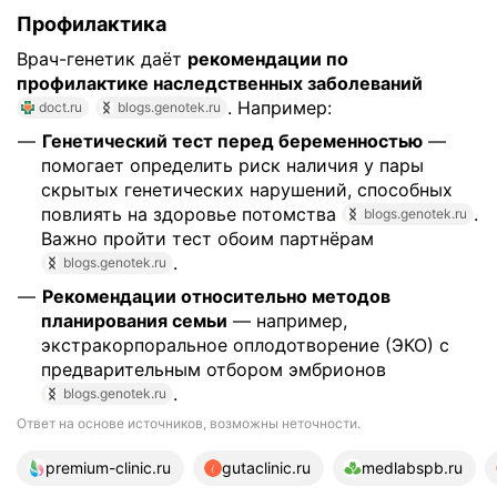
Профилактика
Врач-генетик даёт
рекомендации по
профилактике наследственных заболеваний
. Например:
doct.ru
blogs.genotek.ru
Генетический тест перед беременностью
—
помогает определить риск наличия у пары
скрытых генетических нарушений, способных
повлиять на здоровье потомства
.
blogs.genotek.ru
Важно пройти тест обоим партнёрам
.
blogs.genotek.ru
Рекомендации относительно методов
планирования семьи
— например,
экстракорпоральное оплодотворение (ЭКО) с
предварительным отбором эмбрионов
.
blogs.genotek.ru
Ответ на основе источников, возможны неточности.
19 источников
premium-clinic.ru
gutaclinic.ru
medlabspb.ru