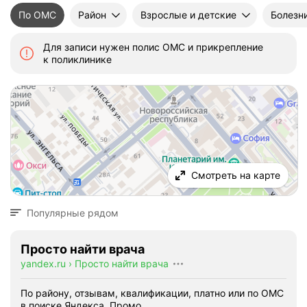
По ОМС
Район
Взрослые и детские
Болезн
Для записи нужен полис ОМС и прикрепление
к поликлинике
Смотреть на карте
Популярные рядом
Просто найти врача
yandex.ru
›
Просто найти врача
По району, отзывам, квалификации, платно или по ОМС
в поиске Яндекса.
Промо