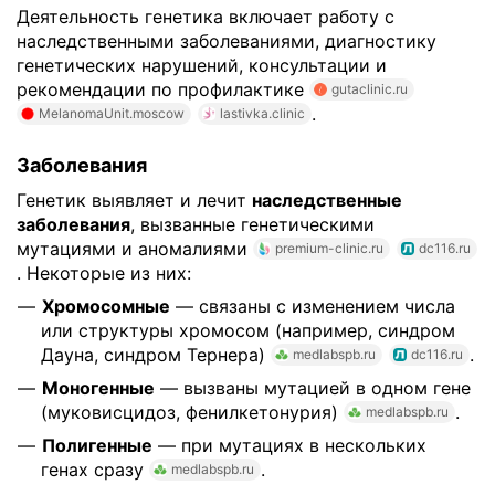
Деятельность генетика включает работу с
наследственными заболеваниями, диагностику
генетических нарушений, консультации и
рекомендации по профилактике
gutaclinic.ru
.
MelanomaUnit.moscow
lastivka.clinic
Заболевания
Генетик выявляет и лечит
наследственные
заболевания
, вызванные генетическими
мутациями и аномалиями
premium-clinic.ru
dc116.ru
. Некоторые из них:
Хромосомные
— связаны с изменением числа
или структуры хромосом (например, синдром
Дауна, синдром Тернера)
.
medlabspb.ru
dc116.ru
Моногенные
— вызваны мутацией в одном гене
(муковисцидоз, фенилкетонурия)
.
medlabspb.ru
Полигенные
— при мутациях в нескольких
генах сразу
.
medlabspb.ru