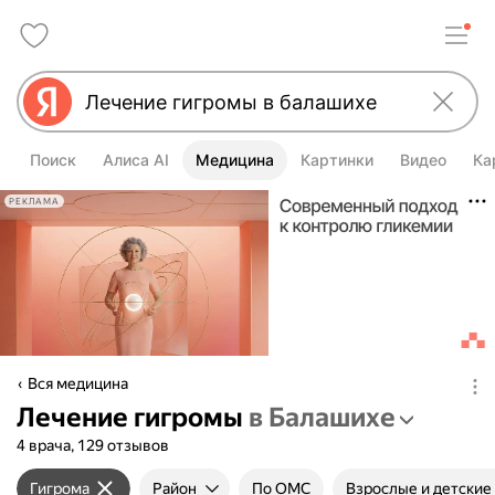
Поиск
Алиса AI
Медицина
Картинки
Видео
Ка
РЕКЛАМА
Вся медицина
Лечение гигромы
в Балашихе
4 врача, 129 отзывов
Гигрома
Район
По ОМС
Взрослые и детские