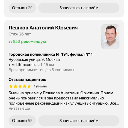
Отзывы
20
Записаться
на приём
Пешков Анатолий Юрьевич
Стаж 26 лет
85%
рекомендуют
Городская поликлиника № 191, филиал № 1
Чусовская улица, 9, Москва
Метро м. Щёлковская Расстояние 1,15 км
м. Щёлковская
1,15 км
Врач принимает ещё в 5 клиниках
Отзывы пациентов
:
19 июля
Были на приеме у Пешкова Анатолия Юрьевича. Прием
очень понравился: врач предоставил максимально
полноценные рекомендации как улучшить ситуацию. Все
…
Читать ещё
Отзывы
55
Записаться
на приём