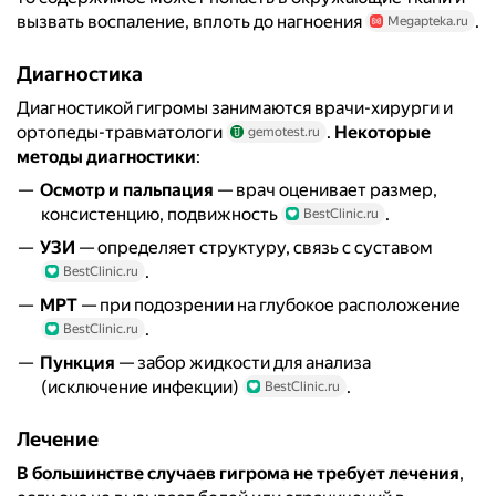
вызвать воспаление, вплоть до нагноения
.
Megapteka.ru
Диагностика
Диагностикой гигромы занимаются врачи-хирурги и
ортопеды-травматологи
.
Некоторые
gemotest.ru
методы диагностики
:
Осмотр и пальпация
— врач оценивает размер,
консистенцию, подвижность
.
BestClinic.ru
УЗИ
— определяет структуру, связь с суставом
.
BestClinic.ru
МРТ
— при подозрении на глубокое расположение
.
BestClinic.ru
Пункция
— забор жидкости для анализа
(исключение инфекции)
.
BestClinic.ru
Лечение
В большинстве случаев гигрома не требует лечения
,