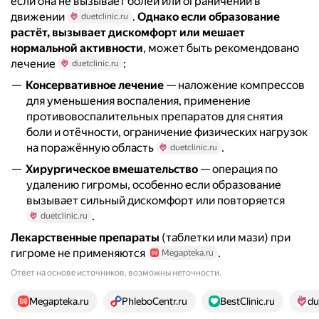
если она не вызывает болей или ограничений в
движении
.
Однако если образование
duetclinic.ru
растёт, вызывает дискомфорт или мешает
нормальной активности
, может быть рекомендовано
лечение
:
duetclinic.ru
Консервативное лечение
— наложение компрессов
для уменьшения воспаления, применение
противовоспалительных препаратов для снятия
боли и отёчности, ограничение физических нагрузок
на поражённую область
.
duetclinic.ru
Хирургическое вмешательство
— операция по
удалению гигромы, особенно если образование
вызывает сильный дискомфорт или повторяется
.
duetclinic.ru
Лекарственные препараты
(таблетки или мази) при
гигроме не применяются
.
Megapteka.ru
Ответ на основе источников, возможны неточности.
14 источников
Megapteka.ru
PhleboCentr.ru
BestClinic.ru
du