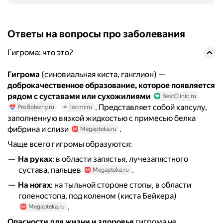
Ответы на вопросы про заболевания
Гигрома: что это?
Гигрома
(синовиальная киста, ганглион) —
доброкачественное образование, которое появляется
рядом с суставами или сухожилиями
BestClinic.ru
. Представляет собой капсулу,
ProBolezny.ru
locmr.ru
заполненную вязкой жидкостью с примесью белка
фибрина и слизи
.
Megapteka.ru
Чаще всего гигромы образуются:
На руках
: в области запястья, лучезапястного
сустава, пальцев
.
Megapteka.ru
На ногах
: на тыльной стороне стопы, в области
голеностопа, под коленом (киста Бейкера)
.
Megapteka.ru
Опасности для жизни и здоровья
гигрома не