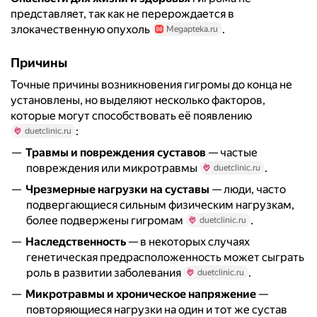
представляет, так как не перерождается в
злокачественную опухоль
.
Megapteka.ru
Причины
Точные причины возникновения гигромы до конца не
установлены, но выделяют несколько факторов,
которые могут способствовать её появлению
:
duetclinic.ru
Травмы и повреждения суставов
— частые
повреждения или микротравмы
.
duetclinic.ru
Чрезмерные нагрузки на суставы
— люди, часто
подвергающиеся сильным физическим нагрузкам,
более подвержены гигромам
.
duetclinic.ru
Наследственность
— в некоторых случаях
генетическая предрасположенность может сыграть
роль в развитии заболевания
.
duetclinic.ru
Микротравмы и хроническое напряжение
—
повторяющиеся нагрузки на один и тот же сустав