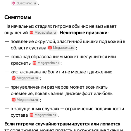
.
duetclinic.ru
Симптомы
На начальных стадиях гигрома обычно не вызывает
ощущений
.
Некоторые признаки
:
Megapteka.ru
появление округлой, эластичной шишки под кожей в
области сустава
;
Megapteka.ru
кожа над образованием может шелушиться или
краснеть
;
Megapteka.ru
киста сначала не болит и не мешает движению
;
Megapteka.ru
при увеличении размеров может возникать
онемение, покалывание, дискомфорт или боль
;
Megapteka.ru
в запущенных случаях — ограничение подвижности
сустава
.
Megapteka.ru
Если гигрома случайно травмируется или лопается
,
то содержимое может попасть в окружающие ткани и