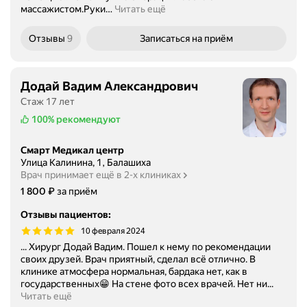
массажистом.Руки
…
Читать ещё
Отзывы
9
Записаться
на приём
Додай Вадим Александрович
Стаж 17 лет
100%
рекомендуют
Смарт Медикал центр
Улица Калинина, 1, Балашиха
Врач принимает ещё в 2-х клиниках
Цена
1800
₽
1 800
за приём
Отзывы пациентов
:
10 февраля 2024
... Хирург Додай Вадим. Пошел к нему по рекомендации
своих друзей. Врач приятный, сделал всё отлично. В
клинике атмосфера нормальная, бардака нет, как в
государственных😁 На стене фото всех врачей. Нет ни...
Читать ещё