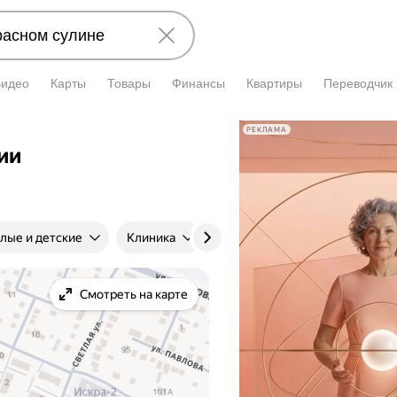
Видео
Карты
Товары
Финансы
Квартиры
Переводчик
РЕКЛАМА
ии
лые и детские
Клиника
Цена приёма
Стаж
Смотреть на карте