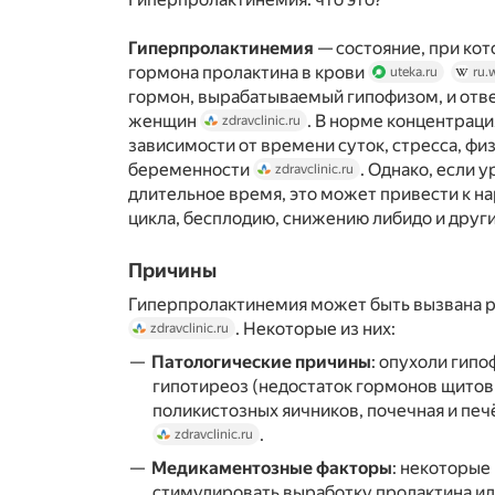
Гиперпролактинемия
— состояние, при ко
гормона пролактина в крови
uteka.ru
ru.
гормон, вырабатываемый гипофизом, и отве
женщин
. В норме концентраци
zdravclinic.ru
зависимости от времени суток, стресса, фи
беременности
. Однако, если 
zdravclinic.ru
длительное время, это может привести к 
цикла, бесплодию, снижению либидо и дру
Причины
Гиперпролактинемия может быть вызвана 
. Некоторые из них:
zdravclinic.ru
Патологические причины
: опухоли гипо
гипотиреоз (недостаток гормонов щито
поликистозных яичников, почечная и пе
.
zdravclinic.ru
Медикаментозные факторы
: некоторые
стимулировать выработку пролактина и