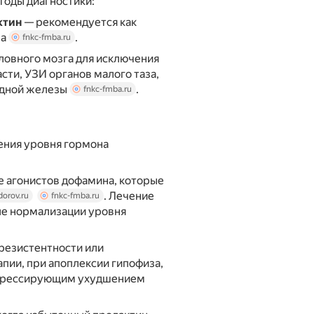
тоды диагностики:
ктин
— рекомендуется как
за
.
fnkc-fmba.ru
оловного мозга для исключения
ти, УЗИ органов малого таза,
идной железы
.
fnkc-fmba.ru
ения уровня гормона
 агонистов дофамина, которые
. Лечение
dorov.ru
fnkc-fmba.ru
ле нормализации уровня
резистентности или
ии, при апоплексии гипофиза,
рогрессирующим ухудшением