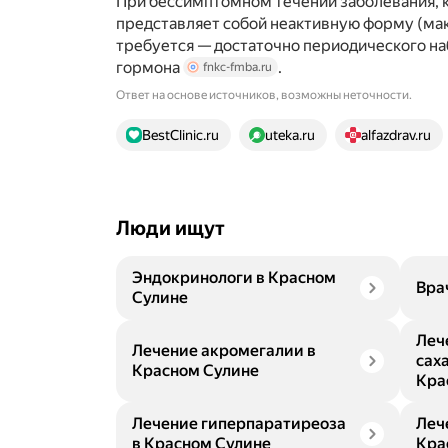
При бессимптомном течении заболевания, 
представляет собой неактивную форму (мак
требуется — достаточно периодического н
гормона
.
fnkc-fmba.ru
Ответ на основе источников, возможны неточности.
15 источников
BestClinic.ru
uteka.ru
alfazdrav.ru
Люди ищут
Эндокринологи в Красном
Вра
Сулине
Леч
Лечение акромегалии в
сах
Красном Сулине
Кра
Лечение гиперпаратиреоза
Леч
в Красном Сулине
Кра