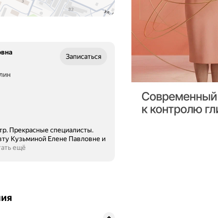
овна
Записаться
улин
р. Прекрасные специалисты.
вту Кузьминой Елене Павловне и
тать ещё
ния