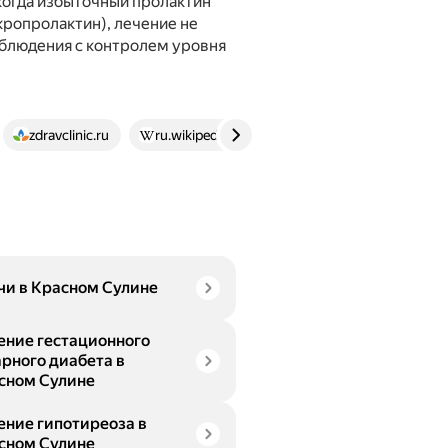
когда избыточный пролактин
ропролактин), лечение не
аблюдения с контролем уровня
zdravclinic.ru
ru.wikipedia.org
plan-baby.ru
Kras
чи в Красном Сулине
ение гестационного
арного диабета в
сном Сулине
ение гипотиреоза в
сном Сулине