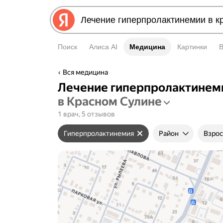
Поиск
Алиса AI
Медицина
Медицина
Картинки
Вся медицина
Лечение гиперпролактинем
в Красном Сулине
1 врач, 5 отзывов
Гиперпролактинемия
Район
Взрос