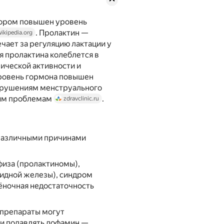
тором повышен уровень
. Пролактин —
wikipedia.org
чает за регуляцию лактации у
я пролактина колеблется в
зической активности и
уровень гормона повышен
нарушениям менструального
гим проблемам
.
zdravclinic.ru
различными причинами
физа (пролактиномы),
видной железы), синдром
чёночная недостаточность
 препараты могут
ли подавлять дофамин —