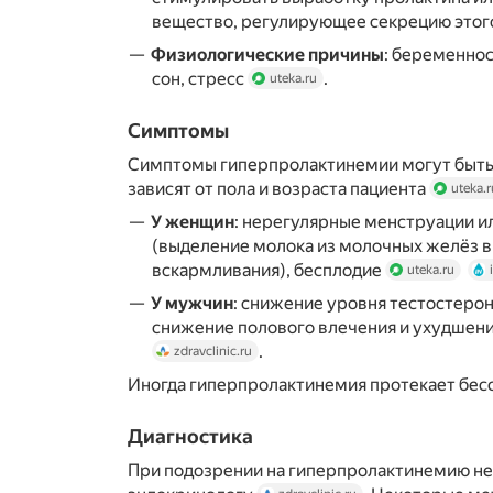
вещество, регулирующее секрецию этог
Физиологические причины
: беременнос
сон, стресс
.
uteka.ru
Симптомы
Симптомы гиперпролактинемии могут быть
зависят от пола и возраста пациента
uteka.r
У женщин
: нерегулярные менструации и
(выделение молока из молочных желёз в
вскармливания), бесплодие
uteka.ru
У мужчин
: снижение уровня тестостерон
снижение полового влечения и ухудшен
.
zdravclinic.ru
Иногда гиперпролактинемия протекает бе
Диагностика
При подозрении на гиперпролактинемию не