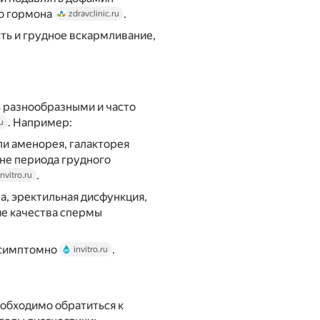
о гормона
.
zdravclinic.ru
ть и грудное вскармливание,
 разнообразными и часто
. Например:
u
ли аменорея, галакторея
не периода грудного
.
invitro.ru
а, эректильная дисфункция,
ие качества спермы
ссимптомно
.
invitro.ru
обходимо обратиться к