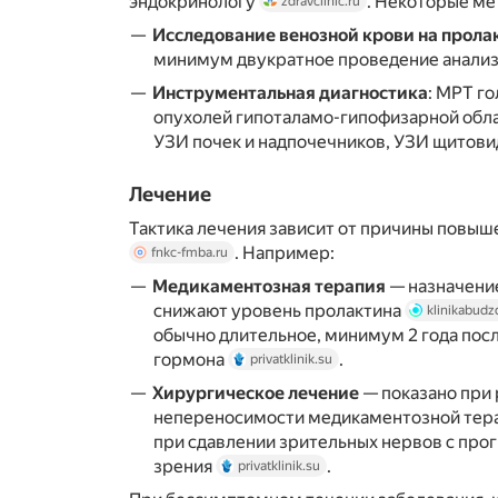
эндокринологу
. Некоторые ме
zdravclinic.ru
Исследование венозной крови на прола
минимум двукратное проведение анали
Инструментальная диагностика
: МРТ г
опухолей гипоталамо-гипофизарной облас
УЗИ почек и надпочечников, УЗИ щитов
Лечение
Тактика лечения зависит от причины повыш
. Например:
fnkc-fmba.ru
Медикаментозная терапия
— назначение
снижают уровень пролактина
klinikabudz
обычно длительное, минимум 2 года пос
гормона
.
privatklinik.su
Хирургическое лечение
— показано при 
непереносимости медикаментозной терап
при сдавлении зрительных нервов с п
зрения
.
privatklinik.su