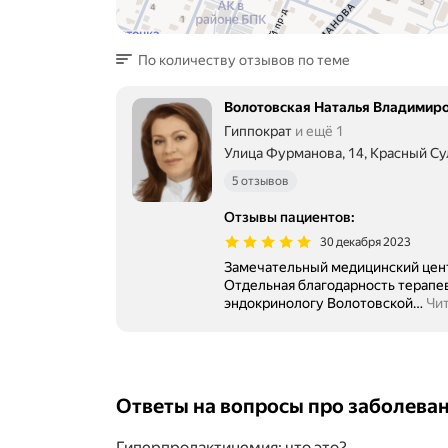
По количеству отзывов по теме
Волотовская Наталья Владимир
Гиппократ
и ещё 1
Улица Фурманова, 14, Красный С
5 отзывов
Отзывы пациентов
:
30 декабря 2023
Замечательный медицинский цент
Отдельная благодарность терапе
эндокринологу Волотовской
…
Чи
Ответы на вопросы про заболева
Гиперпролактинемия: что это?