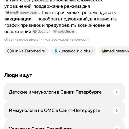
упражнений, поддержание режима дня
. Также врач может рекомендовать
medlineservice.ru
вакцинации
— подобрать подходящий для пациента
график прививок и предупредить возникновение
осложнений
.
doct.ru
polyclin.ru
Ответ на основе источников, возможны неточности.
19 источников
Klinika-Evromed.ru
kuncevoclinic-ok.ru
medlineservi
Люди ищут
Детские иммунологи в Санкт-Петербурге
Иммунологи по ОМС в Санкт-Петербурге
Урологи в Санкт-Петербурге