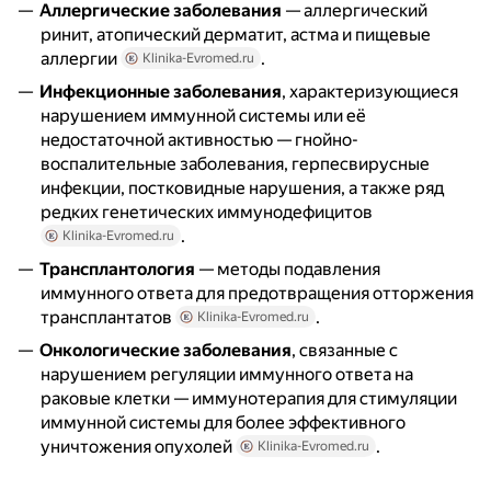
Аллергические заболевания
— аллергический
ринит, атопический дерматит, астма и пищевые
аллергии
.
Klinika-Evromed.ru
Инфекционные заболевания
, характеризующиеся
нарушением иммунной системы или её
недостаточной активностью — гнойно-
воспалительные заболевания, герпесвирусные
инфекции, постковидные нарушения, а также ряд
редких генетических иммунодефицитов
.
Klinika-Evromed.ru
Трансплантология
— методы подавления
иммунного ответа для предотвращения отторжения
трансплантатов
.
Klinika-Evromed.ru
Онкологические заболевания
, связанные с
нарушением регуляции иммунного ответа на
раковые клетки — иммунотерапия для стимуляции
иммунной системы для более эффективного
уничтожения опухолей
.
Klinika-Evromed.ru