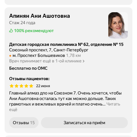
Апинян Ани Ашотовна
Стаж 24 года
100%
рекомендуют
Детская городская поликлиника № 62, отделение № 15
Союзный проспект, 7, Санкт-Петербург
Метро м. Проспект Большевиков Расстояние 1,78 км
м. Проспект Большевиков
1,78 км
Врач принимает ещё в 1-ой клинике
Бесплатно по ОМС
Отзывы пациентов
:
22 июня
Главный алмаз дпо на Союзном 7. Очень хочется, чтобы
Ани Ашотовна осталась тут как можно дольше. Таких
грамотных и вежливых врачей и платно очень
…
Читать
ещё
Отзывы
15
Записаться
на приём