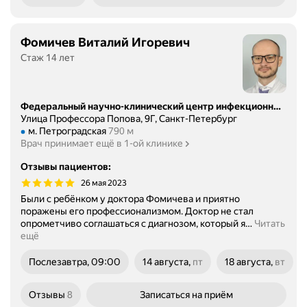
Фомичев Виталий Игоревич
Стаж 14 лет
Федеральный научно-клинический центр инфекционных болезней Федерального медико-биологического агентства России
Улица Профессора Попова, 9Г, Санкт-Петербург
Метро м. Петроградская Расстояние 790 м
м. Петроградская
790 м
Врач принимает ещё в 1-ой клинике
Отзывы пациентов
:
26 мая 2023
Были с ребёнком у доктора Фомичева и приятно
поражены его профессионализмом. Доктор не стал
опрометчиво соглашаться с диагнозом, который я
…
Читать
ещё
Послезавтра, 09:00
14 августа,
пт
18 августа,
вт
пятница
вторник
Отзывы
8
Записаться
на приём