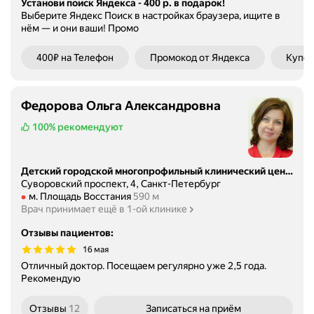
Установи поиск Яндекса - 400 р. в подарок!
Выберите Яндекс Поиск в настройках браузера, ищите в
нём — и они ваши!
Промо
400₽ на Телефон
Промокод от Яндекса
Купон
Федорова Ольга Александровна
100%
рекомендуют
Детский городской многопрофильный клинический центр высоких медицинских технологий им. К.А. Раухфуса, консультативно-диагностический центр
Суворовский проспект, 4, Санкт-Петербург
Метро м. Площадь Восстания Расстояние 590 м
м. Площадь Восстания
590 м
Врач принимает ещё в 1-ой клинике
Отзывы пациентов
:
16 мая
Отличный доктор. Посещаем регулярно уже 2,5 года.
Рекомендую
Отзывы
12
Записаться
на приём