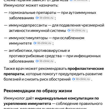
Иммунолог может назначить:
гормональные препараты — при аутоиммунных
заболеваниях
;
lit-clinic.ru
иммунодепрессанты — для подавления чрезмерной
активности иммунной системы
;
lit-clinic.ru
иммуностимуляторы — при ослабленном
иммунитете
;
lit-clinic.ru
антибиотики, противовирусные и
противогрибковые средства — при инфекционных
заболеваниях
.
lit-clinic.ru
Также врач может рекомендовать
профилактические
препараты
, которые помогут предупредить развитие
болезней и снизить риск обострений
.
lit-clinic.ru
Рекомендации по образу жизни
Иммунолог даёт
индивидуальные консультации по
укреплению иммунитета
— соблюдение правильного
питания, регулярное выполнение физических