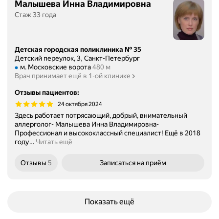
Малышева Инна Владимировна
Стаж 33 года
Детская городская поликлиника № 35
Детский переулок, 3, Санкт-Петербург
Метро м. Московские ворота Расстояние 480 м
м. Московские ворота
480 м
Врач принимает ещё в 1-ой клинике
Отзывы пациентов
:
24 октября 2024
Здесь работает потрясающий, добрый, внимательный
аллерголог- Малышева Инна Владимировна-
Профессионал и высококлассный специалист! Ещё в 2018
году
…
Читать ещё
Отзывы
5
Записаться
на приём
Показать ещё