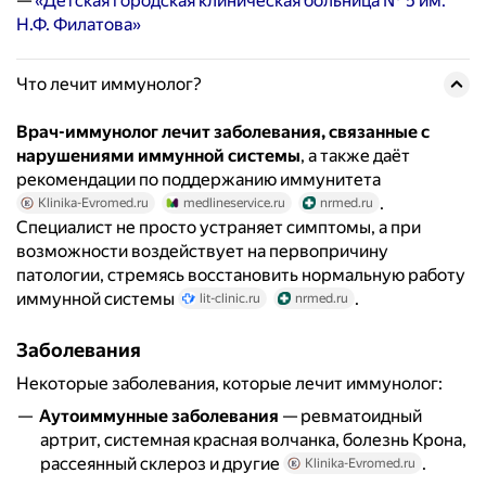
—
«Детская городская клиническая больница № 5 им.
Н.Ф. Филатова»
Что лечит иммунолог?
Врач-иммунолог лечит заболевания, связанные с
нарушениями иммунной системы
, а также даёт
рекомендации по поддержанию иммунитета
.
Klinika-Evromed.ru
medlineservice.ru
nrmed.ru
Специалист не просто устраняет симптомы, а при
возможности воздействует на первопричину
патологии, стремясь восстановить нормальную работу
иммунной системы
.
lit-clinic.ru
nrmed.ru
Заболевания
Некоторые заболевания, которые лечит иммунолог:
Аутоиммунные заболевания
— ревматоидный
артрит, системная красная волчанка, болезнь Крона,
рассеянный склероз и другие
.
Klinika-Evromed.ru