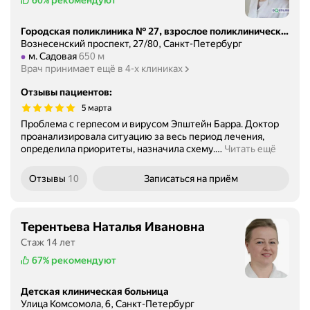
Городская поликлиника № 27, взрослое поликлиническое отделение
Вознесенский проспект, 27/80, Санкт-Петербург
Метро м. Садовая Расстояние 650 м
м. Садовая
650 м
Врач принимает ещё в 4-х клиниках
Отзывы пациентов
:
5 марта
Проблема с герпесом и вирусом Эпштейн Барра. Доктор
проанализировала ситуацию за весь период лечения,
определила приоритеты, назначила схему.
…
Читать ещё
Отзывы
10
Записаться
на приём
Терентьева Наталья Ивановна
Стаж 14 лет
67%
рекомендуют
Детская клиническая больница
Улица Комсомола, 6, Санкт-Петербург