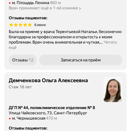
Метро м. Площадь Ленина Расстояние 860 м
м. Площадь Ленина
860 м
Врач принимает ещё в 1-ой клинике
Отзывы пациентов
:
6 июня
Была на приеме у врача Терентьевой Натальи, бесконечно
благодарна за профессионализм и открытость к моим
проблемам. Врач очень внимательная и чуткая,
…
Читать
ещё
Отзывы
12
Записаться
на приём
Демченкова Ольга Алексеевна
Стаж 16 лет
ДГП № 44, поликлиническое отделение № 8
Улица Чайковского, 73, Санкт-Петербург
Метро м. Чернышевская Расстояние 470 м
м. Чернышевская
470 м
Отзывы пациентов
: