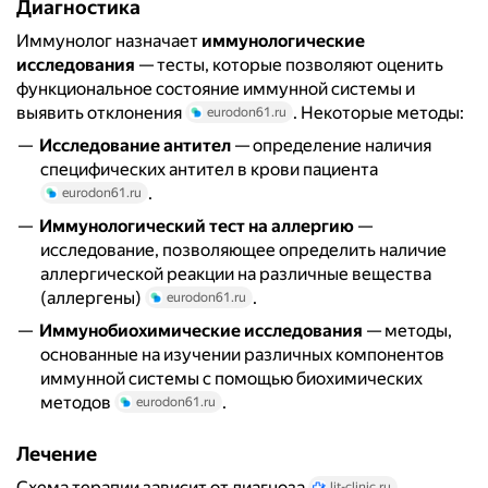
Диагностика
Иммунолог назначает
иммунологические
исследования
— тесты, которые позволяют оценить
функциональное состояние иммунной системы и
выявить отклонения
. Некоторые методы:
eurodon61.ru
Исследование антител
— определение наличия
специфических антител в крови пациента
.
eurodon61.ru
Иммунологический тест на аллергию
—
исследование, позволяющее определить наличие
аллергической реакции на различные вещества
(аллергены)
.
eurodon61.ru
Иммунобиохимические исследования
— методы,
основанные на изучении различных компонентов
иммунной системы с помощью биохимических
методов
.
eurodon61.ru
Лечение
Схема терапии зависит от диагноза
.
lit-clinic.ru