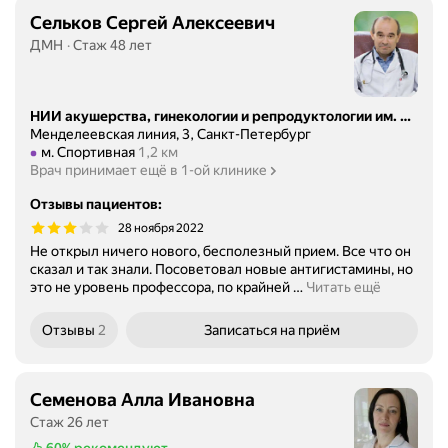
Сельков Сергей Алексеевич
ДМН
Стаж 48 лет
НИИ акушерства, гинекологии и репродуктологии им. Д. О. Отта, консультативно-диагностическое отделение
Менделеевская линия, 3, Санкт-Петербург
Метро м. Спортивная Расстояние 1,2 км
м. Спортивная
1,2 км
Врач принимает ещё в 1-ой клинике
Отзывы пациентов
:
28 ноября 2022
Не открыл ничего нового, бесполезный прием. Все что он
сказал и так знали. Посоветовал новые антигистамины, но
это не уровень профессора, по крайней
…
Читать ещё
Отзывы
2
Записаться
на приём
Семенова Алла Ивановна
Стаж 26 лет
60%
рекомендуют