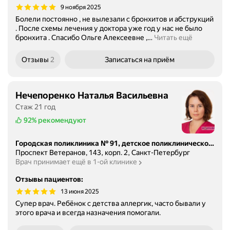
9 ноября 2025
Болели постоянно , не вылезали с бронхитов и абструкций
. После схемы лечения у доктора уже год у нас не было
бронхита . Спасибо Ольге Алексеевне ,
…
Читать ещё
Отзывы
2
Записаться
на приём
Нечепоренко Наталья Васильевна
Стаж 21 год
92%
рекомендуют
Городская поликлиника № 91, детское поликлиническое отделение № 60
Проспект Ветеранов, 143, корп. 2, Санкт-Петербург
Врач принимает ещё в 1-ой клинике
Отзывы пациентов
:
13 июня 2025
Супер врач. Ребёнок с детства аллергик, часто бывали у
этого врача и всегда назначения помогали.