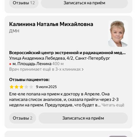
Отзывы
12
Записаться
на приём
Калинина Наталья Михайловна
ДМН
Всероссийский центр экстренной и радиационной медицины имени А. М. Никифорова МЧС России
Улица Академика Лебедева, 4/2, Санкт-Петербург
Метро м. Площадь Ленина Расстояние 400 м
м. Площадь Ленина
400 м
Врач принимает ещё в 3-х клиниках
Отзывы пациентов
:
9 июля 2025
Еле-еле попала на прием к доктору в Апреле. Она
написала список анализов, и, сказала прийти через 2-3
недели на прием. Предупредив, что будет в
…
Читать ещё
Отзывы
2
Записаться
на приём