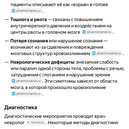
пациенты описывают её как «взрыв» в голове
.
pharmznanie.ru
Тошнота и рвота
— связаны с повышением
внутричерепного давления и воздействием на
центры рвоты в головном мозге
.
pharmznanie.ru
Потеря сознания
или нарушение сознания —
возникают из-за сдавления и повреждения
мозговых структур кровоизлиянием
.
pharmznanie.ru
Неврологические дефициты
: внезапная слабость
или паралич одной стороны тела, проблемы с речью,
затруднения с глотанием и нарушение зрения
. Эти симптомы зависят от области
pharmznanie.ru
мозга, в которой произошло кровоизлияние
.
pharmznanie.ru
Диагностика
Диагностические мероприятия проводит врач-
невролог
. Некоторые методы диагностики:
locmr.ru