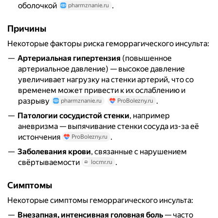
оболочкой
.
pharmznanie.ru
Причины
Некоторые факторы риска геморрагического инсульта:
Артериальная гипертензия
(повышенное
артериальное давление) — высокое давление
увеличивает нагрузку на стенки артерий, что со
временем может привести к их ослаблению и
разрыву
.
pharmznanie.ru
ProBolezny.ru
Патологии сосудистой стенки
, например
аневризма — выпячивание стенки сосуда из-за её
истончения
.
ProBolezny.ru
Заболевания крови
, связанные с нарушением
свёртываемости
.
locmr.ru
Симптомы
Некоторые симптомы геморрагического инсульта:
Внезапная, интенсивная головная боль
— часто