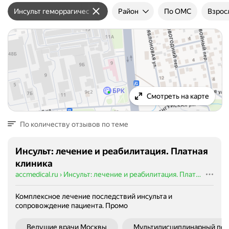
Инсульт геморрагический
Район
По ОМС
Взрос
Смотреть на карте
По количеству отзывов по теме
Инсульт: лечение и реабилитация. Платная
клиника
accmedical.ru
›
Инсульт: лечение и реабилитация. Платная клиника
Комплексное лечение последствий инсульта и
сопровождение пациента.
Промо
Ведущие врачи Москвы
Мультидисциплинарный под