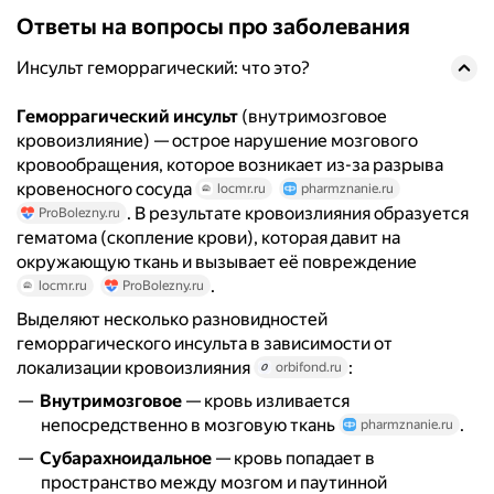
Ответы на вопросы про заболевания
Инсульт геморрагический: что это?
Геморрагический инсульт
(внутримозговое
кровоизлияние) — острое нарушение мозгового
кровообращения, которое возникает из-за разрыва
кровеносного сосуда
locmr.ru
pharmznanie.ru
. В результате кровоизлияния образуется
ProBolezny.ru
гематома (скопление крови), которая давит на
окружающую ткань и вызывает её повреждение
.
locmr.ru
ProBolezny.ru
Выделяют несколько разновидностей
геморрагического инсульта в зависимости от
локализации кровоизлияния
:
orbifond.ru
Внутримозговое
— кровь изливается
непосредственно в мозговую ткань
.
pharmznanie.ru
Субарахноидальное
— кровь попадает в
пространство между мозгом и паутинной