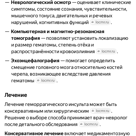
Неврологический осмотр
— оценивает клинические
симптомы, состояние сознания, чувствительности,
мышечного тонуса, двигательных и речевых
нарушений, когнитивных функций
.
locmr.ru
Компьютерная и магнитно-резонансная
томография
— позволяют установить локализацию
и размер гематомы, степень отёка и
распространённости кровоизлияния
.
locmr.ru
Эхоэнцефалография
— помогает определить
смещение головного мозга относительно костей
черепа, возникающее вследствие давления
гематомы
.
locmr.ru
Лечение
Лечение геморрагического инсульта может быть
консервативным или хирургическим
.
locmr.ru
Решение о выборе способа принимает врач-невролог
после детального обследования
.
locmr.ru
Консервативное лечение
включает медикаментозную