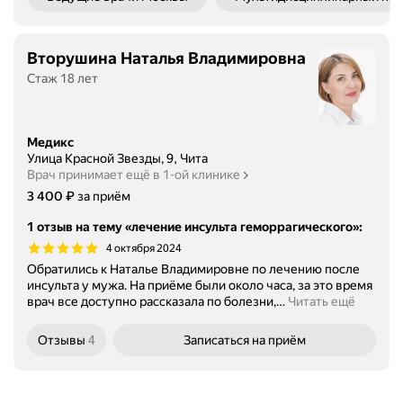
Вторушина Наталья Владимировна
Стаж 18 лет
Медикс
Улица Красной Звезды, 9, Чита
Врач принимает ещё в 1-ой клинике
Цена
3400
₽
3 400
за приём
1 отзыв на тему «лечение инсульта геморрагического»
:
4 октября 2024
Обратились к Наталье Владимировне по лечению после
инсульта у мужа. На приёме были около часа, за это время
врач все доступно рассказала по болезни,
…
Читать ещё
Отзывы
4
Записаться
на приём