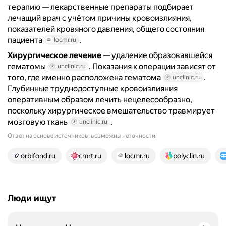
терапию — лекарственные препараты подбирает
лечащий врач с учётом причины кровоизлияния,
показателей кровяного давления, общего состояния
пациента
.
locmr.ru
Хирургическое лечение
— удаление образовавшейся
гематомы
. Показания к операции зависят от
unclinic.ru
того, где именно расположена гематома
.
unclinic.ru
Глубинные труднодоступные кровоизлияния
оперативным образом лечить нецелесообразно,
поскольку хирургическое вмешательство травмирует
мозговую ткань
.
unclinic.ru
Ответ на основе источников, возможны неточности.
14 источников
orbifond.ru
cmrt.ru
locmr.ru
polyclin.ru
Люди ищут