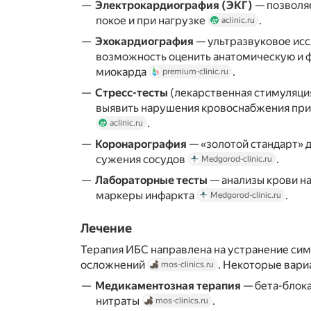
Электрокардиография (ЭКГ)
— позволяе
покое и при нагрузке
.
aclinic.ru
Эхокардиография
— ультразвуковое исс
возможность оценить анатомическую и 
миокарда
.
premium-clinic.ru
Стресс-тесты
(лекарственная стимуляци
выявить нарушения кровоснабжения при
.
aclinic.ru
Коронарография
— «золотой стандарт» 
сужения сосудов
.
Medgorod-clinic.ru
Лабораторные тесты
— анализы крови на
маркеры инфаркта
.
Medgorod-clinic.ru
Лечение
Терапия ИБС направлена на устранение си
осложнений
. Некоторые вари
mos-clinics.ru
Медикаментозная терапия
— бета-блока
нитраты
.
mos-clinics.ru