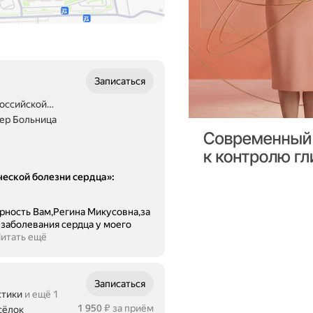
Записаться
оссийской
тер Больница
ческой болезни сердца»
:
рность Вам,Регина Микусовна,за
левания сердца у моего
итать ещё
Записаться
стики
и ещё 1
Цена
1950
1 950
за приём
сёлок
₽