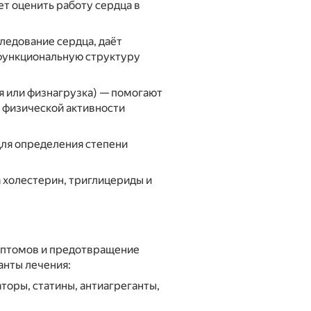
т оценить работу сердца в
ледование сердца, даёт
функциональную структуру
я или физнагрузка) — помогают
 физической активности
для определения степени
 холестерин, триглицериды и
мптомов и предотвращение
анты лечения:
торы, статины, антиагреганты,