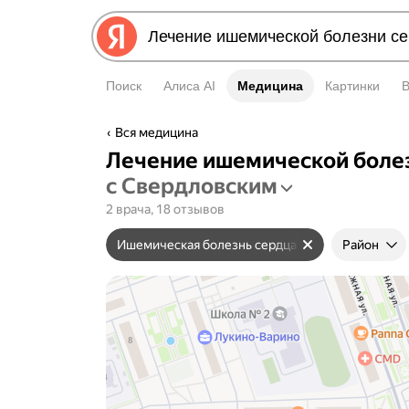
Поиск
Алиса AI
Медицина
Медицина
Картинки
Вся медицина
Лечение ишемической боле
с Свердловским
2 врача, 18 отзывов
Ишемическая болезнь сердца
Район