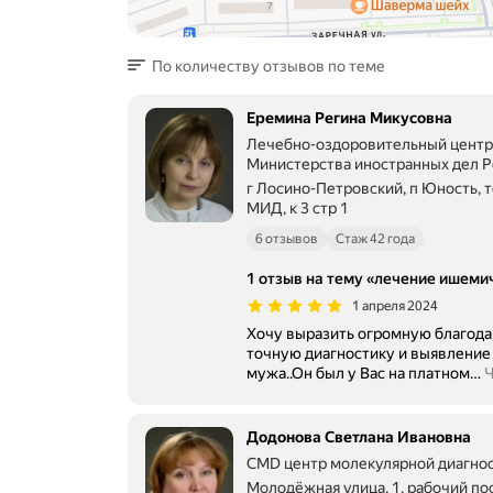
По количеству отзывов по теме
Еремина Регина Микусовна
Лечебно-оздоровительный центр
Министерства иностранных дел Р
Федерации
г Лосино-Петровский, п Юность, 
МИД, к 3 стр 1
6 отзывов
Стаж 42 года
1 отзыв на тему «лечение ишеми
1 апреля 2024
Хочу выразить огромную благода
точную диагностику и выявление забо
мужа..Он был у Вас на платном
…
Ч
Додонова Светлана Ивановна
CMD центр молекулярной диагно
Молодёжная улица, 1, рабочий по