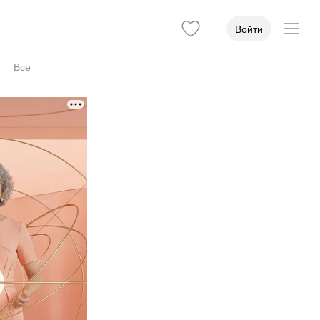
Войти
Все
иёма
Стаж
Учёная степень