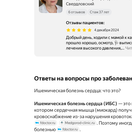
Свердловский
6 отзывов
Стаж 37 лет
Отзывы пациентов
:
4 декабря 2024
Добрый день, ходили с мамой к к
прошло хорошо, осмотр, 🩺 выпис
лечения высокого давления,
…
Чит
Ответы на вопросы про заболева
Ишемическая болезнь сердца: что это?
Ишемическая болезнь сердца (ИБС)
— это 
котором сердечная мышца (миокард) получ
кровоснабжение из-за нарушения кровоток
. Поэтому иног
fdoctor.ru
Medgorod-clinic.ru
болезнью
.
fdoctor.ru