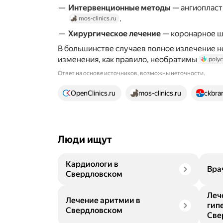
Интервенционные методы
— ангиопласт
.
mos-clinics.ru
Хирургическое лечение
— коронарное 
В большинстве случаев полное излечение 
изменения, как правило, необратимы
polyc
Ответ на основе источников, возможны неточности.
19 источников
OpenClinics.ru
mos-clinics.ru
ckbra
Люди ищут
Кардиологи в
Вра
Свердловском
Леч
Лечение аритмии в
гип
Свердловском
Све