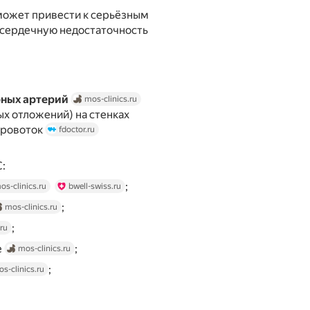
может привести к серьёзным
 сердечную недостаточность
рных артерий
mos-clinics.ru
х отложений) на стенках
кровоток
fdoctor.ru
:
;
os-clinics.ru
bwell-swiss.ru
;
mos-clinics.ru
;
.ru
е
;
mos-clinics.ru
;
s-clinics.ru