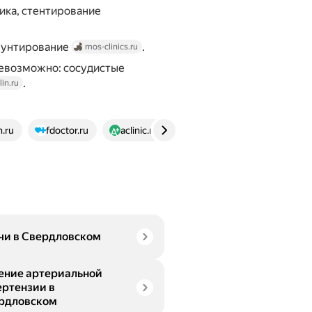
ика, стентирование
шунтирование
.
mos-clinics.ru
невозможно: сосудистые
.
lin.ru
n.ru
fdoctor.ru
aclinic.ru
voronezh.sovamed.ru
чи в Свердловском
ение артериальной
ертензии в
рдловском