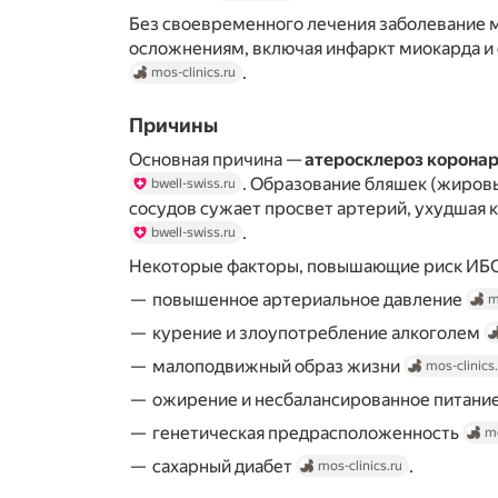
Без своевременного лечения заболевание 
осложнениям, включая инфаркт миокарда и
.
mos-clinics.ru
Причины
Основная причина —
атеросклероз корона
. Образование бляшек (жировы
bwell-swiss.ru
сосудов сужает просвет артерий, ухудшая 
.
bwell-swiss.ru
Некоторые факторы, повышающие риск ИБС
повышенное артериальное давление
m
курение и злоупотребление алкоголем
малоподвижный образ жизни
mos-clinics
ожирение и несбалансированное питани
генетическая предрасположенность
mo
сахарный диабет
.
mos-clinics.ru