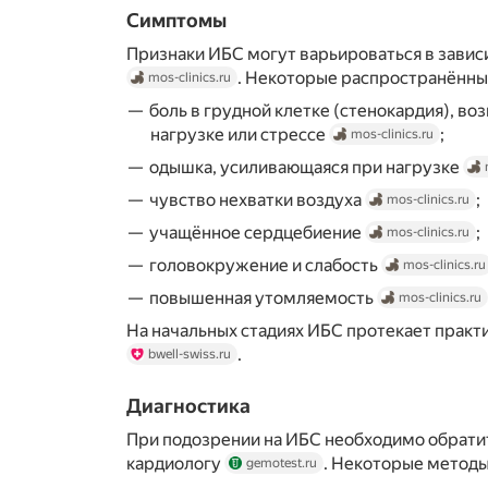
Симптомы
Признаки ИБС могут варьироваться в зави
. Некоторые распространённ
mos-clinics.ru
боль в грудной клетке (стенокардия), в
нагрузке или стрессе
;
mos-clinics.ru
одышка, усиливающаяся при нагрузке
чувство нехватки воздуха
;
mos-clinics.ru
учащённое сердцебиение
;
mos-clinics.ru
головокружение и слабость
mos-clinics.ru
повышенная утомляемость
mos-clinics.ru
На начальных стадиях ИБС протекает прак
.
bwell-swiss.ru
Диагностика
При подозрении на ИБС необходимо обратит
кардиологу
. Некоторые методы
gemotest.ru