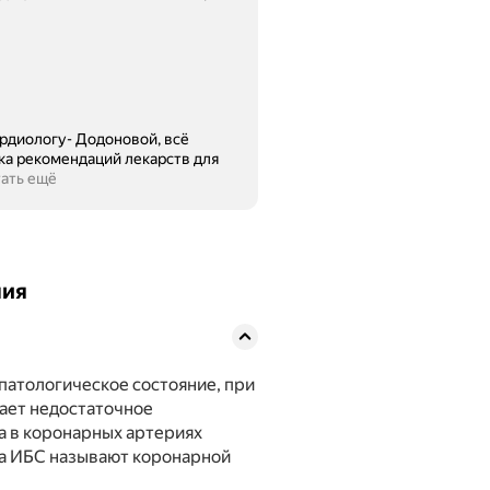
ардиологу- Додоновой, всё
ка рекомендаций лекарств для
ать ещё
ния
патологическое состояние, при
ает недостаточное
а в коронарных артериях
да ИБС называют коронарной