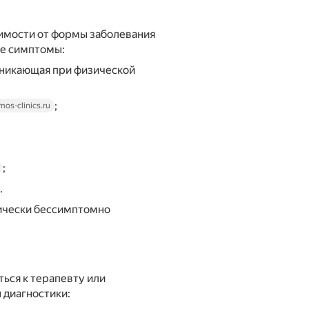
симости от формы заболевания
ые симптомы:
озникающая при физической
;
mos-clinics.ru
;
.
тически бессимптомно
ься к терапевту или
 диагностики: