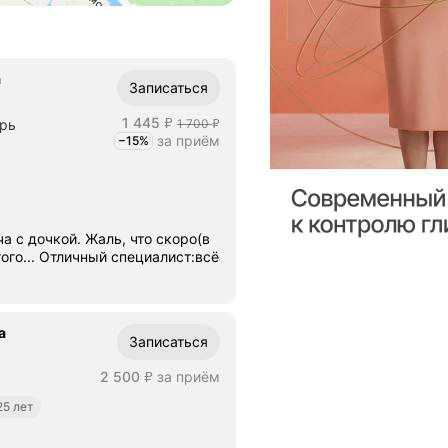
а
Записаться
Цена
1445
1 445
Цена
1700
ерь
1 700
₽
₽
за приём
−15%
Скидка -15%
а с дочкой. Жаль, что скоро(в
гого... Отличный специалист:всё
а
Записаться
Цена
2500
2 500
за приём
₽
25 лет