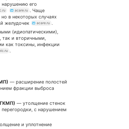
и нарушению его
. Чаще
c.ru
acare.ru
 но в некоторых случаях
ый желудочек
.
acare.ru
ными (идиопатическими),
 так и вторичными,
и как токсины, инфекции
.
ic.ru
КМП)
— расширение полостей
ением фракции выброса
(ГКМП)
— утолщение стенок
 перегородки, с нарушением
олщение и уплотнение