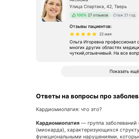
Улица Спартака, 42, Тверь
Положительных отзывов
100%
27 отзывов
Стаж 21 год
Отзывы пациентов
:
22 мая
Ольга Игоревна профессионал своего дела, разбирается во
многих других областях медиц
чуткий,отзывчивый. На все воп
Показать ещё
Ответы на вопросы про заболе
Кардиомиопатия: что это?
Кардиомиопатия
— группа заболеваний
(миокарда), характеризующихся структ
функциональными нарушениями, которы