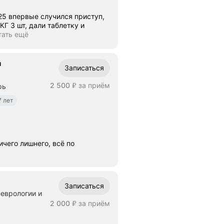
Г 3 шт, дали таблетку и
тать ещё
ч
Записаться
Цена
2500
2 500
за приём
рь
₽
7 лет
чего лишнего, всё по
Записаться
неврологии и
Цена
2000
2 000
за приём
₽