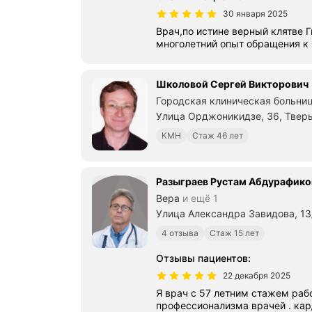
30 января 2025
Врач,по истине верный клятве Г
многолетний опыт обращения к
Школовой Сергей Викторович
Городская клиническая больни
Улица Орджоникидзе, 36, Твер
КМН
Стаж 46 лет
Разыграев Рустам Абдурафико
Вера
и ещё 1
Улица Александра Завидова, 13
4 отзыва
Стаж 15 лет
Отзывы пациентов
:
22 декабря 2025
Я врач с 57 летним стажем рабо
профессионализма врачей . кар