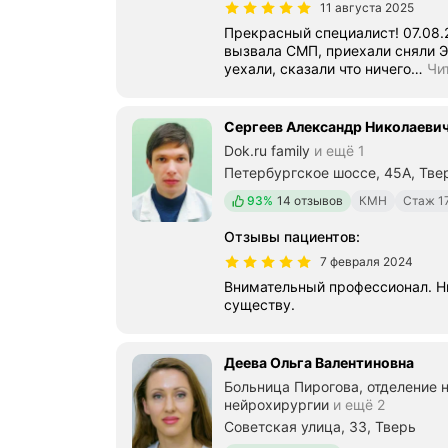
11 августа 2025
Прекрасный специалист! 07.08.25 впервые случился приступ,
вызвала СМП, приехали сняли ЭК
уехали, сказали что ничего
…
Чи
Сергеев Александр Николаеви
Dok.ru family
и ещё 1
Петербургское шоссе, 45А, Тве
Положительных отзывов
93%
14 отзывов
КМН
Стаж 1
Отзывы пациентов
:
7 февраля 2024
Внимательный профессионал. Ни
существу.
Деева Ольга Валентиновна
Больница Пирогова, отделение 
нейрохирургии
и ещё 2
Советская улица, 33, Тверь