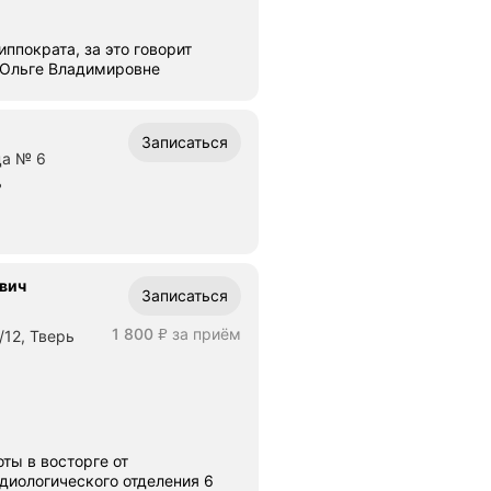
иппократа, за это говорит
 Ольге Владимировне
Записаться
ца № 6
ь
вич
Записаться
Цена
1800
1 800
за приём
/12, Тверь
₽
ты в восторге от
диологического отделения 6