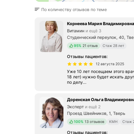
По количеству отзывов по теме
Корнеева Мария Владимировн
Витамин
и ещё 3
Студенческий переулок, 40, Тв
Положительных отзывов
95%
21 отзыв
Стаж 28 лет
Отзывы пациентов
:
12 августа 2025
Уже 10 лет посещаем этого врач
18 лет) нужно будет искать дру
по делу...
Доренская Ольга Владимировн
Эксперт
и ещё 2
Проезд Швейников, 1, Тверь
Положительных отзывов
100%
13 отзывов
КМН
Стаж 
Отзывы пациентов
: