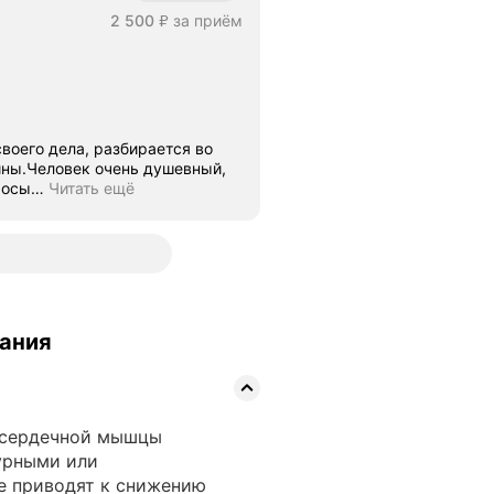
Цена
2500
2 500
за приём
₽
ины.Человек очень душевный,
росы
…
Читать ещё
вания
 сердечной мышцы
урными или
е приводят к снижению