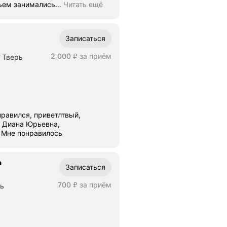
вьем занимались
…
Читать ещё
Записаться
Цена
2000
2 000
за приём
 Тверь
₽
г Диана Юрьевна,
внимательная, добрый человек. Мне понравилось
а
Записаться
Цена
700
за приём
рь
₽