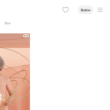
Войти
Все
Цена приёма
Стаж
Учёная степень