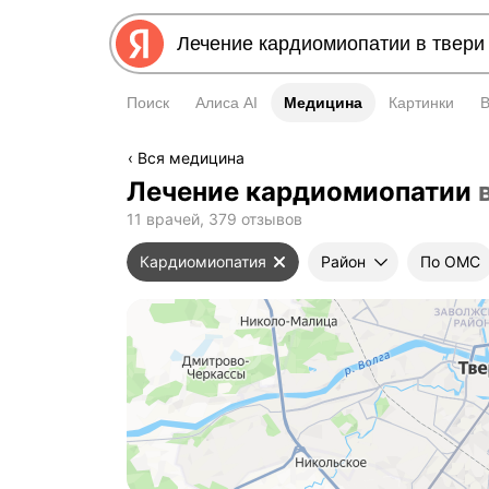
Поиск
Алиса AI
Медицина
Медицина
Картинки
Вся медицина
Лечение кардиомиопатии
11 врачей, 379 отзывов
Кардиомиопатия
Район
По ОМС