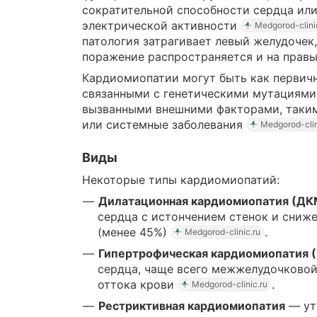
сократительной способности сердца ил
электрической активности
Medgorod-clini
патология затрагивает левый желудочек,
поражение распространяется и на прав
Кардиомиопатии могут быть как первич
связанными с генетическими мутациями,
вызванными внешними факторами, таким
или системные заболевания
Medgorod-clin
Виды
Некоторые типы кардиомиопатий:
Дилатационная кардиомиопатия (Д
сердца с истончением стенок и сниж
(менее 45%)
.
Medgorod-clinic.ru
Гипертрофическая кардиомиопатия 
сердца, чаще всего межжелудочковой
оттока крови
.
Medgorod-clinic.ru
Рестриктивная кардиомиопатия
— ут