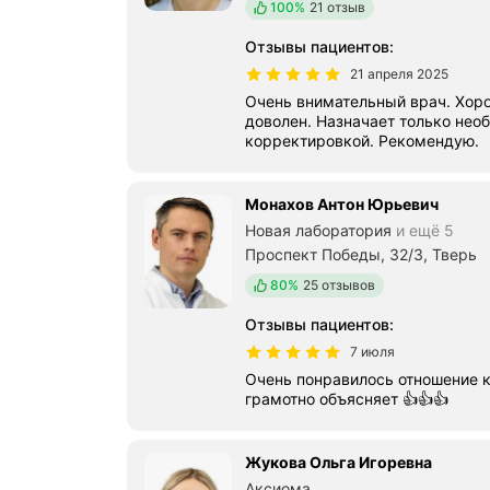
Положительных отзывов
100%
21 отзыв
Отзывы пациентов
:
21 апреля 2025
Очень внимательный врач. Хор
доволен. Назначает только нео
корректировкой. Рекомендую.
Монахов Антон Юрьевич
Новая лаборатория
и ещё 5
Проспект Победы, 32/3, Тверь
Положительных отзывов
80%
25 отзывов
Отзывы пациентов
:
7 июля
Очень понравилось отношение к 
грамотно объясняет 👍👍👍
Жукова Ольга Игоревна
Аксиома