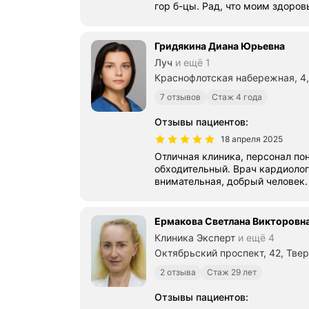
гор б-цы. Рад, что моим здоро
Гридякина Диана Юрьевна
Луч
и ещё 1
Краснофлотская набережная, 4,
7 отзывов
Стаж 4 года
Отзывы пациентов
:
18 апреля 2025
Отличная клиника, персонал понравился, приветлтвый,
обходительный. Врач кардиоло
Ермакова Светлана Викторовн
Клиника Эксперт
и ещё 4
Октябрьский проспект, 42, Тве
2 отзыва
Стаж 29 лет
Отзывы пациентов
: