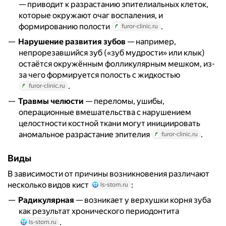
— приводит к разрастанию эпителиальных клеток,
которые окружают очаг воспаления, и
формированию полости
.
furor-clinic.ru
Нарушение развития зубов
— например,
непрорезавшийся зуб («зуб мудрости» или клык)
остаётся окружённым фолликулярным мешком, из-
за чего формируется полость с жидкостью
.
furor-clinic.ru
Травмы челюсти
— переломы, ушибы,
операционные вмешательства с нарушением
целостности костной ткани могут инициировать
аномальное разрастание эпителия
.
furor-clinic.ru
Виды
В зависимости от причины возникновения различают
несколько видов кист
:
ls-stom.ru
Радикулярная
— возникает у верхушки корня зуба
как результат хронического периодонтита
.
ls-stom.ru