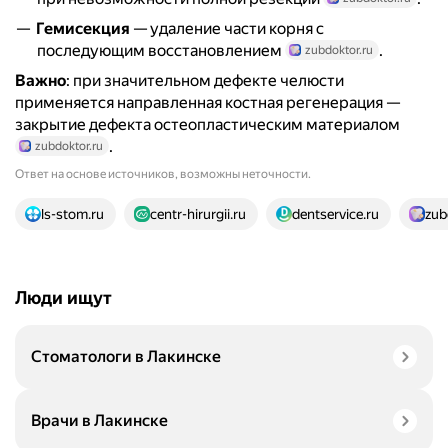
Гемисекция
— удаление части корня с
последующим восстановлением
.
zubdoktor.ru
Важно
: при значительном дефекте челюсти
применяется направленная костная регенерация —
закрытие дефекта остеопластическим материалом
.
zubdoktor.ru
Ответ на основе источников, возможны неточности.
14 источников
ls-stom.ru
centr-hirurgii.ru
dentservice.ru
zub
Люди ищут
Стоматологи в Лакинске
Врачи в Лакинске