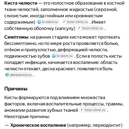
Киста челюсти
— это полостное образование в костной
ткани челюстей, заполненное жидкостью (серозной,
слизистым, иногда гнойным или кровянистым
содержимым)
. Имеет
ls-stom.ru
furor-clinic.ru
собственную оболочку (капсулу)
.
furor-clinic.ru
Симптомы
: на ранних стадиях киста может протекать
бессимптомно, но по мере роста проявляется болью,
отёком и припухлостью, деформацией челюсти,
подвижностью зубов
. Если в полость кисты
ls-stom.ru
попадает инфекция, начинается воспаление: область
челюсти отекает, десна краснеет, появляется боль
.
dentservice.ru
Причины
Кисты формируются под влиянием множества
факторов, включая воспалительные процессы, травмы,
аномалии развития зубных тканей
.
furor-clinic.ru
Некоторые причины:
Хроническое воспаление
(например, периодонтит)