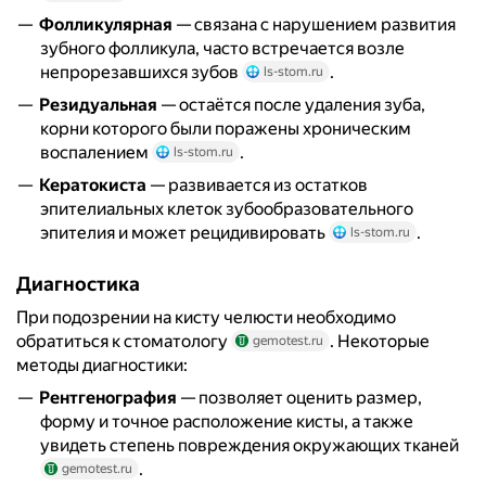
Фолликулярная
— связана с нарушением развития
зубного фолликула, часто встречается возле
непрорезавшихся зубов
.
ls-stom.ru
Резидуальная
— остаётся после удаления зуба,
корни которого были поражены хроническим
воспалением
.
ls-stom.ru
Кератокиста
— развивается из остатков
эпителиальных клеток зубообразовательного
эпителия и может рецидивировать
.
ls-stom.ru
Диагностика
При подозрении на кисту челюсти необходимо
обратиться к стоматологу
. Некоторые
gemotest.ru
методы диагностики:
Рентгенография
— позволяет оценить размер,
форму и точное расположение кисты, а также
увидеть степень повреждения окружающих тканей
.
gemotest.ru