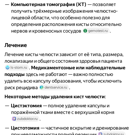
Компьютерная томография (КТ)
— позволяет
получить трёхмерные изображения челюстно-
лицевой области, что особенно полезно для
определения расположения кисты относительно
нервов и кровеносных сосудов
.
gemotest.ru
Лечение
Лечение кисты челюсти зависит от её типа, размера,
локализации и общего состояния здоровья пациента
.
Медикаментозные или наблюдательные
ls-stom.ru
подходы
здесь не работают — важно полностью
удалить всю капсулу образования, чтобы исключить
риск рецидива
.
dentservice.ru
Некоторые методы удаления кист челюсти
:
Цистэктомия
— полное удаление капсулы и
поражённой ткани вместе с верхушкой корня
.
zubdoktor.ru
Цистотомия
— частичное вскрытие и дренирование
при невозможности полной резекции
.
zubdoktor.ru