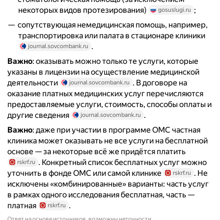
некоторых видов протезирования)
;
gosuslugi.ru
сопутствующая немедицинская помощь, например,
транспортировка или палата в стационаре клиники
.
journal.sovcombank.ru
Важно
: оказывать можно только те услуги, которые
указаны в лицензии на осуществление медицинской
деятельности
. В договоре на
journal.sovcombank.ru
оказание платных медицинских услуг перечисляются
предоставляемые услуги, стоимость, способы оплаты и
другие сведения
.
journal.sovcombank.ru
Важно
: даже при участии в программе ОМС частная
клиника может оказывать не все услуги на бесплатной
основе — за некоторые всё же придётся платить
. Конкретный список бесплатных услуг можно
rskrf.ru
уточнить в фонде ОМС или самой клинике
. Не
rskrf.ru
исключены «комбинированные» варианты: часть услуг
в рамках одного исследования бесплатная, часть —
платная
.
rskrf.ru
Ответ на основе источников, возможны неточности.