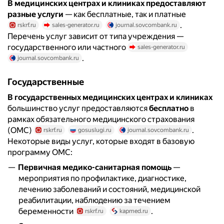
В медицинских центрах и клиниках предоставляют
разные услуги
— как бесплатные, так и платные
.
rskrf.ru
sales-generator.ru
journal.sovcombank.ru
Перечень услуг зависит от типа учреждения —
государственного или частного
sales-generator.ru
.
journal.sovcombank.ru
Государственные
В государственных медицинских центрах и клиниках
большинство услуг предоставляются
бесплатно
в
рамках обязательного медицинского страхования
(ОМС)
.
rskrf.ru
gosuslugi.ru
journal.sovcombank.ru
Некоторые виды услуг, которые входят в базовую
программу ОМС:
Первичная медико-санитарная помощь
—
мероприятия по профилактике, диагностике,
лечению заболеваний и состояний, медицинской
реабилитации, наблюдению за течением
беременности
.
rskrf.ru
kapmed.ru