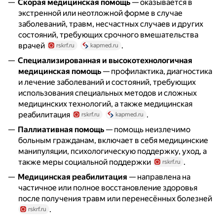
Скорая медицинская помощь
— оказывается в
экстренной или неотложной форме в случае
заболеваний, травм, несчастных случаев и других
состояний, требующих срочного вмешательства
врачей
.
rskrf.ru
kapmed.ru
Специализированная и высокотехнологичная
медицинская помощь
— профилактика, диагностика
и лечение заболеваний и состояний, требующих
использования специальных методов и сложных
медицинских технологий, а также медицинская
реабилитация
.
rskrf.ru
kapmed.ru
Паллиативная помощь
— помощь неизлечимо
больным гражданам, включает в себя медицинские
манипуляции, психологическую поддержку, уход, а
также меры социальной поддержки
.
rskrf.ru
Медицинская реабилитация
— направлена на
частичное или полное восстановление здоровья
после получения травм или перенесённых болезней
.
rskrf.ru