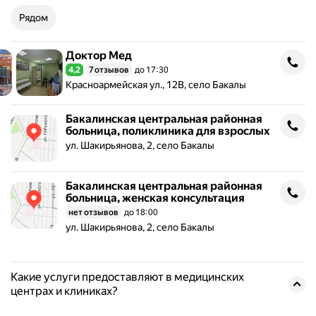
Рядом
Доктор Мед
Доктор Мед
4,2
7 отзывов
до 17:30
Рейтинг 4,2 из 5
Адрес: Красноармейская ул., 12В, село Бакалы .
Красноармейская ул., 12В, село Бакалы
Бакалинская центральная районная
Бакалинская центральная районная больница, поликлиника для в
больница, поликлиника для взрослых
Адрес: ул. Шакирьянова, 2, село Бакалы .
ул. Шакирьянова, 2, село Бакалы
Бакалинская центральная районная
Бакалинская центральная районная больница, женская консульта
больница, женская консультация
нет отзывов
до 18:00
Адрес: ул. Шакирьянова, 2, село Бакалы .
ул. Шакирьянова, 2, село Бакалы
Какие услуги предоставляют в медицинских
центрах и клиниках?