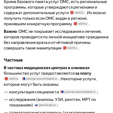
Кроме базового пакета услуг ОМС, есть региональные
программы, которые утверждаются регионами и
содержат дополнительные услуги
. Их можно
rskrf.ru
получить только если ОМС выдан в регионе,
принявшем конкретную программу
.
rskrf.ru
Важно
: ОМС не покрывает исследования и лечение,
которое проводится по личной инициативе гражданина
без направления врача и отчётливой причины
совершать такие манипуляции
.
rskrf.ru
Частные
В частных медицинских центрах и клиниках
большинство услуг предоставляются
за плату
. Некоторые услуги,
rskrf.ru
journal.sovcombank.ru
которые могут быть оказаны:
консультация специалиста
;
journal.sovcombank.ru
исследования (анализы, УЗИ, рентген, МРТ по
показаниям)
;
gosuslugi.ru
стоматологическая помощь (за исключением