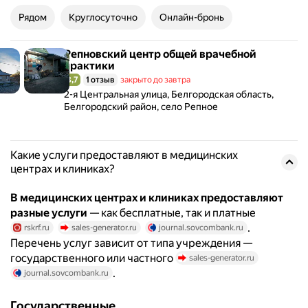
Рядом
Круглосуточно
Онлайн-бронь
Репновский центр общей врачебной
Репновский центр общей врачебной практики
практики
3,7
1 отзыв
закрыто до завтра
Рейтинг 3,7 из 5
Адрес: 2-я Центральная улица, Белгородская область,
2-я Центральная улица, Белгородская область,
Белгородский район, село Репное
Какие услуги предоставляют в медицинских
центрах и клиниках?
В медицинских центрах и клиниках предоставляют
разные услуги
— как бесплатные, так и платные
.
rskrf.ru
sales-generator.ru
journal.sovcombank.ru
Перечень услуг зависит от типа учреждения —
государственного или частного
sales-generator.ru
.
journal.sovcombank.ru
Государственные