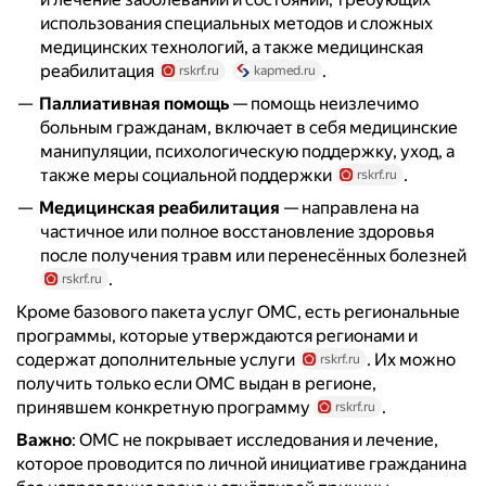
использования специальных методов и сложных
медицинских технологий, а также медицинская
реабилитация
.
rskrf.ru
kapmed.ru
Паллиативная помощь
— помощь неизлечимо
больным гражданам, включает в себя медицинские
манипуляции, психологическую поддержку, уход, а
также меры социальной поддержки
.
rskrf.ru
Медицинская реабилитация
— направлена на
частичное или полное восстановление здоровья
после получения травм или перенесённых болезней
.
rskrf.ru
Кроме базового пакета услуг ОМС, есть региональные
программы, которые утверждаются регионами и
содержат дополнительные услуги
. Их можно
rskrf.ru
получить только если ОМС выдан в регионе,
принявшем конкретную программу
.
rskrf.ru
Важно
: ОМС не покрывает исследования и лечение,
которое проводится по личной инициативе гражданина