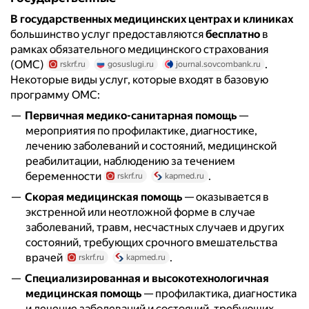
В государственных медицинских центрах и клиниках
большинство услуг предоставляются
бесплатно
в
рамках обязательного медицинского страхования
(ОМС)
.
rskrf.ru
gosuslugi.ru
journal.sovcombank.ru
Некоторые виды услуг, которые входят в базовую
программу ОМС:
Первичная медико-санитарная помощь
—
мероприятия по профилактике, диагностике,
лечению заболеваний и состояний, медицинской
реабилитации, наблюдению за течением
беременности
.
rskrf.ru
kapmed.ru
Скорая медицинская помощь
— оказывается в
экстренной или неотложной форме в случае
заболеваний, травм, несчастных случаев и других
состояний, требующих срочного вмешательства
врачей
.
rskrf.ru
kapmed.ru
Специализированная и высокотехнологичная
медицинская помощь
— профилактика, диагностика
и лечение заболеваний и состояний, требующих