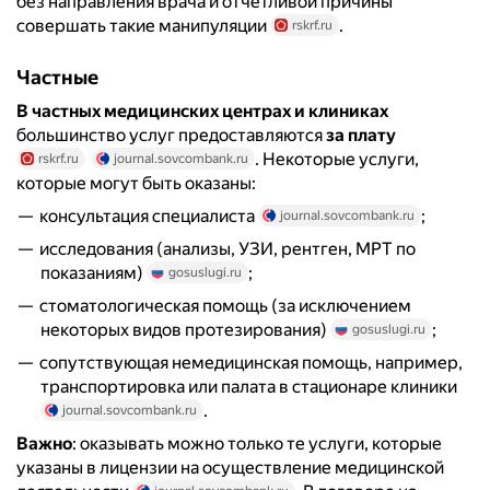
без направления врача и отчётливой причины
совершать такие манипуляции
.
rskrf.ru
Частные
В частных медицинских центрах и клиниках
большинство услуг предоставляются
за плату
. Некоторые услуги,
rskrf.ru
journal.sovcombank.ru
которые могут быть оказаны:
консультация специалиста
;
journal.sovcombank.ru
исследования (анализы, УЗИ, рентген, МРТ по
показаниям)
;
gosuslugi.ru
стоматологическая помощь (за исключением
некоторых видов протезирования)
;
gosuslugi.ru
сопутствующая немедицинская помощь, например,
транспортировка или палата в стационаре клиники
.
journal.sovcombank.ru
Важно
: оказывать можно только те услуги, которые
указаны в лицензии на осуществление медицинской