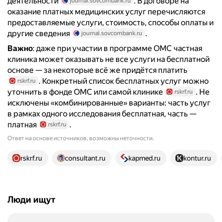
деятельности
. В договоре на
journal.sovcombank.ru
оказание платных медицинских услуг перечисляются
предоставляемые услуги, стоимость, способы оплаты и
другие сведения
.
journal.sovcombank.ru
Важно
: даже при участии в программе ОМС частная
клиника может оказывать не все услуги на бесплатной
основе — за некоторые всё же придётся платить
. Конкретный список бесплатных услуг можно
rskrf.ru
уточнить в фонде ОМС или самой клинике
. Не
rskrf.ru
исключены «комбинированные» варианты: часть услуг
в рамках одного исследования бесплатная, часть —
платная
.
rskrf.ru
Ответ на основе источников, возможны неточности.
13 источников
rskrf.ru
consultant.ru
kapmed.ru
kontur.ru
Люди ищут