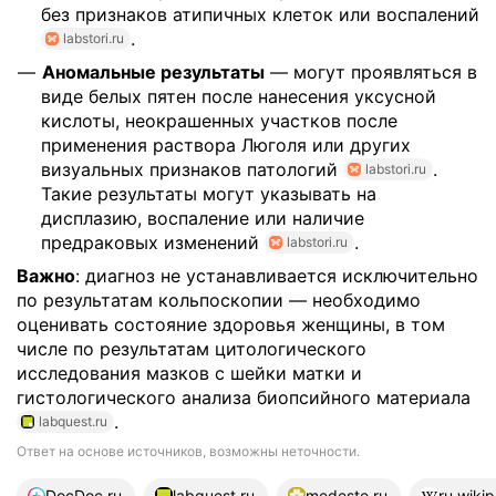
без признаков атипичных клеток или воспалений
.
labstori.ru
Аномальные результаты
— могут проявляться в
виде белых пятен после нанесения уксусной
кислоты, неокрашенных участков после
применения раствора Люголя или других
визуальных признаков патологий
.
labstori.ru
Такие результаты могут указывать на
дисплазию, воспаление или наличие
предраковых изменений
.
labstori.ru
Важно
: диагноз не устанавливается исключительно
по результатам кольпоскопии — необходимо
оценивать состояние здоровья женщины, в том
числе по результатам цитологического
исследования мазков с шейки матки и
гистологического анализа биопсийного материала
.
labquest.ru
Ответ на основе источников, возможны неточности.
16 источников
DocDoc.ru
labquest.ru
medeste.ru
ru.wiki