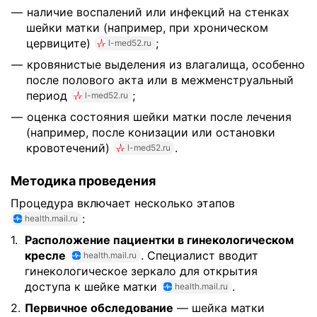
наличие воспалений или инфекций на стенках
шейки матки (например, при хроническом
цервиците)
;
l-med52.ru
кровянистые выделения из влагалища, особенно
после полового акта или в межменструальный
период
;
l-med52.ru
оценка состояния шейки матки после лечения
(например, после конизации или остановки
кровотечений)
.
l-med52.ru
Методика проведения
Процедура включает несколько этапов
:
health.mail.ru
Расположение пациентки в гинекологическом
кресле
. Специалист вводит
health.mail.ru
гинекологическое зеркало для открытия
доступа к шейке матки
.
health.mail.ru
Первичное обследование
— шейка матки