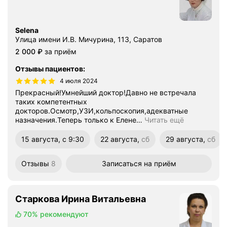
Selena
Улица имени И.В. Мичурина, 113, Саратов
Цена
2000
2 000
₽
за приём
Отзывы пациентов
:
4 июля 2024
Прекрасный!Умнейший доктор!Давно не встречала
таких компетентных
докторов.Осмотр,УЗИ,кольпоскопия,адекватные
назначения.Теперь только к Елене
…
Читать ещё
15 августа, с 9:30
22 августа,
сб
29 августа,
сб
суббота
суббота
Отзывы
8
Записаться
на приём
Старкова Ирина Витальевна
70%
рекомендуют