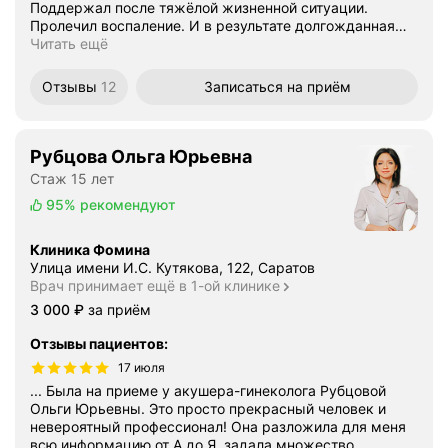
Поддержал после тяжёлой жизненной ситуации.
Пролечил воспаление. И в результате долгожданная
…
Читать ещё
Отзывы
12
Записаться
на приём
Рубцова Ольга Юрьевна
Стаж 15 лет
95%
рекомендуют
Клиника Фомина
Улица имени И.С. Кутякова, 122, Саратов
Врач принимает ещё в 1-ой клинике
Цена
3000
3 000
₽
за приём
Отзывы пациентов
:
17 июля
... Была на приеме у акушера-гинеколога Рубцовой
Ольги Юрьевны. Это просто прекрасный человек и
невероятный профессионал! Она разложила для меня
всю информацию от А до Я, задала множество