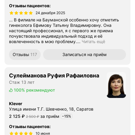
Отзывы пациентов
:
24 декабря 2025
... В филиале на Бауманской особенно хочу отметить
гинеколога Ефимову Татьяну Владимировну. Она
настоящий профессионал, я с первого же приема
почувствовала индивидуальный подход и её
вовлеченность в мою проблему....
Читать ещё
Отзывы
117
Записаться
на приём
Сулейманова Руфия Рафаиловна
Стаж 13 лет
100%
рекомендуют
Klever
Улица имени Т.Г. Шевченко, 18, Саратов
Цена
2125
2 125
₽
за приём
Цена
2500
−15%
2 500
₽
Скидка -15%
Отзывы пациентов
:
10 июня