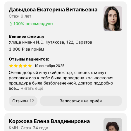
Давыдова Екатерина Витальевна
Стаж 9 лет
100%
рекомендуют
Клиника Фомина
Улица имени И.С. Кутякова, 122, Саратов
Цена
3000
3 000
₽
за приём
Отзывы пациентов
:
19 сентября 2025
Очень добрый и чуткий доктор, с первых минут
расположила к себе была проведена кольпоскопия,
процедура была безболезненной, доктор подробно
все
…
Читать ещё
Отзывы
12
Записаться
на приём
Коржова Елена Владимировна
КМН
Стаж 34 года