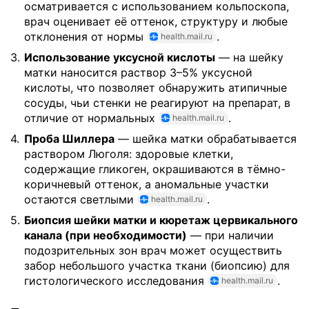
осматривается с использованием кольпоскопа,
врач оценивает её оттенок, структуру и любые
отклонения от нормы
.
health.mail.ru
Использование уксусной кислоты
— на шейку
матки наносится раствор 3–5% уксусной
кислоты, что позволяет обнаружить атипичные
сосуды, чьи стенки не реагируют на препарат, в
отличие от нормальных
.
health.mail.ru
Проба Шиллера
— шейка матки обрабатывается
раствором Люголя: здоровые клетки,
содержащие гликоген, окрашиваются в тёмно-
коричневый оттенок, а аномальные участки
остаются светлыми
.
health.mail.ru
Биопсия шейки матки и кюретаж цервикального
канала (при необходимости)
— при наличии
подозрительных зон врач может осуществить
забор небольшого участка ткани (биопсию) для
гистологического исследования
.
health.mail.ru