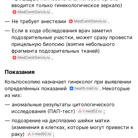
вводится только гинекологическое зеркало)
.
MedCentrServis.ru
Не требует анестезии
.
MedCentrServis.ru
Если в ходе обследования врач заметил
подозрительные участки, может сразу провести
прицельную биопсию (взятие небольшого
фрагмента подозрительных тканей)
.
MedCentrServis.ru
Показания
Кольпоскопию назначает гинеколог при выявлении
определённых показаний
. Некоторые
health.mail.ru
из них:
аномальные результаты цитологического
исследования (ПАП-тест)
;
l-med52.ru
подозрение на дисплазию шейки матки
(изменения в клетках, которые могут привести к
раку)
;
l-med52.ru