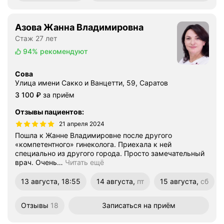
Азова Жанна Владимировна
Стаж 27 лет
94%
рекомендуют
Сова
Улица имени Сакко и Ванцетти, 59, Саратов
Цена
3100
3 100
₽
за приём
Отзывы пациентов
:
21 апреля 2024
Пошла к Жанне Владимировне после другого
«компетентного» гинеколога. Приехала к ней
специально из другого города. Просто замечательный
врач. Очень
…
Читать ещё
13 августа, 18:55
14 августа,
пт
15 августа,
сб
пятница
суббота
Отзывы
18
Записаться
на приём