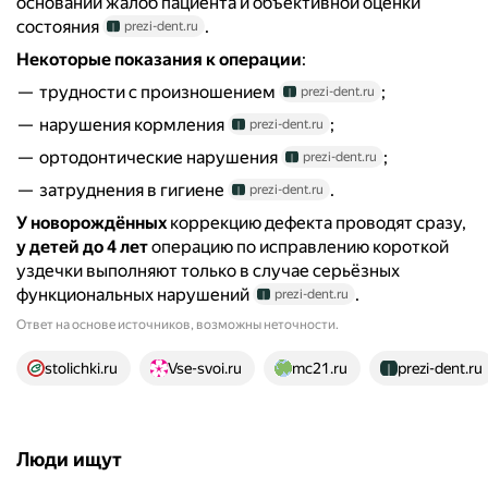
основании жалоб пациента и объективной оценки
состояния
.
prezi-dent.ru
Некоторые показания к операции
:
трудности с произношением
;
prezi-dent.ru
нарушения кормления
;
prezi-dent.ru
ортодонтические нарушения
;
prezi-dent.ru
затруднения в гигиене
.
prezi-dent.ru
У новорождённых
коррекцию дефекта проводят сразу,
у детей до 4 лет
операцию по исправлению короткой
уздечки выполняют только в случае серьёзных
функциональных нарушений
.
prezi-dent.ru
Ответ на основе источников, возможны неточности.
16 источников
stolichki.ru
Vse-svoi.ru
mc21.ru
prezi-dent.ru
Люди ищут