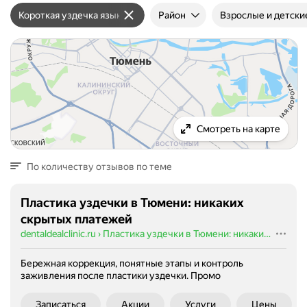
Короткая уздечка языка
Район
Взрослые и детски
Смотреть на карте
По количеству отзывов по теме
Пластика уздечки в Тюмени: никаких
скрытых платежей
dentaldealclinic.ru
›
Пластика уздечки в Тюмени: никаких скрытых платежей
Бережная коррекция, понятные этапы и контроль
заживления после пластики уздечки.
Промо
Записаться
Акции
Услуги
Цены