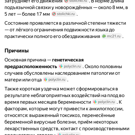
затрудняет его движения
. В норме длина
stolichki.ru
подъязычной связки у новорождённых — около 8 мм, в
5 лет — более 17 мм
.
stolichki.ru
Состояние проявляется в различной степени тяжести
— от лёгкого ограничения подвижности языка до
практически полного его обездвиживания
.
mc21.ru
Причины
Основная причина —
генетическая
предрасположенность
. Около половины
polyclin.ru
случаев обусловлены наследованием патологии от
матери или отца
.
polyclin.ru
Также короткая уздечка может сформироваться в
результате неблагоприятных воздействий на плод во
время первых месяцев беременности
. К
polyclin.ru
факторам, которые могут привести к анкилоглоссии,
относятся: выраженный токсикоз, перенесённые
беременной вирусные болезни, приём некоторых
лекарственных средств, контакт с производственными
polyclin.ru