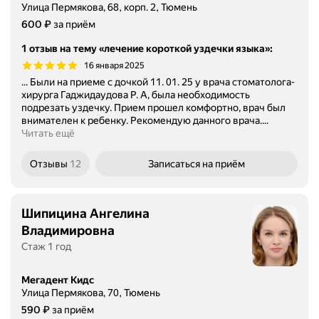
Улица Пермякова, 68, корп. 2, Тюмень
Цена
₽
600
за приём
1 отзыв на тему «лечение короткой уздечки языка»
:
16 января 2025
... Были на приеме с дочкой 11. 01. 25 у врача стоматолога-
хирурга Гаджидаудова Р. А, была необходимость
подрезать уздечку. Прием прошел комфортно, врач был
внимателен к ребенку. Рекомендую данного врача....
Читать ещё
Отзывы
12
Записаться
на приём
Шипицина Ангелина
Владимировна
Стаж 1 год
Мегадент Кидс
Улица Пермякова, 70, Тюмень
Цена
₽
590
за приём