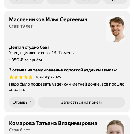
Масленников Илья Сергеевич
Стаж 19 лет
Дентал студио Сева
Улица Циолковского, 13, Тюмень
Цена
1350
₽
1 350
за приём
2 отзыва на тему «лечение короткой уздечки языка»
:
16 ноября 2025
Надо было подрезать уздечку 4-летней дочке, все прошло
хорошо.
Отзывы
4
Записаться
на приём
Комарова Татьяна Владимировна
Стаж 6 лет