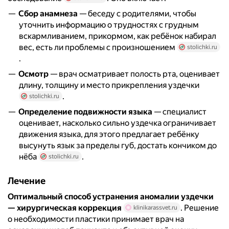
Сбор анамнеза
— беседу с родителями, чтобы
уточнить информацию о трудностях с грудным
вскармливанием, прикормом, как ребёнок набирал
вес, есть ли проблемы с произношением
stolichki.ru
.
Осмотр
— врач осматривает полость рта, оценивает
длину, толщину и место прикрепления уздечки
.
stolichki.ru
Определение подвижности языка
— специалист
оценивает, насколько сильно уздечка ограничивает
движения языка, для этого предлагает ребёнку
высунуть язык за пределы губ, достать кончиком до
нёба
.
stolichki.ru
Лечение
Оптимальный способ устранения аномалии уздечки
— хирургическая коррекция
. Решение
klinikarassvet.ru
о необходимости пластики принимает врач на