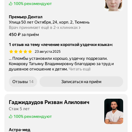
100%
рекомендуют
Премьер Дентал
Улица 50 лет Октября, 24, корп. 2, Тюмень
Врач принимает ещё в 2-х клиниках
Цена
₽
450
за приём
1 отзыв на тему «лечение короткой уздечки языка»
:
23 августа 2025
... Пломбы установили хорошо, уздечку подрезали.
Комарову Татьяну Владимировну благодарю за труд и
душевное отношение к детям.
Читать ещё
Отзывы
14
Записаться
на приём
Гаджидаудов Ризван Алилович
Стаж 5 лет
100%
рекомендуют
Астра-мед