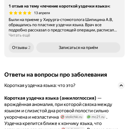
1 отзыв на тему «лечение короткой уздечки языка»
:
13 апреля
Были на приеме у Хирурга-стомотолога Шипицина А.В,
обращались по пластике уздечки языка. Врач все
подробно рассказал о предстоящей операции, расписал
…
Читать ещё
Отзывы
2
Записаться
на приём
Ответы на вопросы про заболевания
Короткая уздечка языка: что это?
Короткая уздечка языка (анкилоглоссия)
—
врождённая аномалия, при которой связка между
языком и слизистой дна ротовой полости сильно
укорочена и неэластична
.
stolichki.ru
mc21.ru
Уздечка крепится ближе к кончику языка, что