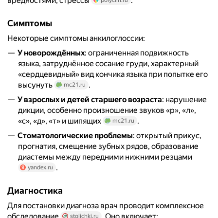
вредностями, стрессы
.
Симптомы
Некоторые симптомы анкилоглоссии:
У новорождённых
: ограниченная подвижность
языка, затруднённое сосание груди, характерный
«сердцевидный» вид кончика языка при попытке его
высунуть
.
mc21.ru
У взрослых и детей старшего возраста
: нарушение
дикции, особенно произношение звуков «р», «л»,
«с», «д», «т» и шипящих
.
mc21.ru
Стоматологические проблемы
: открытый прикус,
прогнатия, смещение зубных рядов, образование
диастемы между передними нижними резцами
.
yandex.ru
Диагностика
Для постановки диагноза врач проводит комплексное
обследование
. Оно включает:
stolichki.ru