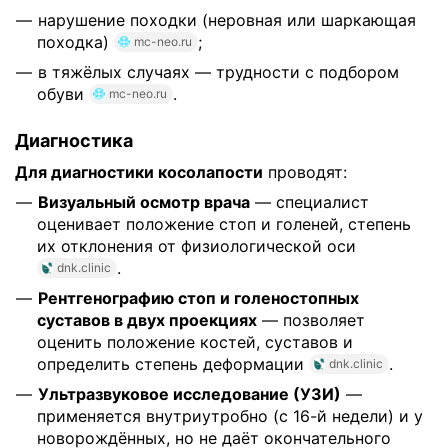
нарушение походки (неровная или шаркающая
походка)
;
mc-neo.ru
в тяжёлых случаях — трудности с подбором
обуви
.
mc-neo.ru
Диагностика
Для диагностики косолапости
проводят:
Визуальный осмотр врача
— специалист
оценивает положение стоп и голеней, степень
их отклонения от физиологической оси
.
dnk.clinic
Рентгенографию стоп и голеностопных
суставов в двух проекциях
— позволяет
оценить положение костей, суставов и
определить степень деформации
.
dnk.clinic
Ультразвуковое исследование (УЗИ)
—
применяется внутриутробно (с 16-й недели) и у
новорождённых, но не даёт окончательного