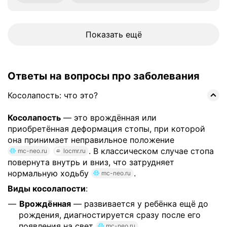
Показать ещё
Ответы на вопросы про заболевания
Косолапость: что это?
Косолапость
— это врождённая или
приобретённая деформация стопы, при которой
она принимает неправильное положение
. В классическом случае стопа
mc-neo.ru
locmr.ru
повернута внутрь и вниз, что затрудняет
нормальную ходьбу
.
mc-neo.ru
Виды косолапости
:
Врождённая
— развивается у ребёнка ещё до
рождения, диагностируется сразу после его
появления на свет
.
mc-neo.ru