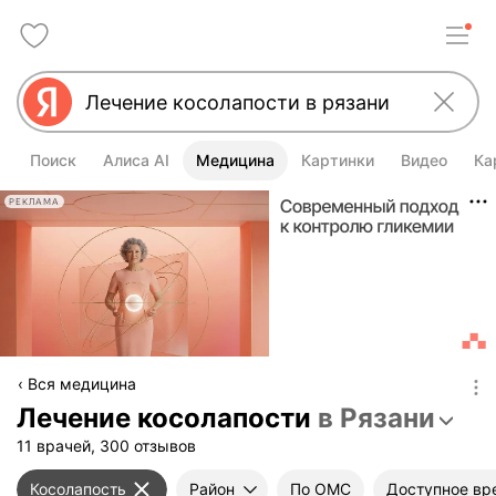
Поиск
Алиса AI
Медицина
Картинки
Видео
Ка
РЕКЛАМА
Вся медицина
Лечение косолапости
в Рязани
11 врачей, 300 отзывов
Косолапость
Район
По ОМС
Доступное вр