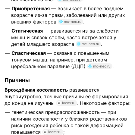
Приобретённая
— возникает в более позднем
возрасте из-за травм, заболеваний или других
внешних факторов
.
mc-neo.ru
Статическая
— развивается из-за слабости
мышц и связок стопы, часто встречается у
детей младшего возраста
.
mc-neo.ru
Спастическая
— связана с повышенным
тонусом мышц, например, при детском
церебральном параличе (ДЦП)
.
mc-neo.ru
Причины
Врождённая косолапость
развивается
внутриутробно, точные причины её формирования
до конца не изучены
. Некоторые факторы:
locmr.ru
генетическая предрасположенность — при
наличии косолапости у близких родственников
риск рождения ребёнка с такой деформацией
повышается
;
locmr.ru