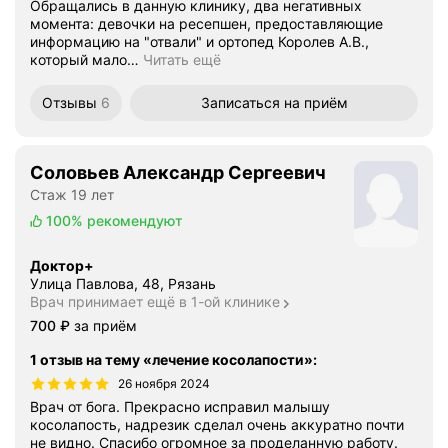
Обращались в данную клинику, два негативных
момента: девочки на ресепшен, предоставляющие
информацию на "отвали" и ортопед Королев А.В.,
который мало
…
Читать ещё
Отзывы
6
Записаться
на приём
Соловьев Александр Сергеевич
Стаж 19 лет
100%
рекомендуют
Доктор+
Улица Павлова, 48, Рязань
Врач принимает ещё в 1-ой клинике
Цена
700
₽
за приём
1 отзыв на тему «лечение косолапости»
:
26 ноября 2024
Врач от бога. Прекрасно исправил малышу
косолапость, надрезик сделал очень аккуратно почти
не видно. Спасибо огромное за проделанную работу.