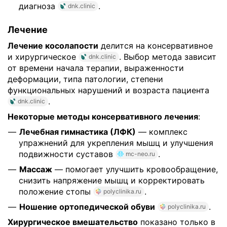
диагноза
.
dnk.clinic
Лечение
Лечение косолапости
делится на консервативное
и хирургическое
. Выбор метода зависит
dnk.clinic
от времени начала терапии, выраженности
деформации, типа патологии, степени
функциональных нарушений и возраста пациента
.
dnk.clinic
Некоторые методы консервативного лечения
:
Лечебная гимнастика (ЛФК)
— комплекс
упражнений для укрепления мышц и улучшения
подвижности суставов
.
mc-neo.ru
Массаж
— помогает улучшить кровообращение,
снизить напряжение мышц и корректировать
положение стопы
.
polyclinika.ru
Ношение ортопедической обуви
.
polyclinika.ru
Хирургическое вмешательство
показано только в