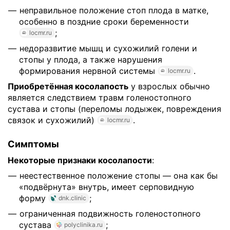
неправильное положение стоп плода в матке,
особенно в поздние сроки беременности
;
locmr.ru
недоразвитие мышц и сухожилий голени и
стопы у плода, а также нарушения
формирования нервной системы
.
locmr.ru
Приобретённая косолапость
у взрослых обычно
является следствием травм голеностопного
сустава и стопы (переломы лодыжек, повреждения
связок и сухожилий)
.
locmr.ru
Симптомы
Некоторые признаки косолапости
:
неестественное положение стопы — она как бы
«подвёрнута» внутрь, имеет серповидную
форму
;
dnk.clinic
ограниченная подвижность голеностопного
сустава
;
polyclinika.ru