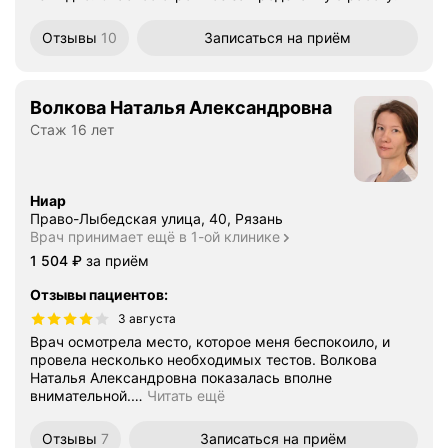
Отзывы
10
Записаться
на приём
Волкова Наталья Александровна
Стаж 16 лет
Ниар
Право-Лыбедская улица, 40, Рязань
Врач принимает ещё в 1-ой клинике
Цена
1504
1 504
₽
за приём
Отзывы пациентов
:
3 августа
Врач осмотрела место, которое меня беспокоило, и
провела несколько необходимых тестов. Волкова
Наталья Александровна показалась вполне
внимательной.
…
Читать ещё
Отзывы
7
Записаться
на приём