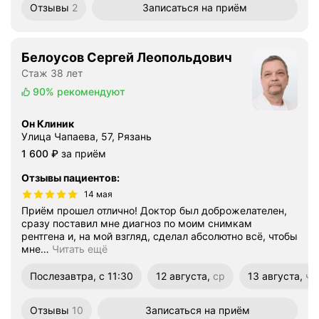
Отзывы
2
Записаться
на приём
Белоусов Сергей Леопольдович
Стаж 38 лет
90%
рекомендуют
Он Клиник
Улица Чапаева, 57, Рязань
Цена
1600
1 600
₽
за приём
Отзывы пациентов
:
14 мая
Приём прошел отлично! Доктор был доброжелателен,
сразу поставил мне диагноз по моим снимкам
рентгена и, на мой взгляд, сделал абсолютно всё, чтобы
мне
…
Читать ещё
Послезавтра, с 11:30
12 августа,
ср
13 августа,
чт
среда
четверг
Отзывы
10
Записаться
на приём