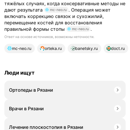
тяжёлых случаях, когда консервативные методы не
дают результата
. Операция может
mc-neo.ru
включать коррекцию связок и сухожилий,
перемещение костей для восстановления
правильной формы стопы
.
mc-neo.ru
Ответ на основе источников, возможны неточности.
15 источников
mc-neo.ru
orteka.ru
banetsky.ru
doct.ru
Люди ищут
Ортопеды в Рязани
Врачи в Рязани
Лечение плоскостопия в Рязани