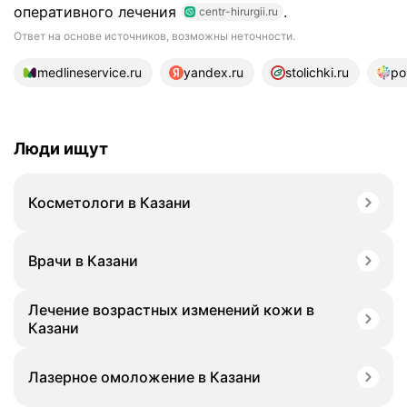
оперативного лечения
.
centr-hirurgii.ru
Ответ на основе источников, возможны неточности.
11 источников
medlineservice.ru
yandex.ru
stolichki.ru
po
Люди ищут
Косметологи в Казани
Врачи в Казани
Лечение возрастных изменений кожи в
Казани
Лазерное омоложение в Казани