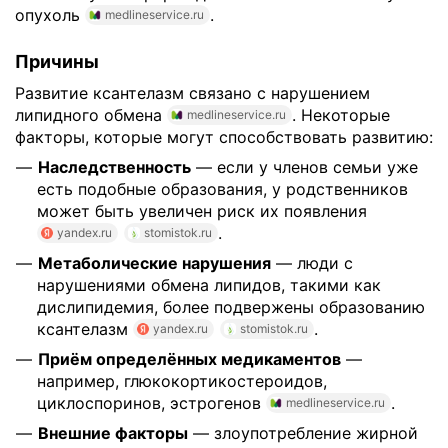
опухоль
.
medlineservice.ru
Причины
Развитие ксантелазм связано с нарушением
липидного обмена
. Некоторые
medlineservice.ru
факторы, которые могут способствовать развитию:
Наследственность
— если у членов семьи уже
есть подобные образования, у родственников
может быть увеличен риск их появления
.
yandex.ru
stomistok.ru
Метаболические нарушения
— люди с
нарушениями обмена липидов, такими как
дислипидемия, более подвержены образованию
ксантелазм
.
yandex.ru
stomistok.ru
Приём определённых медикаментов
—
например, глюкокортикостероидов,
циклоспоринов, эстрогенов
.
medlineservice.ru
Внешние факторы
— злоупотребление жирной