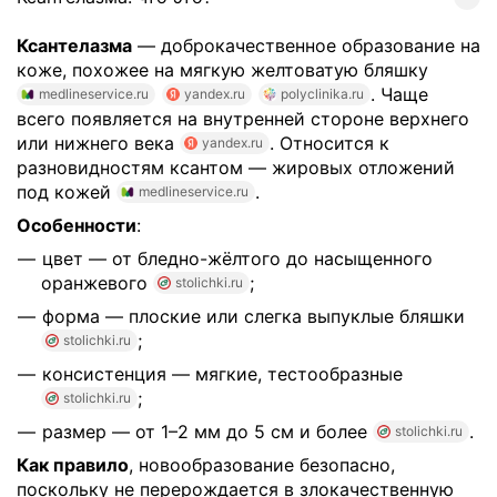
Ксантелазма
— доброкачественное образование на
коже, похожее на мягкую желтоватую бляшку
. Чаще
medlineservice.ru
yandex.ru
polyclinika.ru
всего появляется на внутренней стороне верхнего
или нижнего века
. Относится к
yandex.ru
разновидностям ксантом — жировых отложений
под кожей
.
medlineservice.ru
Особенности
:
цвет — от бледно-жёлтого до насыщенного
оранжевого
;
stolichki.ru
форма — плоские или слегка выпуклые бляшки
;
stolichki.ru
консистенция — мягкие, тестообразные
;
stolichki.ru
размер — от 1–2 мм до 5 см и более
.
stolichki.ru
Как правило
, новообразование безопасно,
поскольку не перерождается в злокачественную