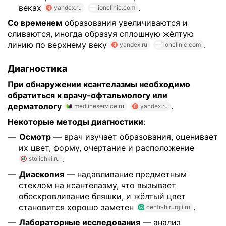
веках
.
yandex.ru
ionclinic.com
Со временем
образования увеличиваются и
сливаются, иногда образуя сплошную жёлтую
линию по верхнему веку
.
yandex.ru
ionclinic.com
Диагностика
При обнаружении ксантелазмы необходимо
обратиться к врачу-офтальмологу или
дерматологу
.
medlineservice.ru
yandex.ru
Некоторые методы диагностики
:
Осмотр
— врач изучает образования, оценивает
их цвет, форму, очертание и расположение
.
stolichki.ru
Диаскопия
— надавливание предметным
стеклом на ксантелазму, что вызывает
обескровливание бляшки, и жёлтый цвет
становится хорошо заметен
.
centr-hirurgii.ru
Лабораторные исследования
— анализ