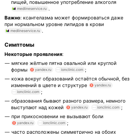
пищей, повышенное употребление алкоголя
.
medlineservice.ru
Важно
: ксантелазма может формироваться даже
при нормальном уровне липидов в крови
.
medlineservice.ru
Симптомы
Некоторые проявления
:
мягкие жёлтые пятна овальной или круглой
формы
;
yandex.ru
ionclinic.com
кожа вокруг образований остаётся обычной, без
изменений в цвете и структуре
yandex.ru
;
ionclinic.com
образования бывают разного размера, немного
выступают над кожей
;
yandex.ru
ionclinic.com
при прикосновении не вызывают боли
;
yandex.ru
ionclinic.com
часто расположены симметрично на обоих