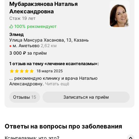
Мубаракзянова Наталья
Александровна
Стаж 19 лет
100%
рекомендуют
Элмед
Улица Мансура Хасанова, 13, Казань
Метро м. Аметьево Расстояние 2,62 км
м. Аметьево
2,62 км
Цена
3000
3 000
₽
за приём
1 отзыв на тему «лечение ксантелазмы»
:
18 марта 2025
... рекомендую клинику и врача Наталью
Александровну.
Читать ещё
Отзывы
15
Записаться
на приём
Ответы на вопросы про заболевания
Ксантелазма: что это?