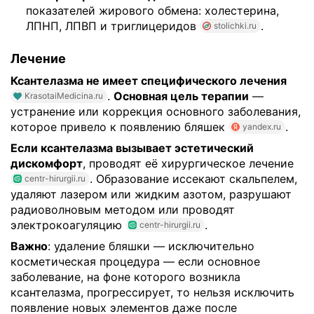
показателей жирового обмена: холестерина,
ЛПНП, ЛПВП и триглицеридов
.
stolichki.ru
Лечение
Ксантелазма не имеет специфического лечения
.
Основная цель терапии
—
KrasotaiMedicina.ru
устранение или коррекция основного заболевания,
которое привело к появлению бляшек
.
yandex.ru
Если ксантелазма вызывает эстетический
дискомфорт
, проводят её хирургическое лечение
. Образование иссекают скальпелем,
centr-hirurgii.ru
удаляют лазером или жидким азотом, разрушают
радиоволновым методом или проводят
электрокоагуляцию
.
centr-hirurgii.ru
Важно
: удаление бляшки — исключительно
косметическая процедура — если основное
заболевание, на фоне которого возникла
ксантелазма, прогрессирует, то нельзя исключить
появление новых элементов даже после