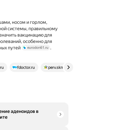
шами, носом и горлом,
ной системы, правильному
значить вакцинацию для
болеваний, особенно для
ных путей
.
eurodon61.ru
ru
fdoctor.ru
perv.skmed-mc.ru
clinica.samsmu.ru
ение аденоидов в
ите