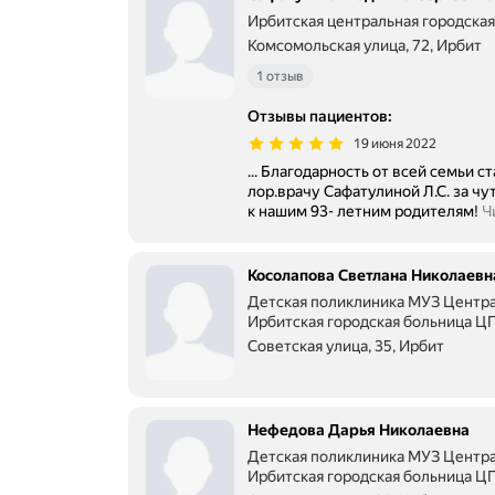
Ирбитская центральная городская
Комсомольская улица, 72, Ирбит
1 отзыв
Отзывы пациентов
:
19 июня 2022
... Благодарность от всей семьи с
лор.врачу Сафатулиной Л.С. за ч
к нашим 93- летним родителям!
Ч
Косолапова Светлана Николаевн
Детская поликлиника МУЗ Центр
Ирбитская городская больница Ц
Советская улица, 35, Ирбит
Нефедова Дарья Николаевна
Детская поликлиника МУЗ Центр
Ирбитская городская больница Ц