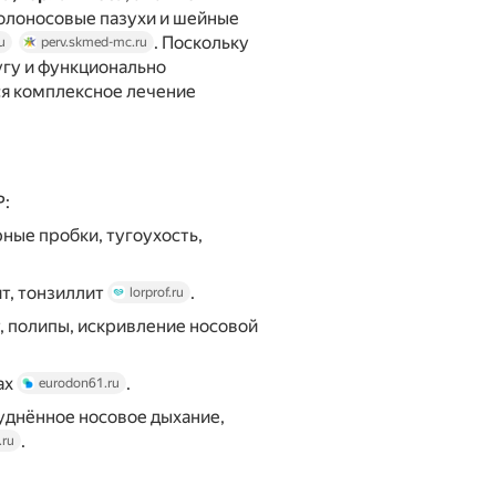
колоносовые пазухи и шейные
. Поскольку
u
perv.skmed-mc.ru
угу и функционально
ся комплексное лечение
Р:
ерные пробки, тугоухость,
ит, тонзиллит
.
lorprof.ru
т, полипы, искривление носовой
ах
.
eurodon61.ru
руднённое носовое дыхание,
.
.ru