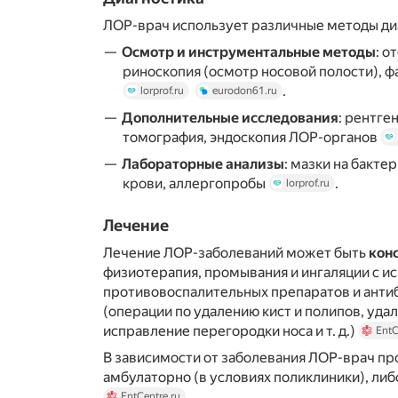
ЛОР-врач использует различные методы ди
Осмотр и инструментальные методы
: о
риноскопия (осмотр носовой полости), ф
.
lorprof.ru
eurodon61.ru
Дополнительные исследования
: рентге
томография, эндоскопия ЛОР-органов
Лабораторные анализы
: мазки на бакте
крови, аллергопробы
.
lorprof.ru
Лечение
Лечение ЛОР-заболеваний может быть
кон
физиотерапия, промывания и ингаляции с и
противовоспалительных препаратов и анти
(операции по удалению кист и полипов, уда
исправление перегородки носа и т. д.)
EntC
В зависимости от заболевания ЛОР-врач пр
амбулаторно (в условиях поликлиники), либ
.
EntCentre.ru