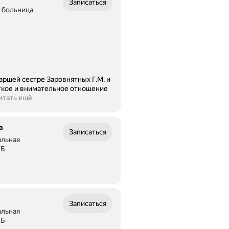
Записаться
 больница
таршей сестре Заровнятных Г.М. и
уткое и внимательное отношение
итать ещё
а
Записаться
альная
ГБ
Записаться
альная
ГБ