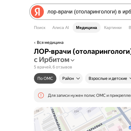
Поиск
Алиса AI
Медицина
Медицина
Картинки
Вся медицина
ЛОР-врачи (отоларингологи
с Ирбитом
5 врачей, 6 отзывов
По ОМС
Район
Взрослые и детские
Для записи нужен полис ОМС и прикрепле