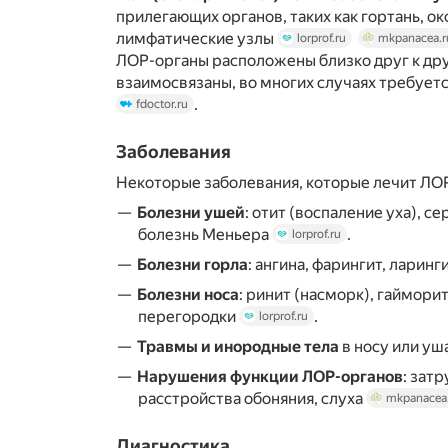
прилегающих органов, таких как гортань, о
лимфатические узлы
lorprof.ru
mkpanacea.r
ЛОР-органы расположены близко друг к др
взаимосвязаны, во многих случаях требует
.
fdoctor.ru
Заболевания
Некоторые заболевания, которые лечит ЛО
Болезни ушей
: отит (воспаление уха), с
болезнь Меньера
.
lorprof.ru
Болезни горла
: ангина, фарингит, ларинг
Болезни носа
: ринит (насморк), гаймори
перегородки
.
lorprof.ru
Травмы и инородные тела
в носу или уш
Нарушения функции ЛОР-органов
: зат
расстройства обоняния, слуха
mkpanacea
Диагностика