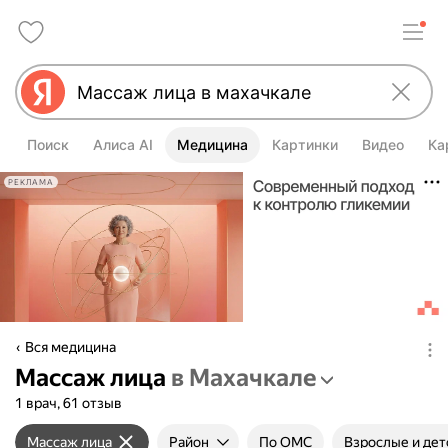
Поиск
Алиса AI
Медицина
Картинки
Видео
Ка
РЕКЛАМА
Вся медицина
Массаж лица
в Махачкале
1 врач, 61 отзыв
Массаж лица
Район
По ОМС
Взрослые и дет