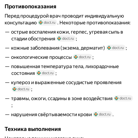
Противопоказания
Перед процедурой врач проводит индивидуальную
консультацию
. Некоторые противопоказания:
doct.ru
острые воспаления кожи, герпес, угревая сыпь в
стадии обострения
;
doct.ru
кожные заболевания (экзема, дерматит)
;
doct.ru
онкологические процессы
;
doct.ru
повышенная температура тела, лихорадочные
состояния
;
doct.ru
купероз и выраженные сосудистые проявления
;
doct.ru
травмы, ожоги, ссадины в зоне воздействия
doct.ru
;
нарушения свёртываемости крови
.
doct.ru
Техника выполнения