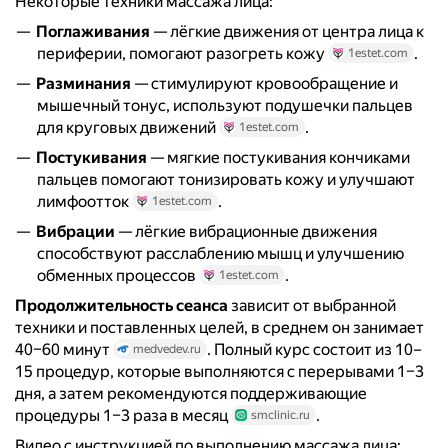
Некоторые техники массажа лица:
Поглаживания
— лёгкие движения от центра лица к
периферии, помогают разогреть кожу
.
1estet.com
Разминания
— стимулируют кровообращение и
мышечный тонус, используют подушечки пальцев
для круговых движений
.
1estet.com
Постукивания
— мягкие постукивания кончиками
пальцев помогают тонизировать кожу и улучшают
лимфоотток
.
1estet.com
Вибрации
— лёгкие вибрационные движения
способствуют расслаблению мышц и улучшению
обменных процессов
.
1estet.com
Продолжительность сеанса
зависит от выбранной
техники и поставленных целей, в среднем он занимает
40–60 минут
. Полный курс состоит из 10–
medvedev.ru
15 процедур, которые выполняются с перерывами 1–3
дня, а затем рекомендуются поддерживающие
процедуры 1–3 раза в месяц
.
smclinic.ru
Видео с инструкцией по выполнению массажа лица: