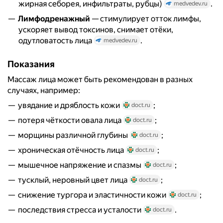
жирная себорея, инфильтраты, рубцы)
.
medvedev.ru
Лимфодренажный
— стимулирует отток лимфы,
ускоряет вывод токсинов, снимает отёки,
одутловатость лица
.
medvedev.ru
Показания
Массаж лица может быть рекомендован в разных
случаях, например:
увядание и дряблость кожи
;
doct.ru
потеря чёткости овала лица
;
doct.ru
морщины различной глубины
;
doct.ru
хроническая отёчность лица
;
doct.ru
мышечное напряжение и спазмы
;
doct.ru
тусклый, неровный цвет лица
;
doct.ru
снижение тургора и эластичности кожи
;
doct.ru
последствия стресса и усталости
.
doct.ru