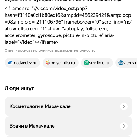
<iframe src="//vk.com/video_ext.php?
hash=f3110a0d1b80edf6&amp;id=456239421&amp;loop
=0&amp;oid=-211106796" frameborder="0" scrolling="no"
allowfullscreen="1" allow="autoplay; fullscreen;
accelerometer; gyroscope; picture-in-picture" aria-
label="Video"></iframe>
Ответ на основе источников, возможны неточности.
20 источников
medvedev.ru
polyclinika.ru
smclinic.ru
viterra
Люди ищут
Косметологи в Махачкале
Врачи в Махачкале