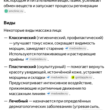
кислородом и питательными веществами, усиливает
обмен веществ и запускает процессы регенерации
.
smclinic.ru
Виды
Некоторые виды массажа лица:
Классический
(гигиенический, профилактический)
— улучшает тонус кожи, сокращает видимость
морщин, замедляет старение
.
medvedev.ru
Используются поглаживающие и растирающие
приёмы
.
medvedev.ru
Пластический
(скульптурный) — помогает вернуть
красоту увядающей, истончённой коже, устраняет
морщины и складки
.
medvedev.ru
goldapple.ru
Предусматривает интенсивное воздействие,
прижимающие и ритмичные движения по
массажным линиям
.
medvedev.ru
Лечебный
— назначается при определённых
дерматологических заболеваниях (угревая сыпь,