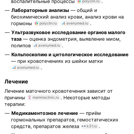
воспалительные процессы
.
polyclin.ru
Лабораторные анализы
— общий и
биохимический анализ крови, анализ крови на
гормоны
.
polyclin.ru
avenumed.ru
Ультразвуковое исследование органов малого
таза
— оценка эндометрия, выявление миом,
полипов
.
avenumed.ru
Кольпоскопию и цитологическое исследование
— при кровотечениях из шейки матки
.
avenumed.ru
Лечение
Лечение маточного кровотечения зависит от
причины
. Некоторые методы
mammaclinic.ru
терапии:
Медикаментозное лечение
— приём
гормональных препаратов, гемостатических
средств, препаратов железа
.
k31.ru