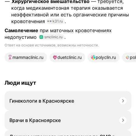
Хирургическое вмешательство
— требуется,
когда медикаментозная терапия оказывается
неэффективной или есть органические причины
кровотечения
.
k31.ru
Самолечение
при маточных кровотечениях
недопустимо
.
smclinic.ru
Ответ на основе источников, возможны неточности.
17 источников
mammaclinic.ru
duetclinic.ru
polyclin.ru
pol
Люди ищут
Гинекологи в Красноярске
Врачи в Красноярске