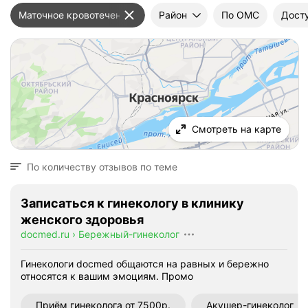
Маточное кровотечение
Район
По ОМС
Дост
Смотреть на карте
По количеству отзывов по теме
Записаться к гинекологу в клинику
женского здоровья
docmed.ru
›
Бережный-гинеколог
Гинекологи docmed общаются на равных и бережно
относятся к вашим эмоциям.
Промо
Приём гинеколога от 7500р.
Акушер-гинеколог