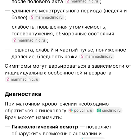
после полового акта
;
mammaclinic.ru
удлинение менструального периода (неделя и
более)
;
mammaclinic.ru
слабость, повышенная утомляемость,
головокружения, обморочные состояния
;
mammaclinic.ru
тошнота, слабый и частый пульс, пониженное
давление, бледность кожи
.
mammaclinic.ru
Симптомы могут варьироваться в зависимости от
индивидуальных особенностей и возраста
.
mammaclinic.ru
Диагностика
При маточном кровотечении необходимо
обратиться к гинекологу
.
polyclin.ru
smclinic.ru
Врач может назначить:
Гинекологический осмотр
— позволяет
обнаружить возможные аномалии и