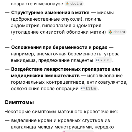
возрасте и менопаузе
.
doct.ru
Структурные изменения в матке
— миомы
(доброкачественные опухоли), полипы
эндометрия, гиперплазия эндометрия
(утолщение слизистой оболочки матки)
doct.ru
.
Осложнения при беременности и родах
—
например, внематочная беременность, угроза
выкидыша, предлежание плаценты
.
k31.ru
Воздействие лекарственных препаратов или
медицинских вмешательств
— использование
гормональных контрацептивов, антикоагулянтов,
осложнения после операций
.
k31.ru
Симптомы
Некоторые симптомы маточного кровотечения:
выделение крови и кровяных сгустков из
влагалища между менструациями, нередко —