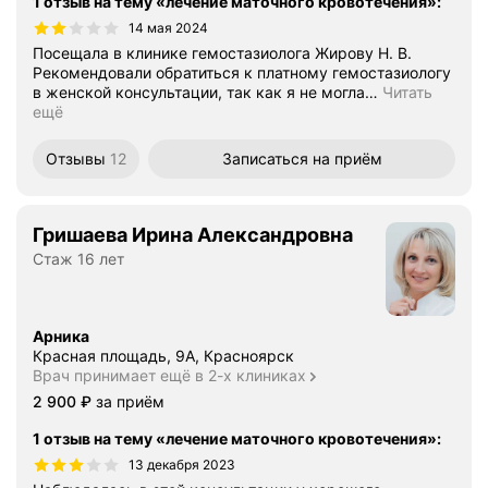
1 отзыв на тему «лечение маточного кровотечения»
:
14 мая 2024
Посещала в клинике гемостазиолога Жирову Н. В.
Рекомендовали обратиться к платному гемостазиологу
в женской консультации, так как я не могла
…
Читать
ещё
Отзывы
12
Записаться
на приём
Гришаева Ирина Александровна
Стаж 16 лет
Арника
Красная площадь, 9А, Красноярск
Врач принимает ещё в 2-х клиниках
Цена
2900
2 900
₽
за приём
1 отзыв на тему «лечение маточного кровотечения»
:
13 декабря 2023