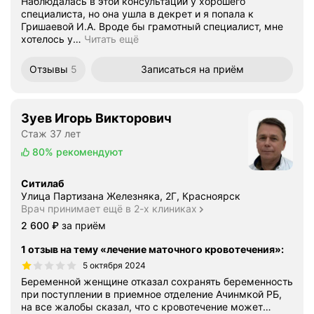
Наблюдалась в этой консультации у хорошего
специалиста, но она ушла в декрет и я попала к
Гришаевой И.А. Вроде бы грамотный специалист, мне
хотелось у
…
Читать ещё
Отзывы
5
Записаться
на приём
Зуев Игорь Викторович
Стаж 37 лет
80%
рекомендуют
Ситилаб
Улица Партизана Железняка, 2Г, Красноярск
Врач принимает ещё в 2-х клиниках
Цена
2600
2 600
₽
за приём
1 отзыв на тему «лечение маточного кровотечения»
:
5 октября 2024
Беременной женщине отказал сохранять беременность
при поступлении в приемное отделение Ачинмкой РБ,
на все жалобы сказал, что с кровотечение может
…