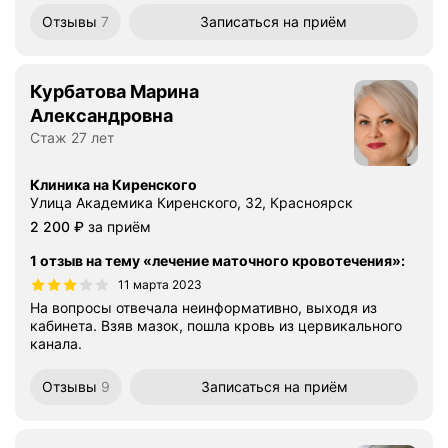
Отзывы
7
Записаться
на приём
Курбатова Марина
Александровна
Стаж 27 лет
Клиника на Киренского
Улица Академика Киренского, 32, Красноярск
Цена
2200
2 200
₽
за приём
1 отзыв на тему «лечение маточного кровотечения»
:
11 марта 2023
На вопросы отвечала неинформативно, выходя из
кабинета. Взяв мазок, пошла кровь из цервикального
канала.
Отзывы
9
Записаться
на приём