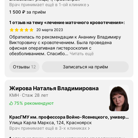
Врач принимает ещё в 1-ой клинике
Цена
1500
1 500
₽
за приём
1 отзыв на тему «лечение маточного кровотечения»
:
20 марта 2023
Обратилась по рекомендации к Ананину Владимиру
Викторовичу с кровотечением. Была проведена
офисная оперативная гистероскопия с
обезболиванием. Спасибо
…
Читать ещё
Отзывы
12
Записаться
на приём
Жирова Наталья Владимировна
КМН
Стаж 28 лет
75%
рекомендуют
КрасГМУ им. профессора Войно-Ясенецкого, университетская клиника
Улица Карла Маркса, 124, Красноярск
Врач принимает ещё в 3-х клиниках