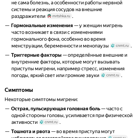
не сама болезнь, а особенности работы нервной
системы и реакция сосудов на внешние
раздражители
.
mrtshka.ru
Гормональные изменения
— у женщин мигрень
часто возникает в связи с изменениями
гормонального фона, особенно во время
менструации, беременности и менопаузы
.
cnmt.ru
Триггерные факторы
— определённые внешние и
внутренние факторы, которые могут вызывать
приступы мигрени, например стресс, изменения
погоды, яркий свет или громкие звуки
.
cnmt.ru
Симптомы
Некоторые симптомы мигрени:
Острая, пульсирующая головная боль
— часто с
одной стороны головы, усиливается при физической
активности
.
cnmt.ru
Тошнота и рвота
— во время приступа могут
cnmt.ru