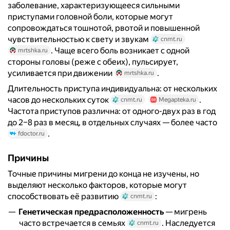
заболевание, характеризующееся сильными
приступами головной боли, которые могут
сопровождаться тошнотой, рвотой и повышенной
чувствительностью к свету и звукам
cnmt.ru
. Чаще всего боль возникает с одной
mrtshka.ru
стороны головы (реже с обеих), пульсирует,
усиливается при движении
.
mrtshka.ru
Длительность приступа индивидуальна: от нескольких
часов до нескольких суток
.
cnmt.ru
Megapteka.ru
Частота приступов различна: от одного-двух раз в год
до 2–8 раз в месяц, в отдельных случаях — более часто
.
fdoctor.ru
Причины
Точные причины мигрени до конца не изучены, но
выделяют несколько факторов, которые могут
способствовать её развитию
:
cnmt.ru
Генетическая предрасположенность
— мигрень
часто встречается в семьях
. Наследуется
cnmt.ru