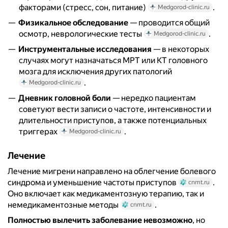
факторами (стресс, сон, питание)
.
Medgorod-clinic.ru
Физикальное обследование
— проводится общий
осмотр, неврологические тесты
.
Medgorod-clinic.ru
Инструментальные исследования
— в некоторых
случаях могут назначаться МРТ или КТ головного
мозга для исключения других патологий
.
Medgorod-clinic.ru
Дневник головной боли
— нередко пациентам
советуют вести записи о частоте, интенсивности и
длительности приступов, а также потенциальных
триггерах
.
Medgorod-clinic.ru
Лечение
Лечение мигрени направлено на облегчение болевого
синдрома и уменьшение частоты приступов
.
cnmt.ru
Оно включает как медикаментозную терапию, так и
немедикаментозные методы
.
cnmt.ru
Полностью вылечить заболевание невозможно
, но