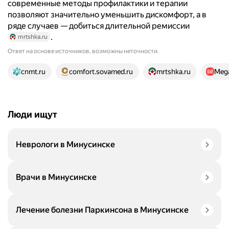
современные методы профилактики и терапии
позволяют значительно уменьшить дискомфорт, а в
ряде случаев — добиться длительной ремиссии
.
mrtshka.ru
Ответ на основе источников, возможны неточности.
18 источников
cnmt.ru
comfort.sovamed.ru
mrtshka.ru
Mega
Люди ищут
Неврологи в Минусинске
Врачи в Минусинске
Лечение болезни Паркинсона в Минусинске