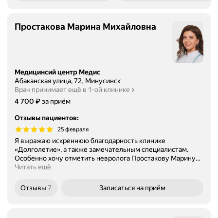
Простакова Марина Михайловна
Медицинсий центр Медис
Абаканская улица, 72, Минусинск
Врач принимает ещё в 1-ой клинике
Цена
4700
₽
4 700
за приём
Отзывы пациентов
:
25 февраля
Я выражаю искреннюю благодарность клинике
«Долголетие», а также замечательным специалистам.
Особенно хочу отметить невролога Простакову Марину
…
Читать ещё
Отзывы
7
Записаться
на приём