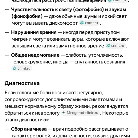
наблюдаться расстройства пищеварения
.
Чувствительность к свету (фотофобия) и звукам
(фонофобия)
— даже обычные шумы и яркий свет
могут вызывать дискомфорт
.
cnmt.ru
Нарушения зрения
— иногда перед приступом
мигрени могут возникать ауры, которые включают
вспышки света или замутнённое зрение
.
cnmt.ru
Общее недомогание
— слабость, утомляемость,
головокружение, иногда — спутанность сознания
.
cnmt.ru
Диагностика
Если головные боли возникают регулярно,
сопровождаются дополнительными симптомами и
мешают нормальному образу жизни, рекомендуется
обратиться к неврологу
. Некоторые
Medgorod-clinic.ru
этапы диагностики:
Сбор анамнеза
— врач подробно расспрашивает о
характере болей, их длительности, связи с другими