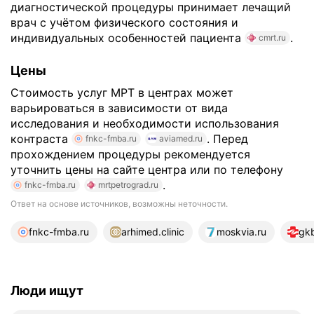
диагностической процедуры принимает лечащий
врач с учётом физического состояния и
индивидуальных особенностей пациента
.
cmrt.ru
Цены
Стоимость услуг МРТ в центрах может
варьироваться в зависимости от вида
исследования и необходимости использования
контраста
. Перед
fnkc-fmba.ru
aviamed.ru
прохождением процедуры рекомендуется
уточнить цены на сайте центра или по телефону
.
fnkc-fmba.ru
mrtpetrograd.ru
Ответ на основе источников, возможны неточности.
22 источника
fnkc-fmba.ru
arhimed.clinic
moskvia.ru
gkb
Люди ищут