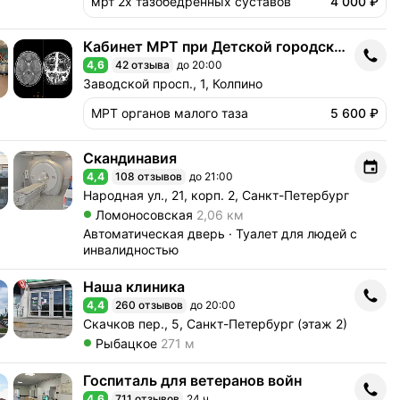
мрт 2х тазобедренных суставов
4 000 ₽
Кабинет МРТ при Детской городской больнице № 22
Кабинет МРТ при Детской городской больнице № 22
4,6
42 отзыва
до 20:00
Рейтинг 4,6 из 5
Адрес: Заводской просп., 1, Колпино .
Заводской просп., 1, Колпино
МРТ органов малого таза
5 600 ₽
Скандинавия
Скандинавия
4,4
108 отзывов
до 21:00
Рейтинг 4,4 из 5
Адрес: Народная ул., 21, корп. 2, Санкт-Петербург 
Народная ул., 21, корп. 2, Санкт-Петербург
Метро Ломоносовская Расстояние 2,06 км
Ломоносовская
2,06 км
Автоматическая дверь
Туалет для людей с
инвалидностью
Наша клиника
Наша клиника
4,4
260 отзывов
до 20:00
Рейтинг 4,4 из 5
Адрес: Скачков пер., 5, Санкт-Петербург (этаж 2) .
Скачков пер., 5, Санкт-Петербург (этаж 2)
Метро Рыбацкое Расстояние 271 м
Рыбацкое
271 м
Госпиталь для ветеранов войн
Госпиталь для ветеранов войн
4,6
711 отзывов
24 ч