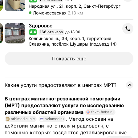
Рейтинг 4,6 из 5
Адрес: Народная ул., 21, корп. 2, Санкт-Петербург 
Народная ул., 21, корп. 2, Санкт-Петербург
Метро Ломоносовская Расстояние 2,13 км
Ломоносовская
2,13 км
Здоровье
Здоровье
4,4
166 отзывов
до 18:00
Рейтинг 4,4 из 5
Адрес: Колпинское ш., 36, корп. 1, территория Сла
Колпинское ш., 36, корп. 1, территория
Славянка, посёлок Шушары (подъезд 14)
Показать ещё
Какие услуги предоставляют в центрах МРТ?
В центрах магнитно-резонансной томографии
(МРТ) предоставляют услуги по исследованию
различных областей организма
fnkc-fmba.ru
. Метод основан на
arhimed.clinic
aviamed.ru
действии магнитного поля и радиоволн, с
помощью которых создаются детализированные