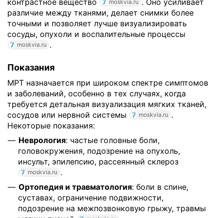
контрастное вещество
. Оно усиливает
moskvia.ru
различие между тканями, делает снимки более
точными и позволяет лучше визуализировать
сосуды, опухоли и воспалительные процессы
.
moskvia.ru
Показания
МРТ назначается при широком спектре симптомов
и заболеваний, особенно в тех случаях, когда
требуется детальная визуализация мягких тканей,
сосудов или нервной системы
.
moskvia.ru
Некоторые показания:
Неврология
: частые головные боли,
головокружения, подозрение на опухоль,
инсульт, эпилепсию, рассеянный склероз
.
moskvia.ru
Ортопедия и травматология
: боли в спине,
суставах, ограничение подвижности,
подозрение на межпозвонковую грыжу, травмы