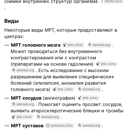
снимки внутренних структур организма
moskvia.ru
.
Виды
Некоторые виды МРТ, которые предоставляют в
центрах:
МРТ головного мозга
.
dnk.clinic
siemed.org
Может проводиться без внутривенного
контрастирования или с контрастом
(препаратами на основе гадолиния)
dnk.clinic
. Есть исследование с высоким
siemed.org
разрешением для выявления специфических
болезней (эпилепсия, аномалия развития
головного мозга)
.
dnk.clinic
siemed.org
МРТ сосудов
(ангиография)
dnk.clinic
. Помогает оценить просвет сосудов,
siemed.org
выявить атеросклеротические бляшки и тромбы
.
dnk.clinic
siemed.org
МРТ суставов
.
arhimed.clinic
siemed.org