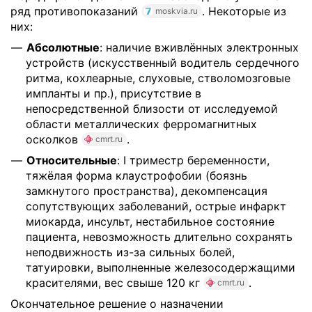
ряд противопоказаний
. Некоторые из
moskvia.ru
них:
Абсолютные
: наличие вживлённых электронных
устройств (искусственный водитель сердечного
ритма, кохлеарные, слуховые, стволомозговые
импланты и пр.), присутствие в
непосредственной близости от исследуемой
области металлических ферромагнитных
осколков
.
cmrt.ru
Относительные
: I триместр беременности,
тяжёлая форма клаустрофобии (боязнь
замкнутого пространства), декомпенсация
сопутствующих заболеваний, острые инфаркт
миокарда, инсульт, нестабильное состояние
пациента, невозможность длительно сохранять
неподвижность из-за сильных болей,
татуировки, выполненные железосодержащими
красителями, вес свыше 120 кг
.
cmrt.ru
Окончательное решение о назначении