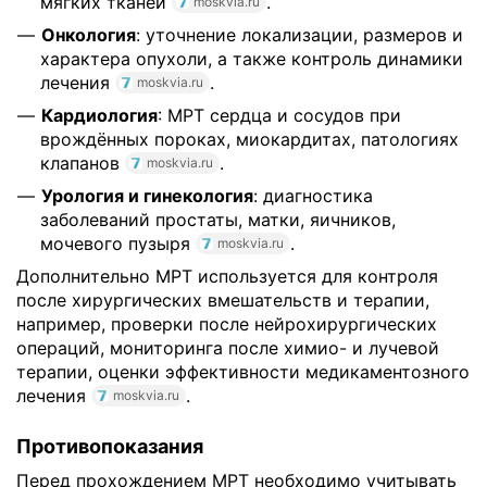
мягких тканей
.
moskvia.ru
Онкология
: уточнение локализации, размеров и
характера опухоли, а также контроль динамики
лечения
.
moskvia.ru
Кардиология
: МРТ сердца и сосудов при
врождённых пороках, миокардитах, патологиях
клапанов
.
moskvia.ru
Урология и гинекология
: диагностика
заболеваний простаты, матки, яичников,
мочевого пузыря
.
moskvia.ru
Дополнительно МРТ используется для контроля
после хирургических вмешательств и терапии,
например, проверки после нейрохирургических
операций, мониторинга после химио- и лучевой
терапии, оценки эффективности медикаментозного
лечения
.
moskvia.ru
Противопоказания
Перед прохождением МРТ необходимо учитывать