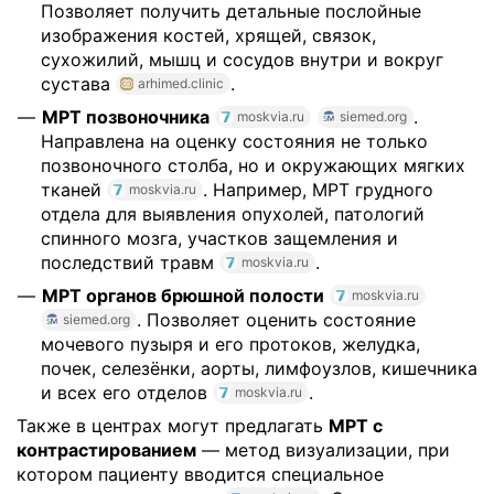
Позволяет получить детальные послойные
изображения костей, хрящей, связок,
сухожилий, мышц и сосудов внутри и вокруг
сустава
.
arhimed.clinic
МРТ позвоночника
.
moskvia.ru
siemed.org
Направлена на оценку состояния не только
позвоночного столба, но и окружающих мягких
тканей
. Например, МРТ грудного
moskvia.ru
отдела для выявления опухолей, патологий
спинного мозга, участков защемления и
последствий травм
.
moskvia.ru
МРТ органов брюшной полости
moskvia.ru
. Позволяет оценить состояние
siemed.org
мочевого пузыря и его протоков, желудка,
почек, селезёнки, аорты, лимфоузлов, кишечника
и всех его отделов
.
moskvia.ru
Также в центрах могут предлагать
МРТ с
контрастированием
— метод визуализации, при
котором пациенту вводится специальное