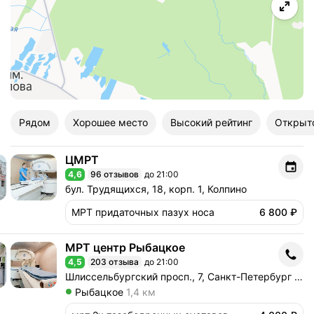
Рядом
Хорошее место
Высокий рейтинг
Открыт
ЦМРТ
ЦМРТ
4,6
96 отзывов
до 21:00
Рейтинг 4,6 из 5
Адрес: бул. Трудящихся, 18, корп. 1, Колпино .
бул. Трудящихся, 18, корп. 1, Колпино
МРТ придаточных пазух носа
6 800 ₽
МРТ центр Рыбацкое
МРТ центр Рыбацкое
4,5
203 отзыва
до 21:00
Рейтинг 4,5 из 5
Адрес: Шлиссельбургский просп., 7, Санкт-Петербур
Шлиссельбургский просп., 7, Санкт-Петербург (вход с левого торца здания, ТЦ "Эврика", этаж 1)
Метро Рыбацкое Расстояние 1,4 км
Рыбацкое
1,4 км