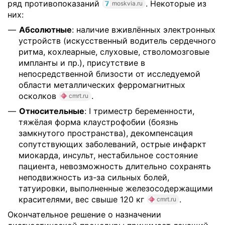
ряд противопоказаний
. Некоторые из
moskvia.ru
них:
Абсолютные
: наличие вживлённых электронных
устройств (искусственный водитель сердечного
ритма, кохлеарные, слуховые, стволомозговые
импланты и пр.), присутствие в
непосредственной близости от исследуемой
области металлических ферромагнитных
осколков
.
cmrt.ru
Относительные
: I триместр беременности,
тяжёлая форма клаустрофобии (боязнь
замкнутого пространства), декомпенсация
сопутствующих заболеваний, острые инфаркт
миокарда, инсульт, нестабильное состояние
пациента, невозможность длительно сохранять
неподвижность из-за сильных болей,
татуировки, выполненные железосодержащими
красителями, вес свыше 120 кг
.
cmrt.ru
Окончательное решение о назначении