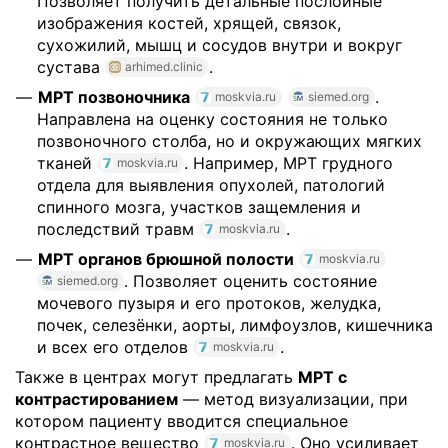
Позволяет получить детальные послойные
изображения костей, хрящей, связок,
сухожилий, мышц и сосудов внутри и вокруг
сустава
.
arhimed.clinic
МРТ позвоночника
.
moskvia.ru
siemed.org
Направлена на оценку состояния не только
позвоночного столба, но и окружающих мягких
тканей
. Например, МРТ грудного
moskvia.ru
отдела для выявления опухолей, патологий
спинного мозга, участков защемления и
последствий травм
.
moskvia.ru
МРТ органов брюшной полости
moskvia.ru
. Позволяет оценить состояние
siemed.org
мочевого пузыря и его протоков, желудка,
почек, селезёнки, аорты, лимфоузлов, кишечника
и всех его отделов
.
moskvia.ru
Также в центрах могут предлагать
МРТ с
контрастированием
— метод визуализации, при
котором пациенту вводится специальное
контрастное вещество
. Оно усиливает
moskvia.ru