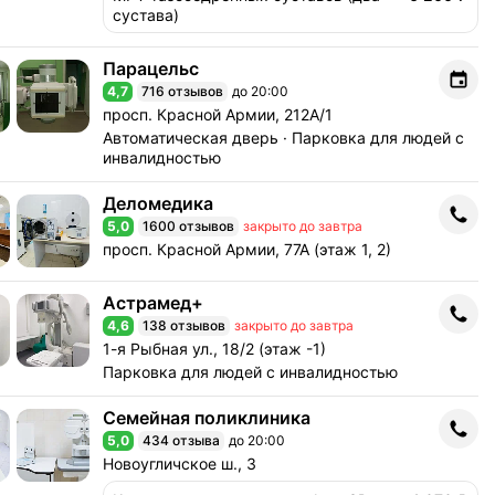
сустава)
Парацельс
Парацельс
4,7
716 отзывов
до 20:00
Рейтинг 4,7 из 5
Адрес: просп. Красной Армии, 212А/1 .
просп. Красной Армии, 212А/1
Автоматическая дверь
Парковка для людей с
инвалидностью
Деломедика
Деломедика
5,0
1600 отзывов
закрыто до завтра
Рейтинг 5,0 из 5
Адрес: просп. Красной Армии, 77А (этаж 1, 2) .
просп. Красной Армии, 77А (этаж 1, 2)
Астрамед+
Астрамед+
4,6
138 отзывов
закрыто до завтра
Рейтинг 4,6 из 5
Адрес: 1-я Рыбная ул., 18/2 (этаж -1) .
1-я Рыбная ул., 18/2 (этаж -1)
Парковка для людей с инвалидностью
Семейная поликлиника
Семейная поликлиника
5,0
434 отзыва
до 20:00
Рейтинг 5,0 из 5
Адрес: Новоугличское ш., 3 .
Новоугличское ш., 3