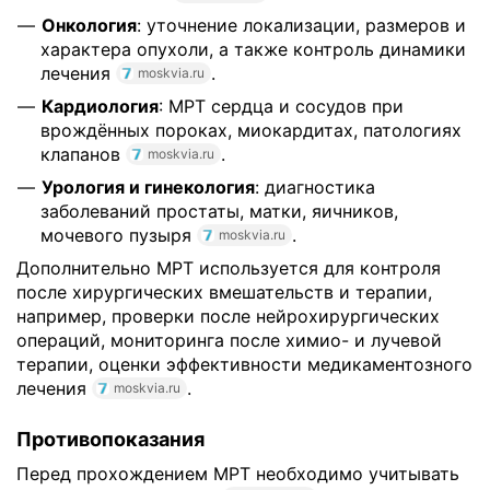
Онкология
: уточнение локализации, размеров и
характера опухоли, а также контроль динамики
лечения
.
moskvia.ru
Кардиология
: МРТ сердца и сосудов при
врождённых пороках, миокардитах, патологиях
клапанов
.
moskvia.ru
Урология и гинекология
: диагностика
заболеваний простаты, матки, яичников,
мочевого пузыря
.
moskvia.ru
Дополнительно МРТ используется для контроля
после хирургических вмешательств и терапии,
например, проверки после нейрохирургических
операций, мониторинга после химио- и лучевой
терапии, оценки эффективности медикаментозного
лечения
.
moskvia.ru
Противопоказания
Перед прохождением МРТ необходимо учитывать