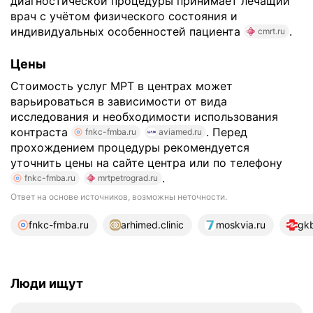
диагностической процедуры принимает лечащий
врач с учётом физического состояния и
индивидуальных особенностей пациента
.
cmrt.ru
Цены
Стоимость услуг МРТ в центрах может
варьироваться в зависимости от вида
исследования и необходимости использования
контраста
. Перед
fnkc-fmba.ru
aviamed.ru
прохождением процедуры рекомендуется
уточнить цены на сайте центра или по телефону
.
fnkc-fmba.ru
mrtpetrograd.ru
Ответ на основе источников, возможны неточности.
22 источника
fnkc-fmba.ru
arhimed.clinic
moskvia.ru
gkb
Люди ищут