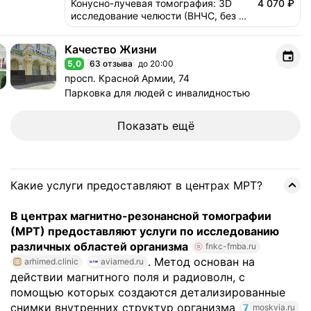
Конусно-лучевая томография: 3D 
4 070 ₽
исследование челюсти (ВНЧС, без 
описания - результат на диске)
Качество Жизни
Качество Жизни
5,0
63 отзыва
до 20:00
Рейтинг 5,0 из 5
Адрес: просп. Красной Армии, 74 .
просп. Красной Армии, 74
Парковка для людей с инвалидностью
Показать ещё
Какие услуги предоставляют в центрах МРТ?
В центрах магнитно-резонансной томографии
(МРТ) предоставляют услуги по исследованию
различных областей организма
fnkc-fmba.ru
. Метод основан на
arhimed.clinic
aviamed.ru
действии магнитного поля и радиоволн, с
помощью которых создаются детализированные
снимки внутренних структур организма
moskvia.ru