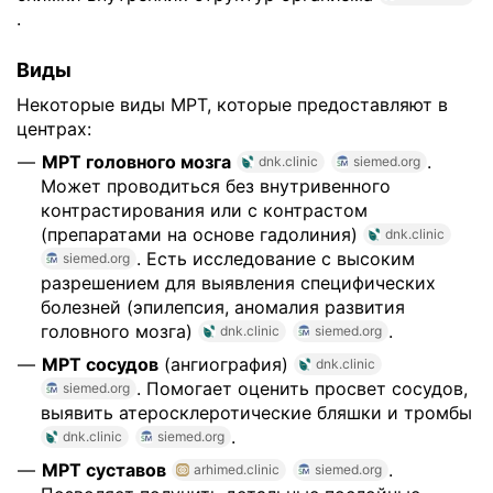
.
Виды
Некоторые виды МРТ, которые предоставляют в
центрах:
МРТ головного мозга
.
dnk.clinic
siemed.org
Может проводиться без внутривенного
контрастирования или с контрастом
(препаратами на основе гадолиния)
dnk.clinic
. Есть исследование с высоким
siemed.org
разрешением для выявления специфических
болезней (эпилепсия, аномалия развития
головного мозга)
.
dnk.clinic
siemed.org
МРТ сосудов
(ангиография)
dnk.clinic
. Помогает оценить просвет сосудов,
siemed.org
выявить атеросклеротические бляшки и тромбы
.
dnk.clinic
siemed.org
МРТ суставов
.
arhimed.clinic
siemed.org