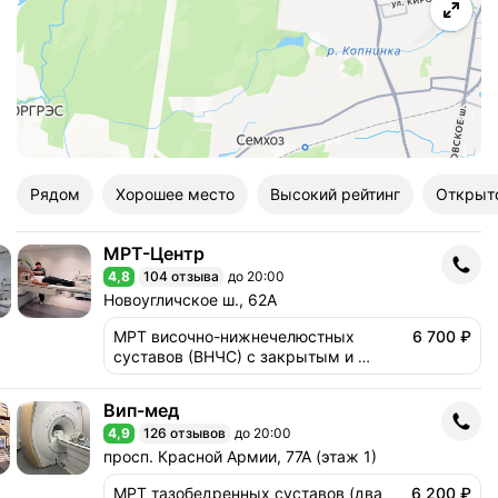
Рядом
Хорошее место
Высокий рейтинг
Открыт
МРТ-Центр
МРТ-Центр
4,8
104 отзыва
до 20:00
Рейтинг 4,8 из 5
Адрес: Новоугличское ш., 62А .
Новоугличское ш., 62А
МРТ височно-нижнечелюстных 
6 700 ₽
суставов (ВНЧС) с закрытым и 
открытым ртом
Вип-мед
Вип-мед
4,9
126 отзывов
до 20:00
Рейтинг 4,9 из 5
Адрес: просп. Красной Армии, 77А (этаж 1) .
просп. Красной Армии, 77А (этаж 1)
МРТ тазобедренных суставов (два 
6 200 ₽